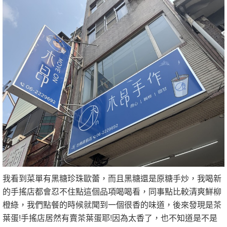
我看到菜單有黑糖珍珠歐蕾，而且黑糖還是原糖手炒，我喝新
的手搖店都會忍不住點這個品項喝喝看，同事點比較清爽鮮柳
橙綠，我們點餐的時候就聞到一個很香的味道，後來發現是茶
葉蛋!手搖店居然有賣茶葉蛋耶!因為太香了，也不知道是不是