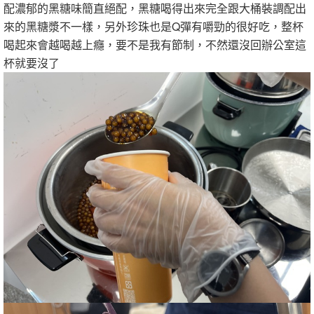
配濃郁的黑糖味簡直絕配，黑糖喝得出來完全跟大桶裝調配出
來的黑糖漿不一樣，另外珍珠也是Q彈有嚼勁的很好吃，整杯
喝起來會越喝越上癮，要不是我有節制，不然還沒回辦公室這
杯就要沒了