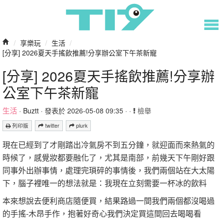
/
享樂玩
/
生活
/
[分享] 2026夏天手搖飲推薦!分享辦公室下午茶新寵
[分享] 2026夏天手搖飲推薦!分享辦
公室下午茶新寵
生活
·
Buztt
· 發表於 2026-05-08 09:35 · ·
檢舉
列印版
twitter
plurk
現在已經到了才剛踏出冷氣房不到五分鐘，就迎面而來熱氣的
時候了，感覺妝都要融化了，尤其是南部，前幾天下午剛好跟
同事外出辦事情，處理完瑣碎的事情後，我們兩個站在大太陽
下，腦子裡唯一的想法就是：我現在立刻需要一杯冰的飲料
本來想說去便利商店隨便買，結果路過一間我們兩個都沒喝過
的手搖-木昂手作，抱著好奇心我們決定買這間回去喝喝看