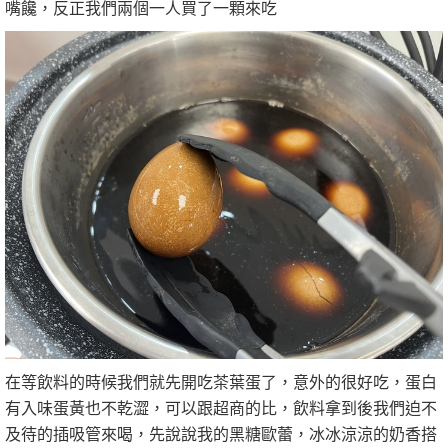
嘴饞，反正我們兩個一人買了一顆來吃
在等飲料的時候我們就先開吃茶葉蛋了，意外的很好吃，蛋白
有入味蛋黃也不乾澀，可以跟超商的比，飲料拿到後我們迫不
及待的插吸管來喝，先說說我的黑糖歐蕾，冰冰涼涼的奶香搭