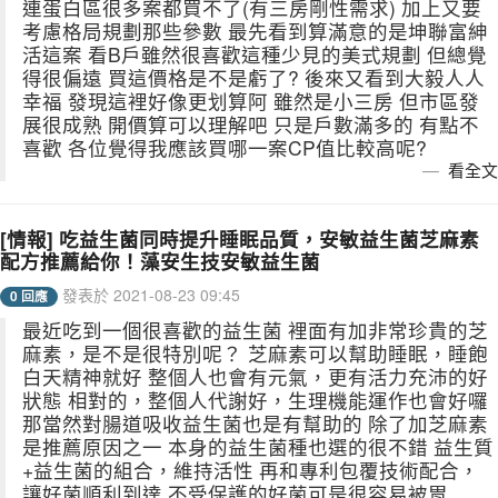
連蛋白區很多案都買不了(有三房剛性需求) 加上又要
考慮格局規劃那些參數 最先看到算滿意的是坤聯富紳
活這案 看B戶雖然很喜歡這種少見的美式規劃 但總覺
得很偏遠 買這價格是不是虧了? 後來又看到大毅人人
幸福 發現這裡好像更划算阿 雖然是小三房 但市區發
展很成熟 開價算可以理解吧 只是戶數滿多的 有點不
喜歡 各位覺得我應該買哪一案CP值比較高呢?
看全文
[情報] 吃益生菌同時提升睡眠品質，安敏益生菌芝麻素
配方推薦給你！藻安生技安敏益生菌
發表於 2021-08-23 09:45
0 回應
最近吃到一個很喜歡的益生菌 裡面有加非常珍貴的芝
麻素，是不是很特別呢？ 芝麻素可以幫助睡眠，睡飽
白天精神就好 整個人也會有元氣，更有活力充沛的好
狀態 相對的，整個人代謝好，生理機能運作也會好囉
那當然對腸道吸收益生菌也是有幫助的 除了加芝麻素
是推薦原因之一 本身的益生菌種也選的很不錯 益生質
+益生菌的組合，維持活性 再和專利包覆技術配合，
讓好菌順利到達 不受保護的好菌可是很容易被胃...