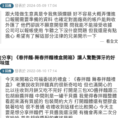
發表於 2024-05-09 17:04
3 回應
跟大陸做生意真是令我焦頭爛額 好不容易大概弄懂進
口報關需要準備的資料 也確定對面廠商的帳戶能夠收
外匯了 他們卻說不願意開發票 問我能不能接受收據
公司可以報帳使用 乍聽之下沒什麼問題 但我還是有點
擔心 希望有了解這部分法律的兄弟開示一下
看全文
[分享] 《春拌麵-舞春拌麵禮盒開箱》讓人驚艷彈牙的好
味道
發表於 2022-08-10 17:14
3 回應
今天來開箱公司福委送的禮盒：《春拌麵 舞春拌麵禮
盒》 老實說收到拌麵真的很新奇哈哈 但也滿開心的
比以往收到月餅又吃不完好 打開是三包XO醬拌麵跟三
包胡麻醬拌麵 中間則是一罐干貝醬 我覺得春拌麵整體
看起來滿有質感的 包裝簡約大方 打開麵體還有塑膠盒
裝著哈哈 很不普通 收禮收到這樣也比較開心 今天主
要是想分享拌麵們 干貝醬我還沒開 有機會再來二次分
享哈哈 首先胡麻醬配的應該是粗...