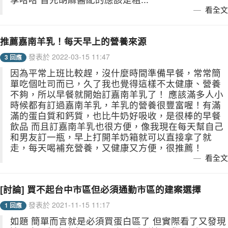
看全文
推薦嘉南羊乳！每天早上的營養來源
發表於 2022-03-15 11:47
3 回應
因為平常上班比較趕，沒什麼時間準備早餐，常常簡
單吃個吐司而已，久了我也覺得這樣不太健康、營養
不夠，所以早餐就開始訂嘉南羊乳了！ 應該滿多人小
時候都有訂過嘉南羊乳，羊乳的營養很豐富喔！有滿
滿的蛋白質和鈣質，也比牛奶好吸收，是很棒的早餐
飲品 而且訂嘉南羊乳也很方便，像我現在每天幫自己
和男友訂一瓶，早上打開羊奶箱就可以直接拿了就
走，每天喝補充營養，又健康又方便，很推薦！
看全文
[討論] 買不起台中市區但必須通勤市區的建案選擇
發表於 2021-11-15 11:17
1 回應
如題 簡單而言就是必須買蛋白區了 但實際看了又發現