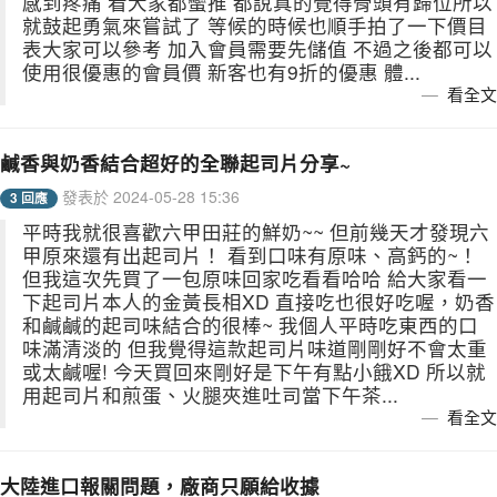
感到疼痛 看大家都蠻推 都說真的覺得骨頭有歸位所以
就鼓起勇氣來嘗試了 等候的時候也順手拍了一下價目
表大家可以參考 加入會員需要先儲值 不過之後都可以
使用很優惠的會員價 新客也有9折的優惠 體...
看全文
鹹香與奶香結合超好的全聯起司片分享~
發表於 2024-05-28 15:36
3 回應
平時我就很喜歡六甲田莊的鮮奶~~ 但前幾天才發現六
甲原來還有出起司片！ 看到口味有原味、高鈣的~！
但我這次先買了一包原味回家吃看看哈哈 給大家看一
下起司片本人的金黃長相XD 直接吃也很好吃喔，奶香
和鹹鹹的起司味結合的很棒~ 我個人平時吃東西的口
味滿清淡的 但我覺得這款起司片味道剛剛好不會太重
或太鹹喔! 今天買回來剛好是下午有點小餓XD 所以就
用起司片和煎蛋、火腿夾進吐司當下午茶...
看全文
大陸進口報關問題，廠商只願給收據