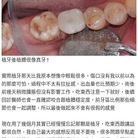
植牙後植體很像真牙↑
實際植牙那天比我原本想像中輕鬆很多，傷口沒有我以前以為
的那麼可怕，過程中不太有拉扯感，出血量也比預期少，術後
前幾天稍微腫脹但沒有影響工作，吃東西注意一下就好，後續
回診醫師也會一直確認咬合跟植體穩定度，前牙區比例那些細
節也會一起調整，所以最後做起來不會有很假的感覺
現在用了幾個月其實已經慢慢忘記那顆是植牙，吃東西跟講話
都很自然，我自己最大的感想反而是不要拖，很多問題早點處