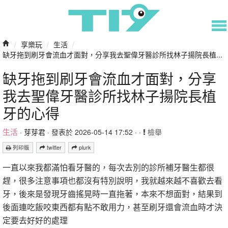
/
享樂玩
/
生活
/
缺牙拖到刷牙會流血才面對，分享我去聖偉牙醫診所找林子揚院長植...
缺牙拖到刷牙會流血才面對，分享
我去聖偉牙醫診所找林子揚院長植
牙的心得
生活
·
芽芽君
· 發表於 2026-05-14 17:52 · ·
檢舉
列印版
twitter
plurk
一直以來我都滿怕看牙醫的，每次去別的診所補牙醫生都很
趕，很多注意事項也都沒有特別說明，我就越來越不喜歡去看
牙，後來是發現牙齒搖晃時一直拖著，本來不想面對，結果到
後面連吃飯咬東西都有點不敢用力，甚至刷牙還會流血時才決
定要去好好的處理