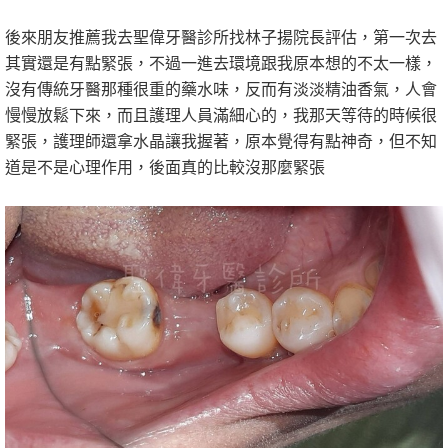
後來朋友推薦我去聖偉牙醫診所找林子揚院長評估，第一次去
其實還是有點緊張，不過一進去環境跟我原本想的不太一樣，
沒有傳統牙醫那種很重的藥水味，反而有淡淡精油香氣，人會
慢慢放鬆下來，而且護理人員滿細心的，我那天等待的時候很
緊張，護理師還拿水晶讓我握著，原本覺得有點神奇，但不知
道是不是心理作用，後面真的比較沒那麼緊張