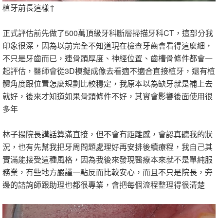
植牙前長這樣↑
正式評估前先做了500萬頂級牙科斷層掃描牙科CT，這部分我
印象很深，因為以前完全不知道現在檢查牙齒會看得這麼細，
不只是牙齒而已，連骨頭厚度、神經位置、齒槽骨條件都會一
起評估，醫師會從3D模擬成像去看適不適合直接植牙，還有植
體角度跟位置怎麼規劃比較穩定，我原本以為缺牙就是補上去
就好，後來才知道如果骨頭條件不好，其實會影響後面使用很
多年
林子揚院長講話算滿直接，但不會有距離感，會認真聽我的狀
況，也有先幫我把牙周問題處理好再安排後續療程，我自己其
實滿能接受這種風格，因為我後來發現醫療本來就不是單純服
務業，有些地方嚴謹一點反而比較安心，而且不只是院長，旁
邊的諮詢師跟助理也都很專業，會把每個流程整理得很清楚