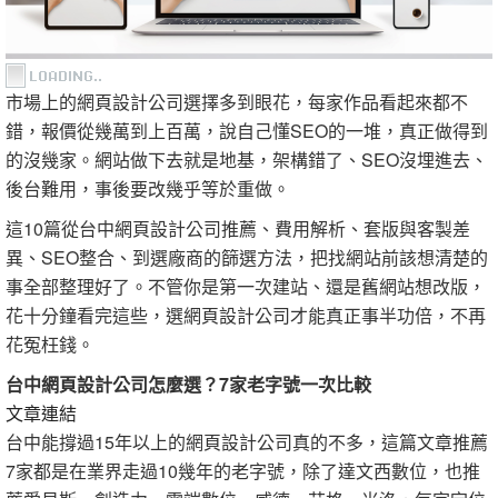
市場上的網頁設計公司選擇多到眼花，每家作品看起來都不
錯，報價從幾萬到上百萬，說自己懂SEO的一堆，真正做得到
的沒幾家。網站做下去就是地基，架構錯了、SEO沒埋進去、
後台難用，事後要改幾乎等於重做。
這10篇從台中網頁設計公司推薦、費用解析、套版與客製差
異、SEO整合、到選廠商的篩選方法，把找網站前該想清楚的
事全部整理好了。不管你是第一次建站、還是舊網站想改版，
花十分鐘看完這些，選網頁設計公司才能真正事半功倍，不再
花冤枉錢。
台中網頁設計公司怎麼選？7家老字號一次比較
文章連結
台中能撐過15年以上的網頁設計公司真的不多，這篇文章推薦
7家都是在業界走過10幾年的老字號，除了達文西數位，也推