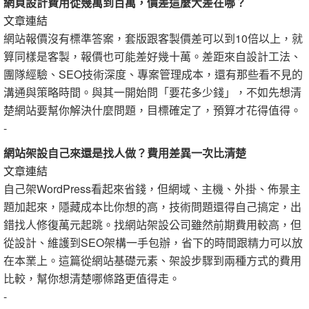
網頁設計費用從幾萬到百萬，價差這麼大差在哪？
文章連結
網站報價沒有標準答案，套版跟客製價差可以到10倍以上，就
算同樣是客製，報價也可能差好幾十萬。差距來自設計工法、
團隊經驗、SEO技術深度、專案管理成本，還有那些看不見的
溝通與策略時間。與其一開始問「要花多少錢」，不如先想清
楚網站要幫你解決什麼問題，目標確定了，預算才花得值得。
-
網站架設自己來還是找人做？費用差異一次比清楚
文章連結
自己架WordPress看起來省錢，但網域、主機、外掛、佈景主
題加起來，隱藏成本比你想的高，技術問題還得自己搞定，出
錯找人修復萬元起跳。找網站架設公司雖然前期費用較高，但
從設計、維護到SEO架構一手包辦，省下的時間跟精力可以放
在本業上。這篇從網站基礎元素、架設步驟到兩種方式的費用
比較，幫你想清楚哪條路更值得走。
-