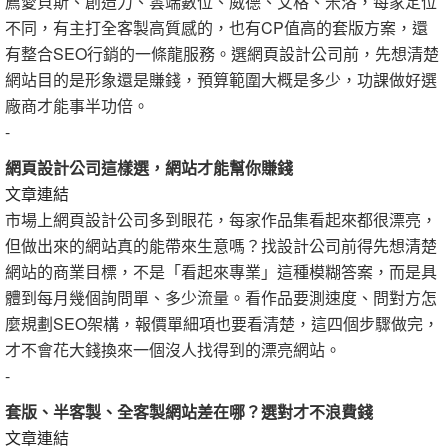
薦愛貝斯、創造力、雲端數位、威德、艾格、米洛，每家定位
不同，有主打全客製高質感的，也有CP值高的套版方案，還
有整合SEO行銷的一條龍服務。選網頁設計公司前，先想清楚
網站目的是形象還是賺錢，預算範圍大概是多少，功課做好選
廠商才能事半功倍。
-
網頁設計公司這樣選，網站才能幫你賺錢
文章連結
市場上網頁設計公司多到眼花，每家作品集看起來都很漂亮，
但做出來的網站真的能帶來生意嗎？找設計公司前得先想清楚
網站的商業目標，不是「看起來專業」這種模糊答案，而是具
體到每月幾個詢問單、多少流量。看作品要測速度、問對方怎
麼規劃SEO架構，報價單細項也要看清楚，這四個步驟做完，
才不會花大錢換來一個沒人找得到的漂亮網站。
-
套版、半客製、全客製網站差在哪？選對才不浪費錢
文章連結