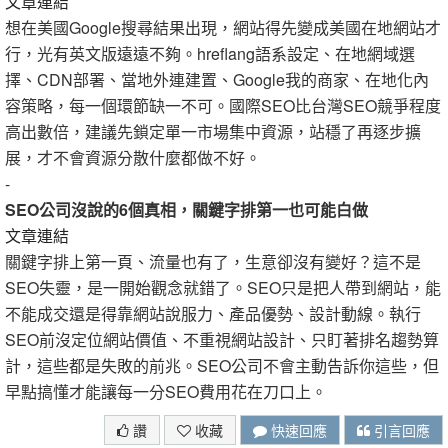
文章連結
想在美國Google搜尋結果出現，網站得先變成美國在地網站才
行，光有英文版遠遠不夠。hreflang語系設定、在地網域選
擇、CDN部署、當地外連建置、Google我的商家、在地化內
容策略，每一個環節缺一不可。國際SEO比台灣SEO競爭程度
高出數倍，建議先鎖定單一市場集中資源，站穩了再逐步擴
展，才不會資源分散什麼都做不好。
-
SEO公司沒說的6個真相，關鍵字排第一也可能白做
文章連結
關鍵字排上第一頁、流量也有了，生意卻沒有變好？這不是
SEO失靈，是一開始觀念就錯了。SEO只是把人帶到網站，能
不能成交還是得靠網站說服力、產品優勢、設計動線。執行
SEO前沒定位網站價值、不重視網站設計、只盯著排名趨勢算
計，這些都是失敗的前兆。SEO公司不會主動告訴你這些，但
早點搞懂才能讓每一分SEO費用花在刀口上。
讚
收藏
快速回應
引言回應