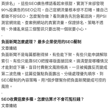
頁排名」，這些SEO廣告標語看起來很甜，實測下來卻發現
90%投廣告的SEO公司，自己官網流量根本慘不忍睹。連自己
都做不好SEO，怎麼幫你做？看到廣告先別急著諮詢，用PSI
測官網效能、查案例網站的真實流量，保證排名、策略不透
明、外連亂來這三個警訊只要出現一個就要小心。
-
負面新聞怎麼處理？ 最多企業使用的SEO壓制
文章連結
負面新聞不是每篇都刪得掉，有些能下架、有些只能申請解除
索引、有些只能靠SEO把搜尋版面搶回來。搞清楚是哪種情況
才能對症下藥，盲目付費刪文風險極高，一旦被揭露反而變成
第二波危機。這篇從盤點負面露出、分級處理優先順序、到
SEO壓制的內容策略，用7個步驟幫你把負面新聞變成可控的
風險。
-
SEO收費這麼多種，怎麼估算才不會花冤枉錢？
文章連結