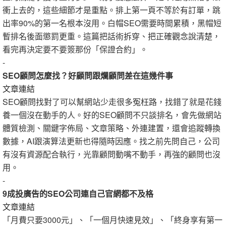
衝上去的，這些細節才是重點。排上第一頁不等於有訂單，跳
出率90%的第一名根本沒用。白帽SEO需要時間累積，黑帽短
暫排名後面懲罰更重。這篇把話術拆穿、把正確觀念說清楚，
看完再決定要不要簽那份「保證合約」。
-
SEO顧問怎麼找？好顧問跟爛顧問差在這幾件事
文章連結
SEO顧問找對了可以幫網站少走很多冤枉路，找錯了就是花錢
養一個沒在動手的人。好的SEO顧問不只談排名，會先做網站
體質檢測、關鍵字佈局、文章策略、外連建置，還會追蹤轉換
數據，AI跟演算法更新也得隨時因應。找之前先問自己，公司
有沒有資源配合執行，光靠顧問動嘴不動手，再強的顧問也沒
用。
-
9成投廣告的SEO公司連自己官網都不及格
文章連結
「月費只要3000元」、「一個月快速見效」、「終身享有第一