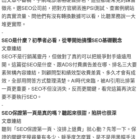
徵兆。選SEO公司前，把對方官網丟進PSI測試、查案例網站
的真實流量、問他們有沒有轉換數據可以看，比聽業務說一大
堆更實際。
-
SEO是什麼？初學者必看，從零開始搞懂SEO基礎觀念
文章連結
SEO不是行銷萬靈丹，但做對了真的可以把競爭對手遠遠甩
開。這篇從SEO是什麼、跟ADS付費廣告差在哪、排名三大要
素架構內容連結，到顧問型和績效型收費差異、多久才會有成
效，全部用問答方式整理清楚。AI時代來臨，被AI引用比排第
一頁更重要，SEO不但沒消失，反而更關鍵，看完這篇再決定
要不要執行SEO。
-
SEO保證第一頁是真的嗎？聽起來很甜，陷阱也很深
文章連結
聽到「SEO保證第一頁、沒排上退費」就心動？先等一下。保
證的關鍵字搜尋量有多少、競爭度怎麼算、是不是用黑帽手法