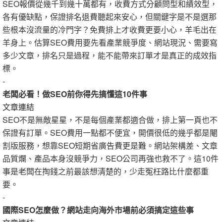
SEO報價從幾千到幾十萬都有，收費方式分顧問型和績效型，
各有優缺點，保證排名退費聽起來安心，但關鍵字是不是選那
些根本沒流量的冷門字？免費排上才收費更要小心，羊毛出在
羊身上。估算SEO費用要先看產業競爭度、網站現況、需要寫
多少文章，排名只是過程，能不能帶來訂單才是真正的成效指
標。
-
老闆必看！做SEO前你得先搞懂這10件事
文章連結
SEO不是無敵星星，不是每個產業都適合做，排上第一頁也不
保證有訂單。SEO費用一點都不便宜，開價很低的幾乎都是閹
割版服務，想靠SEO短期省廣告費更是難。網站架構差、文章
品質爛、產品本身沒競爭力，SEO公司再強也救不了。這10件
事是老闆在掏錢之前最該想清楚的，少走冤枉路比什麼都重
要。
-
國際SEO怎麼做？網站走向海外市場前必須搞定這些事