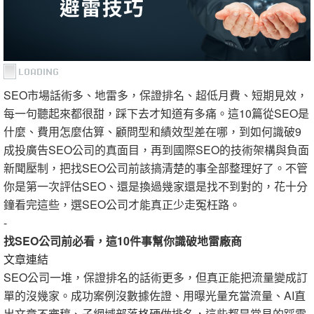
SEO市場話術多、地雷多，保證排名、超低月費、短期見效，
每一句聽起來都很甜，踩下去才知道有多痛。這10篇從SEO是
什麼、費用怎麼估算、顧問型和績效型差在哪，到如何識破9
成投廣告SEO公司的真面目，再到國際SEO的技術架構與負面
新聞壓制，把找SEO公司前該搞清楚的事全部整理好了。不管
你是第一次評估SEO、還是換過幾家還是找不到對的，花十分
鐘看完這些，選SEO公司才能真正少走冤枉路。
-
找SEO公司前必看，這10件事幫你識破地雷廠商
文章連結
SEO公司一堆，保證排名的話術更多，但真正能把流量變成訂
單的沒幾家。成功案例沒數據佐證、用曝光量充當流量、AI直
出文章不審稿、子網域部落格硬做排名，這些都是常見的踩雷