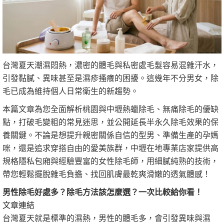
台灣夏天潮濕悶熱，濃密的體毛與私密處毛髮容易混雜汗水，
引發黏膩、異味甚至是濕疹搔癢的困擾。這幾年不分男女，除
毛已成為維持個人日常衛生的新趨勢。
本篇文章為您全面解析桃園與中壢熱蠟除毛、無痛除毛的優缺
點，打破毛變粗的常見迷思，並公開延長半永久除毛效果的保
養關鍵。不論是想提升親密關係自信的型男、準備生產的孕媽
咪，還是追求穿搭自由的愛美族群，中壢在地專業店家提供高
規格隱私包廂與經驗豐富的女性除毛師，用細膩純熟的技術，
帶您輕鬆擺脫雜毛負擔、找回肌膚最乾爽滑嫩的透氣體感！
男性除毛好處多？除毛方法該怎麼選？一次比較給你看！
文章連結
台灣夏天就是標準的濕熱，男性的體毛多，會引發異味與濕