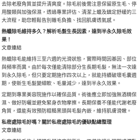
去除老廢角質並提升清爽度。除毛前後需注意保留原生毛、停
用酸類與加強保濕，透過專業評估、清潔上蠟及鎮定舒緩的三
大流程，助您輕鬆告別雜毛負擔、找回肌膚透氣感。
熱蠟除毛維持多久？解析毛髮生長因素，達到半永久除毛效
果！
文章連結
熱蠟除毛能維持三至六週的光滑狀態，實際時間因基因、部位
與頻率而異。由於每次僅能清除部分生長期毛髮，無法一次達
到永久除毛，但只要定期施作四次以上，就能持續破壞毛囊週
期，使新生毛髮變細軟、毛量減少，達到半永久效果。
定期到專業美容院施作以確保品質。術後應立即加強無酒精保
濕、做好防曬並避免緊身衣物摩擦。長期保養不僅能代謝老廢
角質，還能有效預防粗糙黑頭與毛髮內嵌，維持肌膚滑嫩。
私密處除毛好嗎？關於私密處除毛的優缺點總整理
文章連結