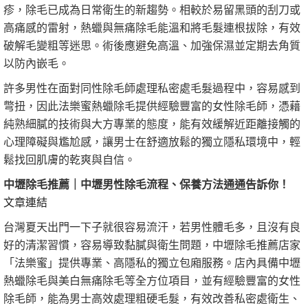
疹，除毛已成為日常衛生的新趨勢。相較於易留黑頭的刮刀或
高痛感的雷射，熱蠟與無痛除毛能溫和將毛髮連根拔除，有效
破解毛變粗等迷思。術後應避免高溫、加強保濕並定期去角質
以防內嵌毛。
許多男性在面對同性除毛師處理私密處毛髮過程中，容易感到
彆扭，因此法樂蜜熱蠟除毛提供經驗豐富的女性除毛師，憑藉
純熟細膩的技術與大方專業的態度，能有效緩解近距離接觸的
心理障礙與尷尬感，讓男士在舒適放鬆的獨立隱私環境中，輕
鬆找回肌膚的乾爽與自信。
中壢除毛推薦｜中壢男性除毛流程、保養方法通通告訴你！
文章連結
台灣夏天出門一下子就很容易流汗，若男性體毛多，且沒有良
好的清潔習慣，容易導致黏膩與衛生問題，中壢除毛推薦店家
「法樂蜜」提供專業、高隱私的獨立包廂服務。店內具備中壢
熱蠟除毛與美白無痛除毛等全方位項目，並有經驗豐富的女性
除毛師，能為男士高效處理粗硬毛髮，有效改善私密處衛生、