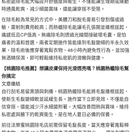
私密處除毛能大幅提升舒適度與衛生，不僅能讓生理期或運動
時通風乾爽、減少細菌異味，還能讓穿搭不受限。
在除毛較為常見的方式中，美體刀和脫毛膏易引發割傷或過
敏，雷射則費用較高；而熱蠟除毛能讓毛孔張開並連根拔起，
痛感低且CP值高。無痛除毛則透過光線間接破壞毛囊，是怕
痛者的溫和首選，兩者定期施作皆能達到毛髮變細的半永久效
果，除毛術後應穿著寬鬆衣物、48小時內避免性行為，並加強
無酒精保濕，即可輕鬆維持私密肌的滑嫩與健康。
【桃園除毛推薦】想讓皮膚保持光滑透亮嗎？桃園熱蠟除毛幫
你搞定
文章連結
自行刮毛易留黑頭與刺癢，桃園熱蠟除毛能將毛髮連根拔起，
使新生毛髮變細軟並延緩生長。施作當下立即見效，不僅能自
信穿搭，還能減少汗水細菌附著，大幅改善悶熱與異味，維持
私密處與腋下的乾爽衛生，是在地人夏日必備的保養。
前往法樂蜜桃園除毛店前需保留毛髮長度，當天應穿著寬鬆棉