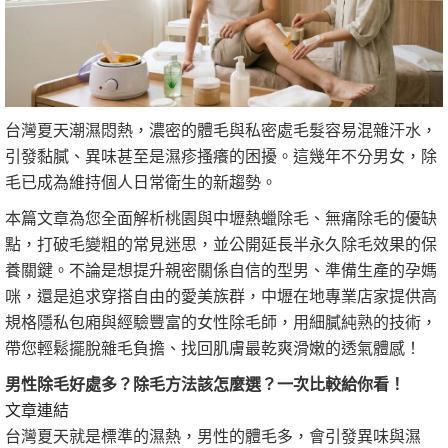
台灣夏天潮濕悶熱，濃密的體毛與私密處毛髮容易混雜汗水，
引發黏膩、異味甚至是濕疹搔癢的困擾。這幾年不分男女，除
毛已成為維持個人日常衛生的新趨勢。
本篇文章為您全面解析桃園與中壢熱蠟除毛、無痛除毛的優缺
點，打破毛變粗的常見迷思，並公開延長半永久除毛效果的保
養關鍵。不論是想提升親密關係自信的型男、準備生產的孕媽
咪，還是追求穿搭自由的愛美族群，中壢在地專業店家提供高
規格隱私包廂與經驗豐富的女性除毛師，用細膩純熟的技術，
帶您輕鬆擺脫雜毛負擔、找回肌膚最乾爽滑嫩的透氣體感！
男性除毛好處多？除毛方法該怎麼選？一次比較給你看！
文章連結
台灣夏天就是標準的濕熱，男性的體毛多，會引發異味與濕