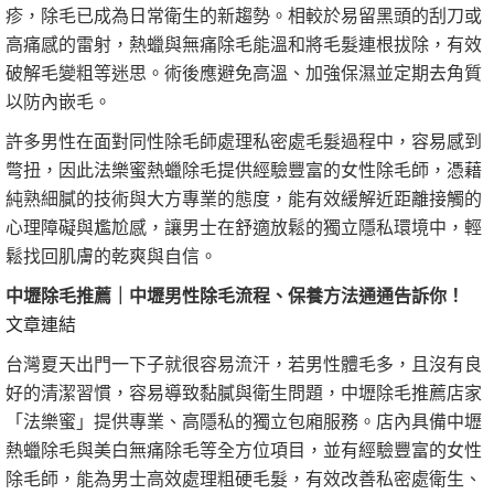
疹，除毛已成為日常衛生的新趨勢。相較於易留黑頭的刮刀或
高痛感的雷射，熱蠟與無痛除毛能溫和將毛髮連根拔除，有效
破解毛變粗等迷思。術後應避免高溫、加強保濕並定期去角質
以防內嵌毛。
許多男性在面對同性除毛師處理私密處毛髮過程中，容易感到
彆扭，因此法樂蜜熱蠟除毛提供經驗豐富的女性除毛師，憑藉
純熟細膩的技術與大方專業的態度，能有效緩解近距離接觸的
心理障礙與尷尬感，讓男士在舒適放鬆的獨立隱私環境中，輕
鬆找回肌膚的乾爽與自信。
中壢除毛推薦｜中壢男性除毛流程、保養方法通通告訴你！
文章連結
台灣夏天出門一下子就很容易流汗，若男性體毛多，且沒有良
好的清潔習慣，容易導致黏膩與衛生問題，中壢除毛推薦店家
「法樂蜜」提供專業、高隱私的獨立包廂服務。店內具備中壢
熱蠟除毛與美白無痛除毛等全方位項目，並有經驗豐富的女性
除毛師，能為男士高效處理粗硬毛髮，有效改善私密處衛生、