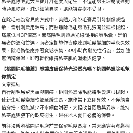
私密處除毛能大幅提升舒適度與衛生，不僅能讓生理期或運動
時通風乾爽、減少細菌異味，還能讓穿搭不受限。
在除毛較為常見的方式中，美體刀和脫毛膏易引發割傷或過
敏，雷射則費用較高；而熱蠟除毛能讓毛孔張開並連根拔起，
痛感低且CP值高。無痛除毛則透過光線間接破壞毛囊，是怕
痛者的溫和首選，兩者定期施作皆能達到毛髮變細的半永久效
果，除毛術後應穿著寬鬆衣物、48小時內避免性行為，並加強
無酒精保濕，即可輕鬆維持私密肌的滑嫩與健康。
【桃園除毛推薦】想讓皮膚保持光滑透亮嗎？桃園熱蠟除毛幫
你搞定
文章連結
自行刮毛易留黑頭與刺癢，桃園熱蠟除毛能將毛髮連根拔起，
使新生毛髮變細軟並延緩生長。施作當下立即見效，不僅能自
信穿搭，還能減少汗水細菌附著，大幅改善悶熱與異味，維持
私密處與腋下的乾爽衛生，是在地人夏日必備的保養。
前往法樂蜜桃園除毛店前需保留毛髮長度，當天應穿著寬鬆棉