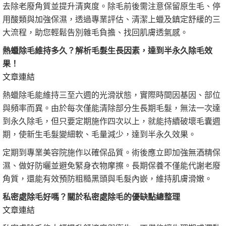
去除老廢角質並提升清爽度。除毛前後需注意保留原生毛、停
用酸類與加強保濕，透過專業評估、清潔上蠟及鎮定舒緩的三
大流程，助您輕鬆告別雜毛負擔、找回肌膚透氣感。
熱蠟除毛維持多久？解析毛髮生長因素，達到半永久除毛效
果！
文章連結
熱蠟除毛能維持三至六週的光滑狀態，實際時間因基因、部位
與頻率而異。由於每次僅能清除部分生長期毛髮，無法一次達
到永久除毛，但只要定期施作四次以上，就能持續破壞毛囊週
期，使新生毛髮變細軟、毛量減少，達到半永久效果。
定期到專業美容院施作以確保品質。術後應立即加強無酒精保
濕、做好防曬並避免緊身衣物摩擦。長期保養不僅能代謝老廢
角質，還能有效預防粗糙黑頭與毛髮內嵌，維持肌膚滑嫩。
私密處除毛好嗎？關於私密處除毛的優缺點總整理
文章連結