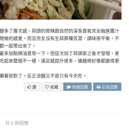
麵多了層次感，蒜頭的微辣跟自然的深長香氣完全融進醬汁
現做的感覺。而且完全沒有生蒜那種苦澀，調味很平衡，不
都一起帶出來了。
最多加點辣油意思一下。但這次加了蒜頭家之後才發現，差
吃起來整個不一樣，滿足感提升很多，連麵條好像都變得更
備著就對了。反正涼麵又不是只有今天吃。
讚
收藏
快速回應
引言回應
共 2 則回應