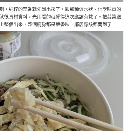
刻，純粹的蒜香就先飄出來了，跟那種偏水狀、化學味重的
就很真材實料，光用看的就覺得這次應該有救了。把蒜醬跟
上整個出來，整個廚房都是蒜香味，鄰居應該都聞到了