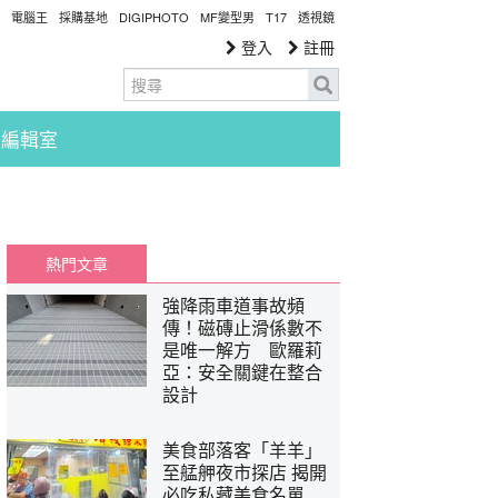
電腦王
採購基地
DIGIPHOTO
MF變型男
T17
透視鏡
登入
註冊
編輯室
熱門文章
強降雨車道事故頻
傳！磁磚止滑係數不
是唯一解方 歐羅莉
亞：安全關鍵在整合
設計
美食部落客「羊羊」
至艋舺夜市探店 揭開
必吃私藏美食名單