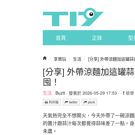
首頁
正妹
型
/
享樂玩
/
生活
/
[分享] 外帶涼麵加這罐
[分享] 外帶涼麵加這
囤！
生活
·
Buztt
· 發表於 2026-05-29 17:53 · ·
檢舉
列印版
twitter
plurk
天氣熱完全不想開火，今天外帶了一碗涼麵
的醬汁跟蒜汁每次都覺得蒜味差了一點。身
未盡。