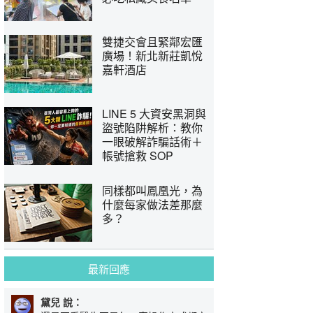
雙捷交會且緊鄰宏匯
廣場！新北新莊凱悅
嘉軒酒店
LINE 5 大資安黑洞與
盜號陷阱解析：教你
一眼破解詐騙話術＋
帳號搶救 SOP
同樣都叫鳳凰光，為
什麼每家做法差那麼
多？
最新回應
黛兒 說：