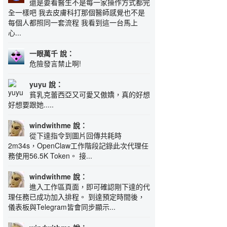
還是要看醫生不是每一家操作方式都完
全一樣吧 我去皮膚科打那個醫師感覺也不是
每個人都照同一套流程 我看到這一台馬上
心...
一眼萬千 說：
危險發言禁止啊!
yuyu 說：
貧乳克蕾西亞又可愛又傲嬌，真的好想
好想要跟她.....
windwithme 說：
從下達指令到圖片回傳共耗時
2m34s，OpenClaw工作階段記錄此次代理任
務使用56.5K Token。 接...
windwithme 說：
進入工作區頁面，即可確認剛下達的代
理任務已成功加入排程。 到達預定時間後，
儀表板與Telegram皆會同步顯示...