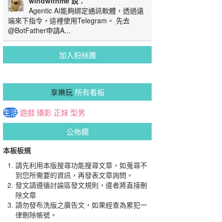
windwithme 說：
Agentic AI能夠綁定通訊軟體，透過遠
端來下指令，這裡使用Telegram。 先去
@BotFather申請A...
加入粉絲團
享樂玩
所有看板
生活
遊戲
攝影
正妹
型男
公佈欄
本板板規
請先利用本版搜尋功能搜尋文章，如蒐尋不
到您所需要的資訊，再發表文章詢問。
發文請遵循討論區發文規則，違者將直接刪
除文章
請勿發布洗版之廣告文，如果經查為累犯一
律刪除帳號。