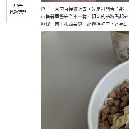
3.9千
挖了一大勺直接鋪上去，光是打開蓋子那一
閱讀次數
市售蒜蓉醬完全不一樣。粗切的蒜粒看起來
麵條、肉丁和蔬菜絲一起攪拌均勻，香氣馬