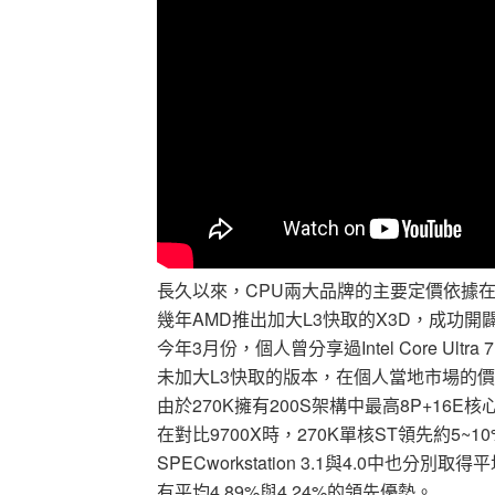
長久以來，CPU兩大品牌的主要定價依據
幾年AMD推出加大L3快取的X3D，成功
今年3月份，個人曾分享過Intel Core Ultra 
未加大L3快取的版本，在個人當地市場的價
由於270K擁有200S架構中最高8P+16E核
在對比9700X時，270K單核ST領先約5~
SPECworkstation 3.1與4.0中也
有平均4.89%與4.24%的領先優勢。