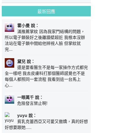
最新回應
霍小曼 說：
滿推薦掌紋 因為我家門結構的問題，
所以電子鎖裝好之後離牆壁超近 我根本沒辦
法站在電子鎖中間給他辨視人臉 但掌紋就
完...
黛兒 說：
還是要看醫生不是每一家操作方式都完
全一樣吧 我去皮膚科打那個醫師感覺也不是
每個人都照同一套流程 我看到這一台馬上
心...
一眼萬千 說：
危險發言禁止啊!
yuyu 說：
貧乳克蕾西亞又可愛又傲嬌，真的好想
好想要跟她.....