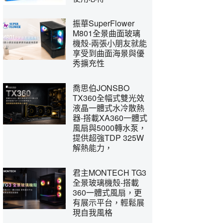
振華SuperFlower
M801全景曲面玻璃
機殼-兩張小朋友就能
享受到曲面海景與優
秀擴充性
喬思伯JONSBO
TX360全幅式雙光效
液晶一體式水冷散熱
器-搭載XA360一體式
風扇與5000轉水泵，
提供超強TDP 325W
解熱能力，
君主MONTECH TG3
全景玻璃機殼-搭載
360一體式風扇，更
有展示平台，輕鬆展
現自我風格