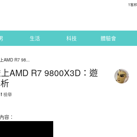
T客邦
男
生活
科技
體驗會
上AMD R7 98...
K碰上AMD R7 9800X3D：遊
解析
·
檢舉
內容：