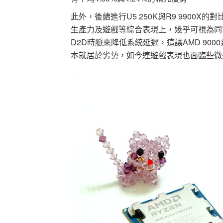
此外，後續進行U5 250K與R9 990
生產力及遊戲等綜合表現上，幾乎可視為同等級；隨著
D2D時脈來降低系統延遲，這讓AMD 90
本就居於劣勢，如今連遊戲表現也面臨些微