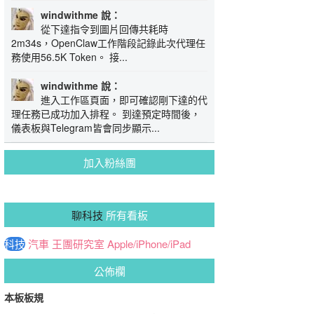
windwithme 說：
從下達指令到圖片回傳共耗時
2m34s，OpenClaw工作階段記錄此次代理任
務使用56.5K Token。 接...
windwithme 說：
進入工作區頁面，即可確認剛下達的代
理任務已成功加入排程。 到達預定時間後，
儀表板與Telegram皆會同步顯示...
加入粉絲團
聊科技
所有看板
科技
汽車
王團研究室
Apple/iPhone/iPad
公佈欄
本板板規