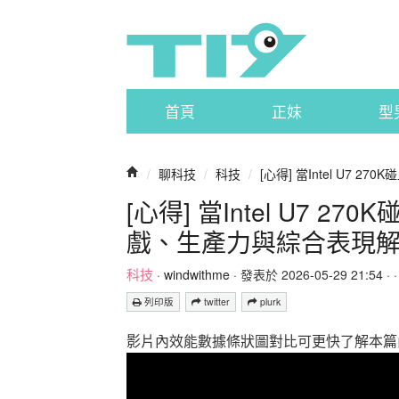
首頁
正妹
型
/
聊科技
/
科技
/
[心得] 當Intel U7 270K碰
[心得] 當Intel U7 270
戲、生產力與綜合表現
科技
·
windwithme
· 發表於 2026-05-29 21:54 · 
列印版
twitter
plurk
影片內效能數據條狀圖對比可更快了解本篇