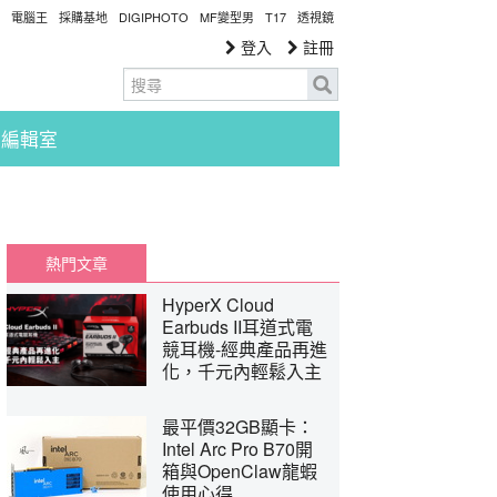
電腦王
採購基地
DIGIPHOTO
MF變型男
T17
透視鏡
登入
註冊
編輯室
熱門文章
HyperX Cloud
Earbuds II耳道式電
競耳機-經典產品再進
化，千元內輕鬆入主
最平價32GB顯卡：
Intel Arc Pro B70開
箱與OpenClaw龍蝦
使用心得