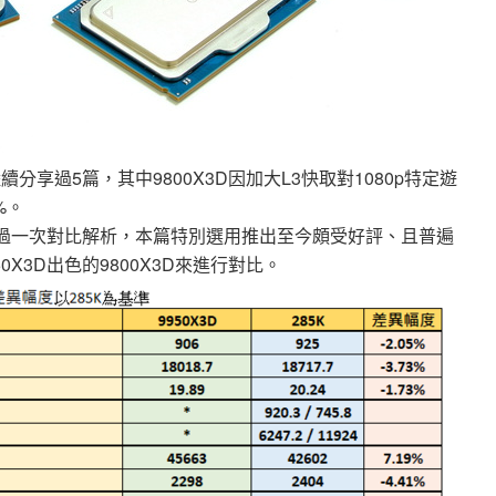
享過5篇，其中9800X3D因加大L3快取對1080p特定遊
%。
85K做過一次對比解析，本篇特別選用推出至今頗受好評、且普遍
0X3D出色的9800X3D來進行對比。