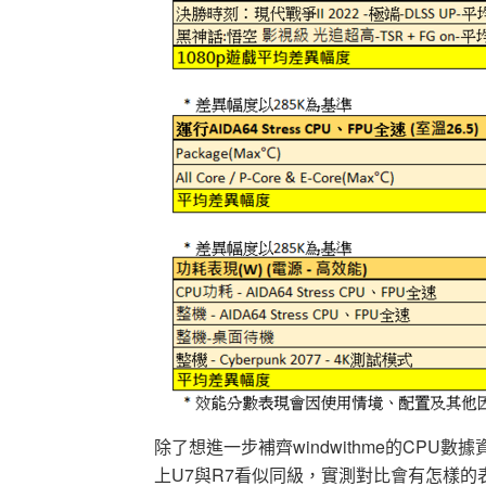
除了想進一步補齊windwithme的CP
上U7與R7看似同級，實測對比會有怎樣的