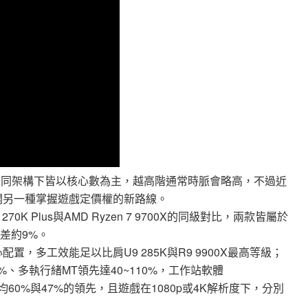
在同架構下皆以核心數為主，越高階通常時脈會略高，不過近
開闢另一種掌握遊戲定價權的新路線。
7 270K Plus與AMD Ryzen 7 9700X的同級對比，兩款皆屬於
差約9%。
心配置，多工效能足以比肩U9 285K與R9 9900X最高等級；
10%、多執行緒MT領先達40~110%，工作站軟體
分別取得平均60%與47%的領先，且遊戲在1080p或4K解析度下，分別