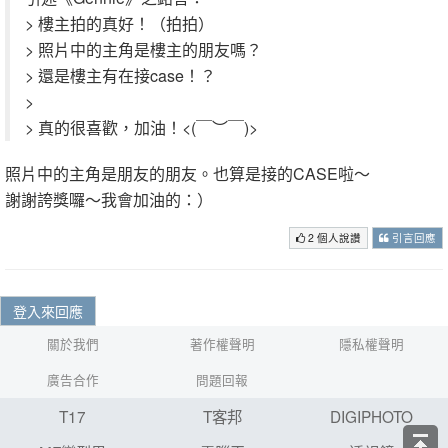
> 樓主拍的真好！（拍拍）
> 照片中的主角是樓主的朋友嗎？
> 還是樓主有在接case！？
>
> 真的很喜歡，加油！<(￣︶￣)>
照片中的主角是朋友的朋友。也算是接的CASE啦～
謝謝誇獎囉～我會加油的：）
2 個人說讚
引言回應
登入來回應
關於我們
著作權聲明
隱私權聲明
廣告合作
問題回報
T17
T客邦
DIGIPHOTO