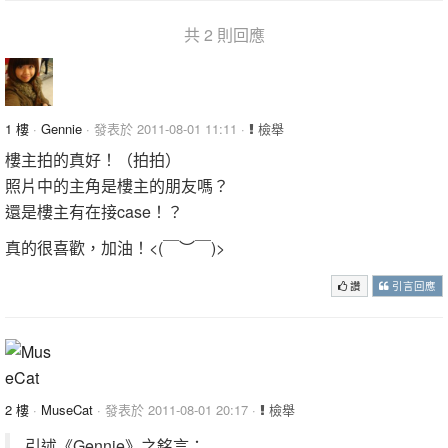
共 2 則回應
1 樓
·
Gennie
· 發表於 2011-08-01 11:11 ·
檢舉
樓主拍的真好！（拍拍）
照片中的主角是樓主的朋友嗎？
還是樓主有在接case！？
真的很喜歡，加油！<(￣︶￣)>
讚
引言回應
2 樓
·
MuseCat
· 發表於 2011-08-01 20:17 ·
檢舉
引述《Gennie》之銘言：