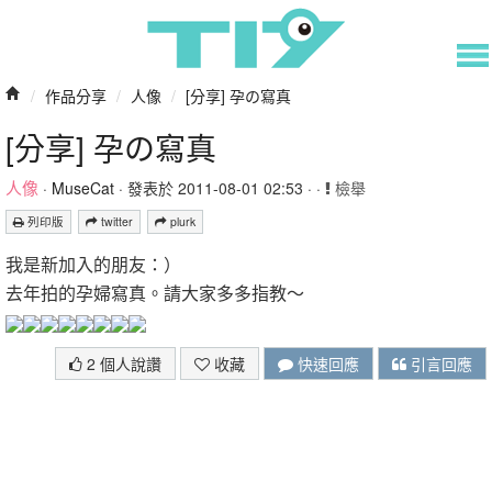
/
作品分享
/
人像
/
[分享] 孕の寫真
[分享] 孕の寫真
人像
·
MuseCat
· 發表於 2011-08-01 02:53 · ·
檢舉
列印版
twitter
plurk
我是新加入的朋友：）
去年拍的孕婦寫真。請大家多多指教～
2 個人說讚
收藏
快速回應
引言回應