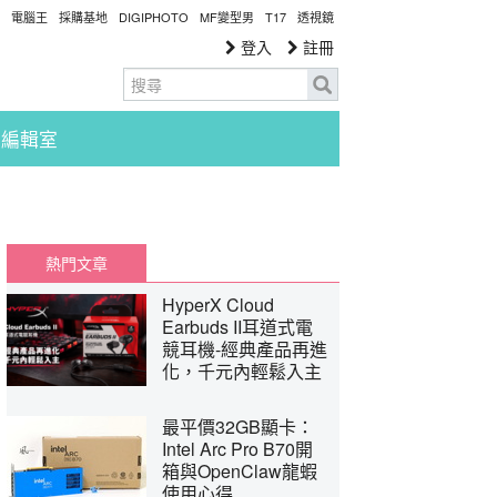
電腦王
採購基地
DIGIPHOTO
MF變型男
T17
透視鏡
登入
註冊
編輯室
熱門文章
HyperX Cloud
Earbuds II耳道式電
競耳機-經典產品再進
化，千元內輕鬆入主
最平價32GB顯卡：
Intel Arc Pro B70開
箱與OpenClaw龍蝦
使用心得