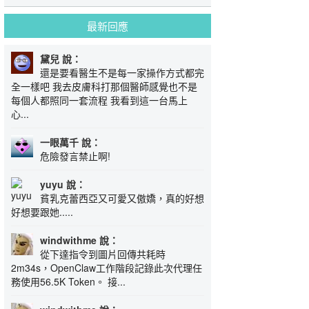
最新回應
黛兒 說：
還是要看醫生不是每一家操作方式都完
全一樣吧 我去皮膚科打那個醫師感覺也不是
每個人都照同一套流程 我看到這一台馬上
心...
一眼萬千 說：
危險發言禁止啊!
yuyu 說：
貧乳克蕾西亞又可愛又傲嬌，真的好想
好想要跟她.....
windwithme 說：
從下達指令到圖片回傳共耗時
2m34s，OpenClaw工作階段記錄此次代理任
務使用56.5K Token。 接...