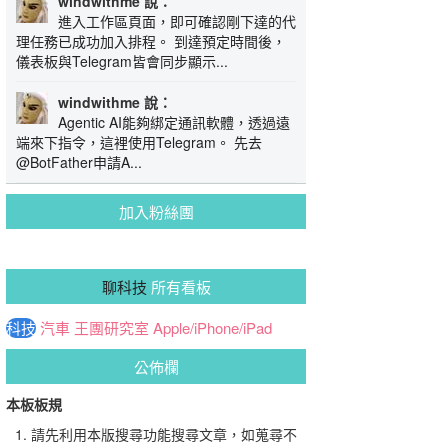
windwithme 說：
進入工作區頁面，即可確認剛下達的代
理任務已成功加入排程。 到達預定時間後，
儀表板與Telegram皆會同步顯示...
windwithme 說：
Agentic AI能夠綁定通訊軟體，透過遠
端來下指令，這裡使用Telegram。 先去
@BotFather申請A...
加入粉絲團
聊科技
所有看板
科技
汽車
王團研究室
Apple/iPhone/iPad
公佈欄
本板板規
請先利用本版搜尋功能搜尋文章，如蒐尋不