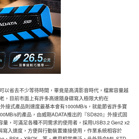
可以省去不少等待時間，畢竟是高清影音時代，檔案容量越
老，目前市面上有許多高速隨身碟寫入極限大約在
碟的外接式產品則速度最基本會有1000MB/s，就能節省許多寶
MB/s的產品，由威剛ADATA推出的『SD820』外接式固
容量，可滿足各種不同需求的使用者，採用USB3.2 Gen2 x2
/s讀取與寫入速度，方便與行動裝置連接使用，作業系統相容於
 iPhone、PS5、XBOX…等，應用相當廣泛，此外符合MIL-STD-