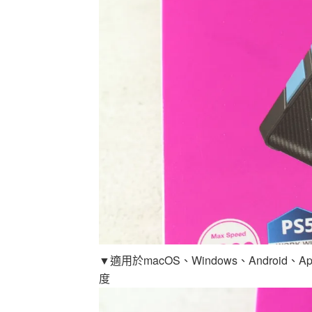
▼適用於macOS、Windows、Android、A
度