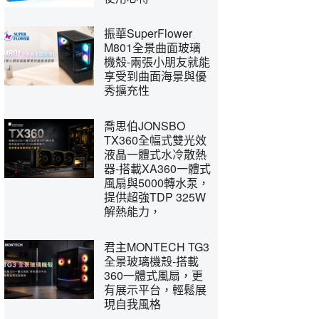
振華SuperFlower
M801全景曲面玻璃
機殼-兩張小朋友就能
享受到曲面海景與優
秀擴充性
喬思伯JONSBO
TX360全幅式雙光效
液晶一體式水冷散熱
器-搭載XA360一體式
風扇與5000轉水泵，
提供超強TDP 325W
解熱能力，
君主MONTECH TG3
全景玻璃機殼-搭載
360一體式風扇，更
有展示平台，輕鬆展
現自我風格