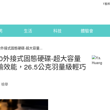
T客邦
男
生活
科技
體驗會
820外接式固態硬碟-超大容量...
D820外接式固態硬碟-超大容量
致傳輸效能，26.5公克羽量級輕巧
檢舉