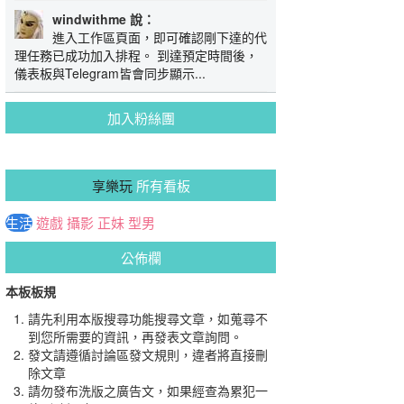
windwithme 說：
進入工作區頁面，即可確認剛下達的代
理任務已成功加入排程。 到達預定時間後，
儀表板與Telegram皆會同步顯示...
加入粉絲團
享樂玩
所有看板
生活
遊戲
攝影
正妹
型男
公佈欄
本板板規
請先利用本版搜尋功能搜尋文章，如蒐尋不
到您所需要的資訊，再發表文章詢問。
發文請遵循討論區發文規則，違者將直接刪
除文章
請勿發布洗版之廣告文，如果經查為累犯一