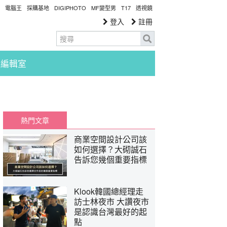
電腦王
採購基地
DIGIPHOTO
MF變型男
T17
透視鏡
登入
註冊
編輯室
熱門文章
商業空間設計公司該
如何選擇？大砌誠石
告訴您幾個重要指標
Klook韓國總經理走
訪士林夜市 大讚夜市
是認識台灣最好的起
點