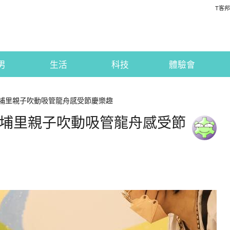
T客邦
男
生活
科技
體驗會
｜埔里親子吹動吸管龍舟感受節慶樂趣
意｜埔里親子吹動吸管龍舟感受節