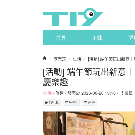
首頁
正妹
型
/
享樂玩
/
生活
/
[活動] 端午節玩出新意
[活動] 端午節玩出新
慶樂趣
生活
·
旅道
· 發表於 2026-06-20 19:16 · ·
檢舉
列印版
twitter
plurk