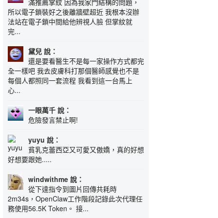
滿推薦掌紋 因為我家門結構的問題，
所以電子鎖裝好之後離牆壁超近 我根本沒辦
法站在電子鎖中間給他辨視人臉 但掌紋就
完...
黛兒 說：
還是要看醫生不是每一家操作方式都完
全一樣吧 我去皮膚科打那個醫師感覺也不是
每個人都照同一套流程 我看到這一台馬上
心...
一眼萬千 說：
危險發言禁止啊!
yuyu 說：
貧乳克蕾西亞又可愛又傲嬌，真的好想
好想要跟她.....
windwithme 說：
從下達指令到圖片回傳共耗時
2m34s，OpenClaw工作階段記錄此次代理任
務使用56.5K Token。 接...