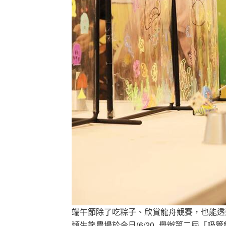
端午節除了吃粽子、欣賞龍舟競賽，也能透
類生態農場於今日(6/20_舉辦第二屆「