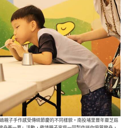
過親子手作感受傳統節慶的不同樣貌。南投埔里豐年靈芝菇
吸管龍舟衝一夏」活動，邀請親子家庭一同製作迷你吸管龍舟，