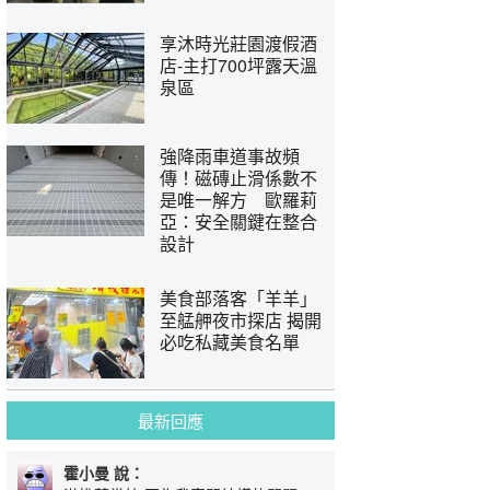
享沐時光莊園渡假酒
店-主打700坪露天溫
泉區
強降雨車道事故頻
傳！磁磚止滑係數不
是唯一解方 歐羅莉
亞：安全關鍵在整合
設計
美食部落客「羊羊」
至艋舺夜市探店 揭開
必吃私藏美食名單
最新回應
霍小曼 說：