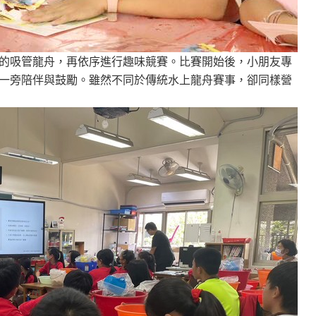
的吸管龍舟，再依序進行趣味競賽。比賽開始後，小朋友專
一旁陪伴與鼓勵。雖然不同於傳統水上龍舟賽事，卻同樣營