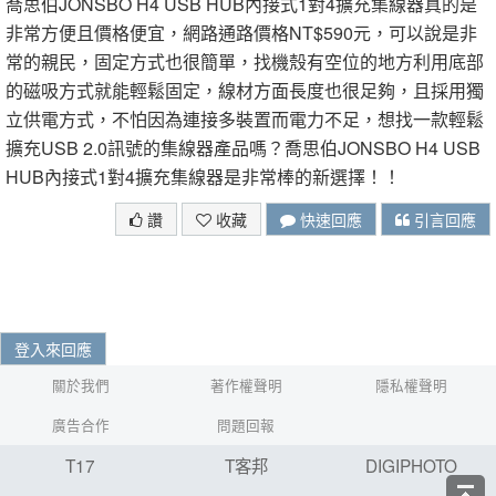
喬思伯JONSBO H4 USB HUB內接式1對4擴充集線器真的是
非常方便且價格便宜，網路通路價格NT$590元，可以說是非
常的親民，固定方式也很簡單，找機殼有空位的地方利用底部
的磁吸方式就能輕鬆固定，線材方面長度也很足夠，且採用獨
立供電方式，不怕因為連接多裝置而電力不足，想找一款輕鬆
擴充USB 2.0訊號的集線器產品嗎？喬思伯JONSBO H4 USB
HUB內接式1對4擴充集線器是非常棒的新選擇！！
讚
收藏
快速回應
引言回應
登入來回應
關於我們
著作權聲明
隱私權聲明
廣告合作
問題回報
T17
T客邦
DIGIPHOTO