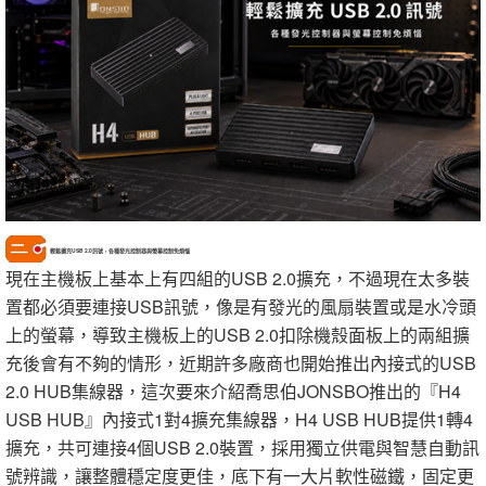
輕鬆擴充USB 2.0訊號，各種發光控制器與螢幕控制免煩惱
現在主機板上基本上有四組的USB 2.0擴充，不過現在太多裝
置都必須要連接USB訊號，像是有發光的風扇裝置或是水冷頭
上的螢幕，導致主機板上的USB 2.0扣除機殼面板上的兩組擴
充後會有不夠的情形，近期許多廠商也開始推出內接式的USB
2.0 HUB集線器，這次要來介紹喬思伯JONSBO推出的『H4
USB HUB』內接式1對4擴充集線器，H4 USB HUB提供1轉4
擴充，共可連接4個USB 2.0裝置，採用獨立供電與智慧自動訊
號辨識，讓整體穩定度更佳，底下有一大片軟性磁鐵，固定更