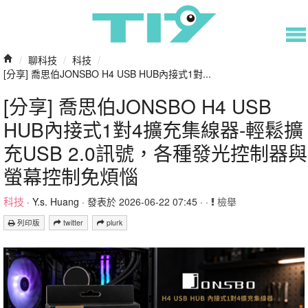
/
聊科技
/
科技
/
[分享] 喬思伯JONSBO H4 USB HUB內接式1對...
[分享] 喬思伯JONSBO H4 USB
HUB內接式1對4擴充集線器-輕鬆擴
充USB 2.0訊號，各種發光控制器與
螢幕控制免煩惱
科技
·
Y.s. Huang
· 發表於 2026-06-22 07:45 · ·
檢舉
列印版
twitter
plurk