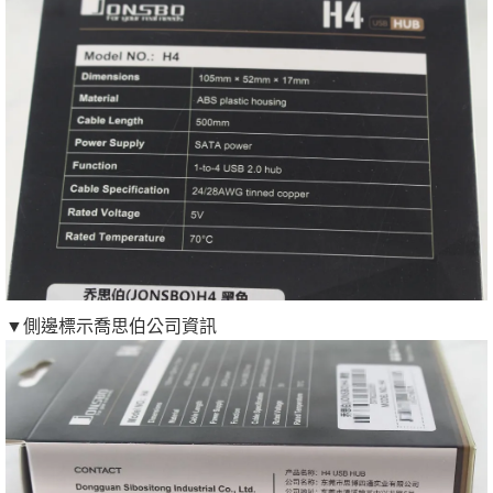
▼側邊標示喬思伯公司資訊