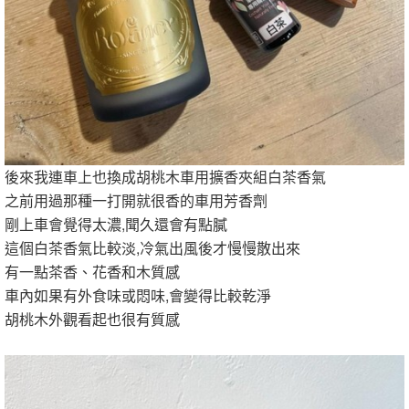
後來我連車上也換成胡桃木車用擴香夾組白茶香氣
之前用過那種一打開就很香的車用芳香劑
剛上車會覺得太濃,聞久還會有點膩
這個白茶香氣比較淡,冷氣出風後才慢慢散出來
有一點茶香、花香和木質感
車內如果有外食味或悶味,會變得比較乾淨
胡桃木外觀看起也很有質感