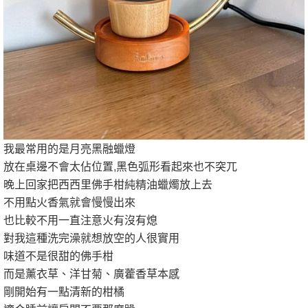
我最常用的是月亮黑融蠟燈
放在桌邊不會太佔位置,黑色弧形看起來也不突兀
晚上回家把西西里佛手柑純精油蠟燭放上去
不用點火香氣就會慢慢出來
也比較不用一直注意火有沒有熄
對我這種洗完澡就想放空的人很實用
味道不是很甜的佛手柑
而是薰衣草、洋甘菊、廣藿香草本感
剛開始有一點清新的柑橘