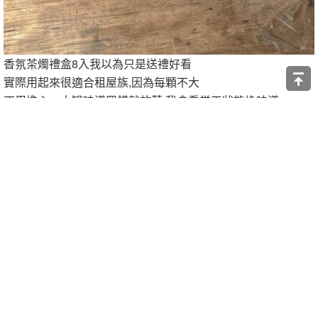
香氛茶燭禮盒8入我以為只是送禮好看
實際用起來很適合租屋族,因為每顆不大
不用擔心一大罐味道買錯就放著,我會看當天狀態換味道
白麝香比較清新,梨與小蒼蘭有點微甜
鼠尾草海鹽和海洋的柑橘香氣,適合房間剛打掃完
皮革檀香跟黑雪松則是比較偏木質調
很適合需要專心或是上班時用
荒野玫瑰不會太少女感,白茶則是最不容易出錯的一款
這盒的好處是可以買很多味道,慢慢試比較沒壓力
讚
收藏
快速回應
引言回應