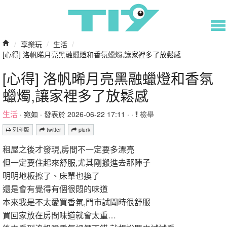
/
享樂玩
/
生活
/
[心得] 洛帆晞月亮黑融蠟燈和香氛蠟燭,讓家裡多了放鬆感
[心得] 洛帆晞月亮黑融蠟燈和香氛
蠟燭,讓家裡多了放鬆感
生活
·
宛如
· 發表於 2026-06-22 17:11 · ·
檢舉
列印版
twitter
plurk
租屋之後才發現,房間不一定要多漂亮
但一定要住起來舒服,尤其剛搬進去那陣子
明明地板擦了、床單也換了
還是會有覺得有個很悶的味道
本來我是不太愛買香氛,門市試聞時很舒服
買回家放在房間味道就會太重…