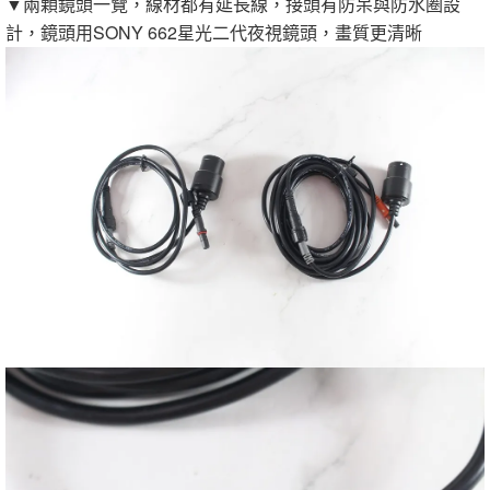
▼兩顆鏡頭一覽，線材都有延長線，接頭有防呆與防水圈設
計，鏡頭用SONY 662星光二代夜視鏡頭，畫質更清晰