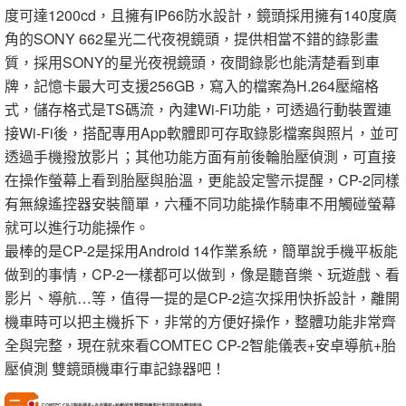
度可達1200cd，且擁有IP66防水設計，鏡頭採用擁有140度廣
角的SONY 662星光二代夜視鏡頭，提供相當不錯的錄影畫
質，採用SONY的星光夜視鏡頭，夜間錄影也能清楚看到車
牌，記憶卡最大可支援256GB，寫入的檔案為H.264壓縮格
式，儲存格式是TS碼流，內建Wi-Fi功能，可透過行動裝置連
接Wi-Fi後，搭配專用App軟體即可存取錄影檔案與照片，並可
透過手機撥放影片；其他功能方面有前後輪胎壓偵測，可直接
在操作螢幕上看到胎壓與胎溫，更能設定警示提醒，CP-2同樣
有無線遙控器安裝簡單，六種不同功能操作騎車不用觸碰螢幕
就可以進行功能操作。
最棒的是CP-2是採用Android 14作業系統，簡單說手機平板能
做到的事情，CP-2一樣都可以做到，像是聽音樂、玩遊戲、看
影片、導航…等，值得一提的是CP-2這次採用快拆設計，離開
機車時可以把主機拆下，非常的方便好操作，整體功能非常齊
全與完整，現在就來看COMTEC CP-2智能儀表+安卓導航+胎
壓偵測 雙鏡頭機車行車記錄器吧！
COMTEC CP-2智能儀表+安卓導航+胎壓偵測 雙鏡頭機車行車記錄器外觀與配件