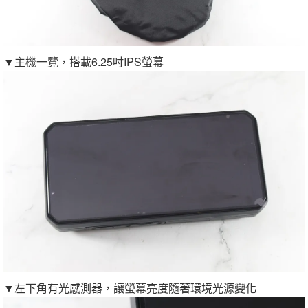
▼主機一覽，搭載6.25吋IPS螢幕
▼左下角有光感測器，讓螢幕亮度隨著環境光源變化