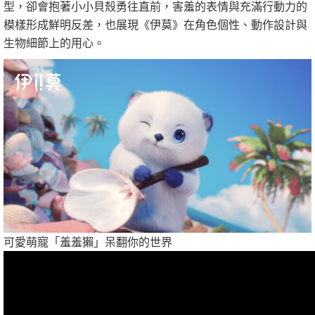
型，卻會抱著小小貝殼勇往直前，害羞的表情與充滿行動力的
模樣形成鮮明反差，也展現《伊莫》在角色個性、動作設計與
生物細節上的用心。
可愛萌寵「羞羞獺」呆翻你的世界