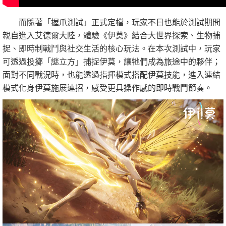
而隨著「握爪測試」正式定檔，玩家不日也能於測試期間
親自進入艾德爾大陸，體驗《伊莫》結合大世界探索、生物捕
捉、即時制戰鬥與社交生活的核心玩法。在本次測試中，玩家
可透過投擲「謎立方」捕捉伊莫，讓牠們成為旅途中的夥伴；
面對不同戰況時，也能透過指揮模式搭配伊莫技能，進入連結
模式化身伊莫施展連招，感受更具操作感的即時戰鬥節奏。