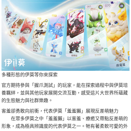
多種形態的伊莫等你來探索
官方期待參與「握爪測試」的玩家，能在探索過程中與伊莫培
養羈絆，並與其他玩家展開交流互動，感受這片大世界所蘊藏
的生態魅力與社群樂趣。
害羞卻勇敢向前衝，代表伊莫「羞羞獺」展現反差萌魅力
在眾多伊莫之中「羞羞獺」以害羞、療癒又帶點反差萌的
形象，成為極具辨識度的代表伊莫之一。牠有著柔軟可愛的外