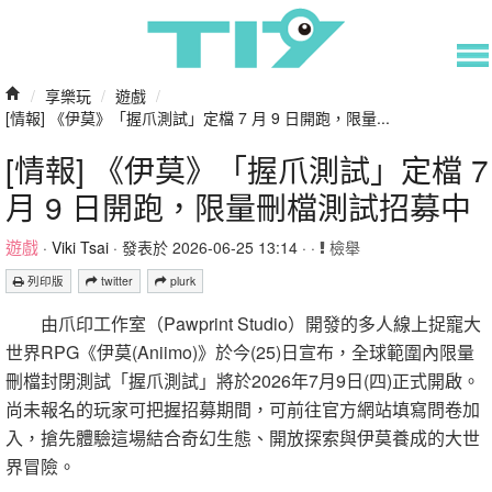
/
享樂玩
/
遊戲
/
[情報] 《伊莫》「握爪測試」定檔 7 月 9 日開跑，限量...
[情報] 《伊莫》「握爪測試」定檔 7
月 9 日開跑，限量刪檔測試招募中
遊戲
·
Viki Tsai
· 發表於 2026-06-25 13:14 · ·
檢舉
列印版
twitter
plurk
由爪印工作室（Pawprint Studio）開發的多人線上捉寵大
世界RPG《伊莫(Aniimo)》於今(25)日宣布，全球範圍內限量
刪檔封閉測試「握爪測試」將於2026年7月9日(四)正式開啟。
尚未報名的玩家可把握招募期間，可前往官方網站填寫問卷加
入，搶先體驗這場結合奇幻生態、開放探索與伊莫養成的大世
界冒險。