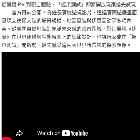
從實機 PV 到親自體驗，「握爪測試」即將開放玩家搶先試玩
官方日前公開 7 分鐘長實機遊玩影片，透過實際遊戲畫面
呈現艾德爾大陸的場景規模、地圖風貌與伊莫互動等多項內
容。從廣闊自然地貌到充滿未來感的都市區域，影片展現《伊
莫》在世界建構與生態氛圍上的細節設計，也讓玩家能在「握
爪測試」開啟前，搶先感受這片大世界所帶來的探索想像。