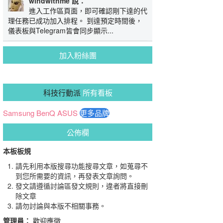
windwithme 說：
進入工作區頁面，即可確認剛下達的代
理任務已成功加入排程。 到達預定時間後，
儀表板與Telegram皆會同步顯示...
加入粉絲團
科技行動派
所有看板
Samsung
BenQ
ASUS
更多品牌
公佈欄
本板板規
請先利用本版搜尋功能搜尋文章，如蒐尋不
到您所需要的資訊，再發表文章詢問。
發文請遵循討論區發文規則，違者將直接刪
除文章
請勿討論與本版不相關事務。
管理員：
歡迎應徵