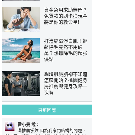
資金急用求助無門？
免貸款的刷卡換現金
將是你的救命星!
打造絲滑淨白肌！輕
鬆除毛竟然不用破
萬？熱蠟除毛的超強
優點
想增肌減脂卻不知道
怎麼開始？桃園健身
房推薦與健身攻略一
次看
最新回應
霍小曼 說：
滿推薦掌紋 因為我家門結構的問題，