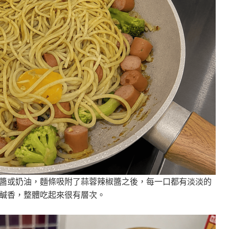
醬或奶油，麵條吸附了蒜蓉辣椒醬之後，每一口都有淡淡的
鹹香，整體吃起來很有層次。