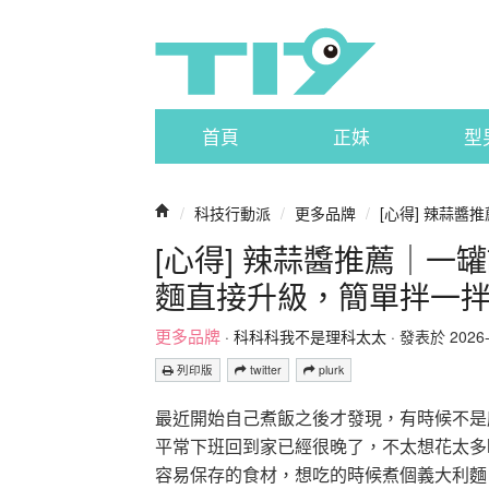
首頁
正妹
型
/
科技行動派
/
更多品牌
/
[心得] 辣蒜醬
[心得] 辣蒜醬推薦｜
麵直接升級，簡單拌一
更多品牌
·
科科科我不是理科太太
· 發表於 2026-0
列印版
twitter
plurk
最近開始自己煮飯之後才發現，有時候不是
平常下班回到家已經很晚了，不太想花太多
容易保存的食材，想吃的時候煮個義大利麵