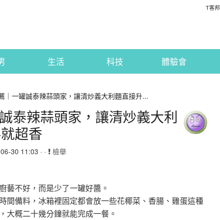
T客邦
男
生活
科技
體驗會
推薦｜一罐誠泰辣蒜頭家，讓清炒義大利麵直接升...
一罐誠泰辣蒜頭家，讓清炒義大利
拌就超香
6-30 11:03 · ·
檢舉
廚藝不好，而是少了一罐好醬。
時間備料，冰箱裡固定都會放一些花椰菜、香腸、雞蛋這種
，大概二十幾分鐘就能完成一餐。