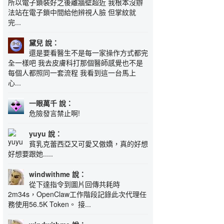
所以電子鎖裝好之後離牆壁超近 我根本沒辦
法站在電子鎖中間給他辨視人臉 但掌紋就
完...
黛兒 說：
還是要看醫生不是每一家操作方式都完
全一樣吧 我去皮膚科打那個醫師感覺也不是
每個人都照同一套流程 我看到這一台馬上
心...
一眼萬千 說：
危險發言禁止啊!
yuyu 說：
貧乳克蕾西亞又可愛又傲嬌，真的好想
好想要跟她.....
windwithme 說：
從下達指令到圖片回傳共耗時
2m34s，OpenClaw工作階段記錄此次代理任
務使用56.5K Token。 接...