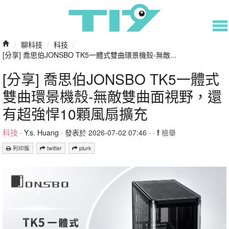
/
聊科技
/
科技
/
[分享] 喬思伯JONSBO TK5一體式雙曲環景機殼-無敵...
[分享] 喬思伯JONSBO TK5一體式
雙曲環景機殼-無敵雙曲面視野，還
有超強悍10顆風扇擴充
科技
·
Y.s. Huang
· 發表於 2026-07-02 07:46 · ·
檢舉
列印版
twitter
plurk