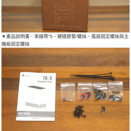
▼產品說明書、束線帶*5、硬碟膠墊/螺絲、風扇固定螺絲與主
機板固定螺絲