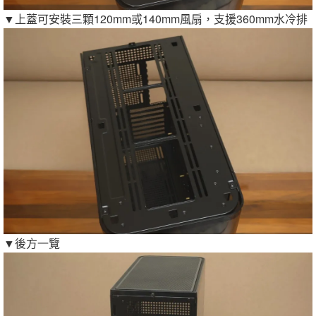
▼上蓋可安裝三顆120mm或140mm風扇，支援360mm水冷排
▼後方一覽