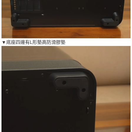
▼底座四邊有L形墊高防滑膠墊