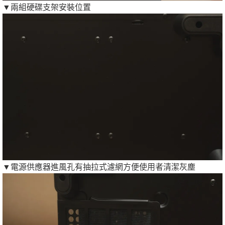
▼兩組硬碟支架安裝位置
▼電源供應器進風孔有抽拉式濾網方便使用者清潔灰塵