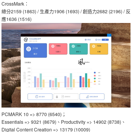
CrossMark：
總分2159 (1863) / 生產力1906 (1693) / 創造力2682 (2196) / 反
應1636 (1516)
PCMARK 10 => 8770 (6540)；
Essentials => 9321 (8679)、Productivity => 14902 (8738)、
Digital Content Creation => 13179 (10009)