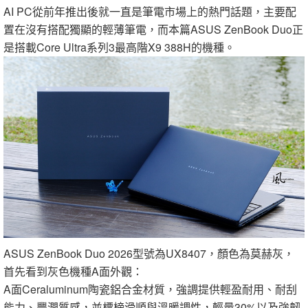
AI PC從前年推出後就一直是筆電市場上的熱門話題，主要配
置在沒有搭配獨顯的輕薄筆電，而本篇ASUS ZenBook Duo正
是搭載Core Ultra系列3最高階X9 388H的機種。
ASUS ZenBook Duo 2026型號為UX8407，顏色為莫赫灰，
首先看到灰色機種A面外觀：
A面Ceraluminum陶瓷鋁合金材質，強調提供輕盈耐用、耐刮
能力、豐潤質感，並標榜滑順與溫暖調性，輕量30%以及強韌