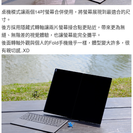
桌機模式讓兩個14吋螢幕合併使用，將螢幕展現到最適合的尺
寸。
後方採用隱藏式轉軸讓兩片螢幕接合點更貼近，帶來更為無
縫、無階差的視覺體驗，也讓螢幕能完全攤平。
後面轉軸外觀與個人的Fold手機幾乎一樣，體型變大許多，很
有親切感..XD