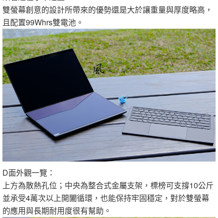
雙螢幕創意的設計所帶來的優勢還是大於讓重量與厚度略高，
且配置99Whrs雙電池。
D面外觀一覽：
上方為散熱孔位；中央為整合式金屬支架，標榜可支撐10公斤
並承受4萬次以上開闔循環，也能保持牢固穩定，對於雙螢幕
的應用與長期耐用度很有幫助。