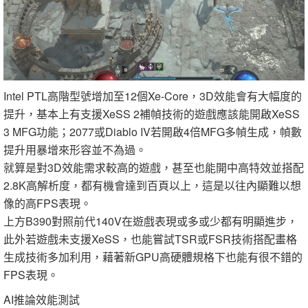
Intel PTL高階型號增加至12個Xe-Core，3D效能會有大幅度的
提升，基本上有支援XeSS 2補幀技術的遊戲應該能開啟XeSS
3 MFG功能；2077或Diablo IV若開啟4倍MFG多幀生成，幀數
提升用暴增來形容並不為過。
就算是對3D效能需求較高的遊戲，甚至也能開中高特效並搭配
2.8K高解析度，都有機會達到百頁以上，這是以往內顯難以想
像的高FPS表現。
上方B390對照前代140V在遊戲表現或多或少都有明顯進步，
此外若遊戲未支援XeSS，也能嘗試TSR或FSR技術搭配畫格
生成技術多加利用，藉著新GPU高硬體規格下也能有很不錯的
FPS表現。
AI推論效能測試