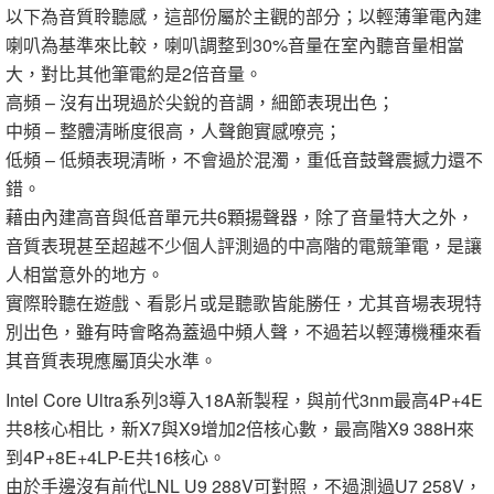
以下為音質聆聽感，這部份屬於主觀的部分；以輕薄筆電內建
喇叭為基準來比較，喇叭調整到30%音量在室內聽音量相當
大，對比其他筆電約是2倍音量。
高頻 – 沒有出現過於尖銳的音調，細節表現出色；
中頻 – 整體清晰度很高，人聲飽實感嘹亮；
低頻 – 低頻表現清晰，不會過於混濁，重低音鼓聲震撼力還不
錯。
藉由內建高音與低音單元共6顆揚聲器，除了音量特大之外，
音質表現甚至超越不少個人評測過的中高階的電競筆電，是讓
人相當意外的地方。
實際聆聽在遊戲、看影片或是聽歌皆能勝任，尤其音場表現特
別出色，雖有時會略為蓋過中頻人聲，不過若以輕薄機種來看
其音質表現應屬頂尖水準。
Intel Core Ultra系列3導入18A新製程，與前代3nm最高4P+4E
共8核心相比，新X7與X9增加2倍核心數，最高階X9 388H來
到4P+8E+4LP-E共16核心。
由於手邊沒有前代LNL U9 288V可對照，不過測過U7 258V，