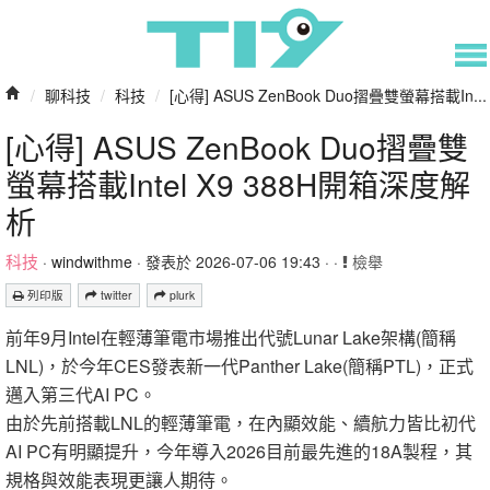
/
聊科技
/
科技
/
[心得] ASUS ZenBook Duo摺疊雙螢幕搭載In...
[心得] ASUS ZenBook Duo摺疊雙
螢幕搭載Intel X9 388H開箱深度解
析
科技
·
windwithme
· 發表於 2026-07-06 19:43 · ·
檢舉
列印版
twitter
plurk
前年9月Intel在輕薄筆電市場推出代號Lunar Lake架構(簡稱
LNL)，於今年CES發表新一代Panther Lake(簡稱PTL)，正式
邁入第三代AI PC。
由於先前搭載LNL的輕薄筆電，在內顯效能、續航力皆比初代
AI PC有明顯提升，今年導入2026目前最先進的18A製程，其
規格與效能表現更讓人期待。