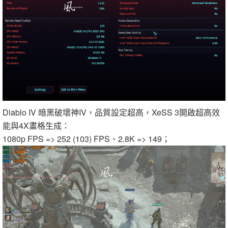
Diablo IV 暗黑破壞神IV，品質設定超高，XeSS 3開啟超高效
能與4X畫格生成：
1080p FPS => 252 (103) FPS、2.8K => 149；