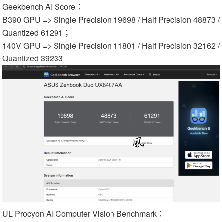
Geekbench AI Score：
B390 GPU => Single Precision 19698 / Half Precision 48873 /
Quantized 61291；
140V GPU => Single Precision 11801 / Half Precision 32162 /
Quantized 39233
UL Procyon AI Computer Vision Benchmark：