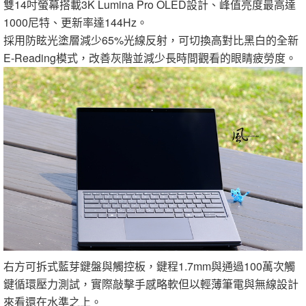
雙14吋螢幕搭載3K Lumina Pro OLED設計、峰值亮度最高達
1000尼特、更新率達144Hz。
採用防眩光塗層減少65%光線反射，可切換高對比黑白的全新
E-Reading模式，改善灰階並減少長時間觀看的眼睛疲勞度。
右方可拆式藍芽鍵盤與觸控板，鍵程1.7mm與通過100萬次觸
鍵循環壓力測試，實際敲擊手感略軟但以輕薄筆電與無線設計
來看還在水準之上。