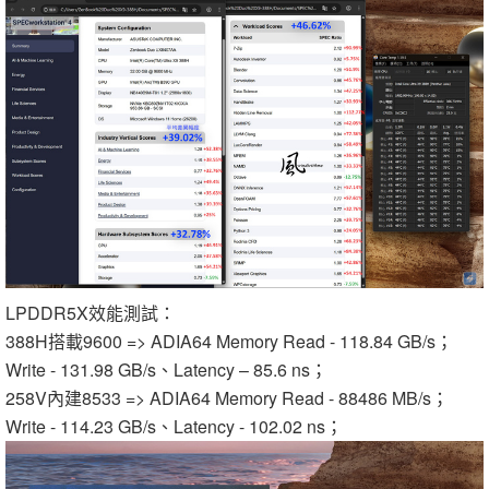
LPDDR5X效能測試：
388H搭載9600 => ADIA64 Memory Read - 118.84 GB/s；
Write - 131.98 GB/s、Latency – 85.6 ns；
258V內建8533 => ADIA64 Memory Read - 88486 MB/s；
Write - 114.23 GB/s、Latency - 102.02 ns；