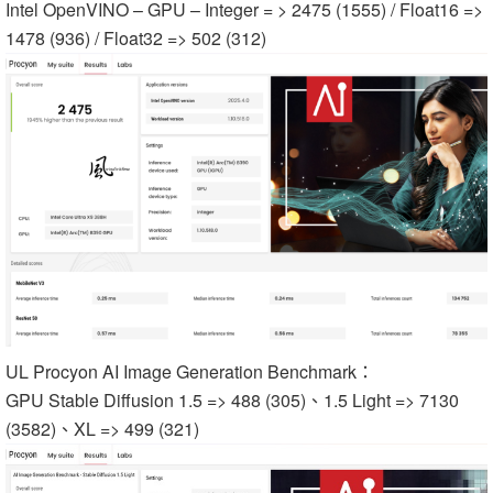
Intel OpenVINO – GPU – Integer = > 2475 (1555) / Float16 =>
1478 (936) / Float32 => 502 (312)
UL Procyon AI Image Generation Benchmark：
GPU Stable Diffusion 1.5 => 488 (305)、1.5 Light => 7130
(3582)、XL => 499 (321)