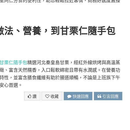
室同仁分食的便利性，助您輕鬆拉近客情、商務好感度直接
做法、營養，到甘栗仁隨手包
甘栗仁隨手包
精選河北秦皇島甘栗，經紅外線烘烤與高溫蒸
緻、富含天然糯香，入口鬆軟綿密且帶有水潤感。在營養功
特性，並富含膳食纖維有助於腸道順暢，不論是上班族下午
安心首選。
讚
收藏
快速回應
引言回應