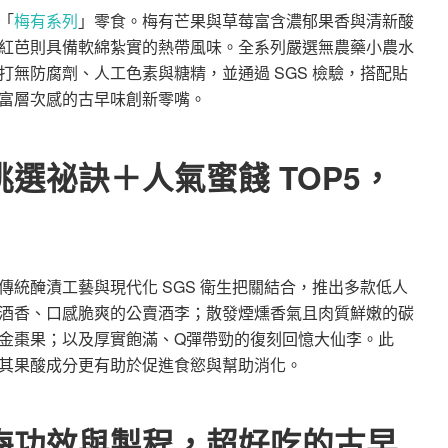
「
梅有系列
」零食。梅有芒果與草莓富含濃郁果香與清新酸
紅芭則具備軟綿紮實的熱帶風味。全系列嚴選無農藥小農水
無防腐劑、人工色素與糖精，並通過 SGS 檢驗，搭配貼
富層次感的古早味創新零嘴。
選祕訣＋人氣蜜餞 TOP5，
統醃漬工藝與現代化 SGS 衛生把關結合，推出多款低人
酒香、口感脆爽的公賣酒李；散發煙燻香氣且肉質鮮嫩的碳
金棗果；以及厚實飽滿、Q彈帶勁的復刻回憶大仙李。此
其果酸成分更有助於促進食慾與幫助消化。
梅功效與製程，超好吃的古早