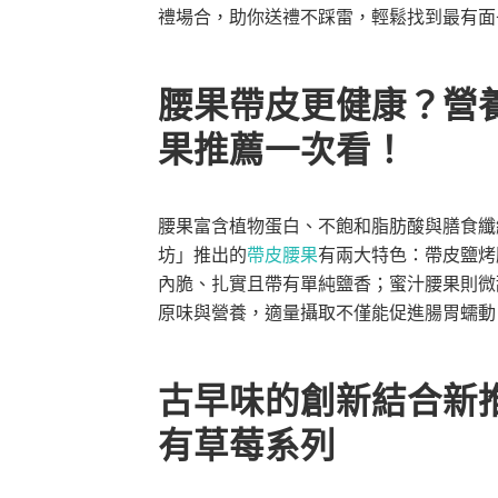
禮場合，助你送禮不踩雷，輕鬆找到最有面
腰果帶皮更健康？營
果推薦一次看！
腰果富含植物蛋白、不飽和脂肪酸與膳食纖
坊」推出的
帶皮腰果
有兩大特色：帶皮鹽烤
內脆、扎實且帶有單純鹽香；蜜汁腰果則微
原味與營養，適量攝取不僅能促進腸胃蠕動
古早味的創新結合新
有草莓系列