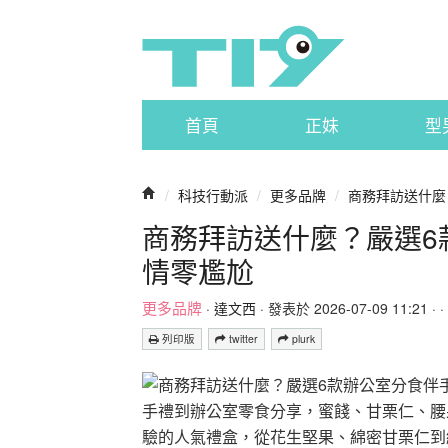
首頁
正妹
型
/
科技行動派
/
更多品牌
/
商務拜訪送什麼
商務拜訪送什麼？嚴選6
情零尷尬
更多品牌
·
達文西
· 發表於 2026-07-09 11:21 · ·
列印版
twitter
plurk
手禮到辦公室零食分享，蜜餞、甘栗仁、腰
驗的人氣禮盒，從花生堅果、綿密甘栗仁到