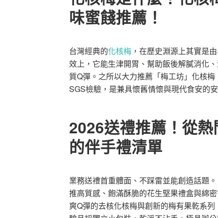
味蜜餞推薦！
台灣經典的
化核梅
，在歷史淵源上其實是由
效上，它能生津開胃、幫助飯後解膩消化、
質Q彈。之所以大力推薦「梅工坊」化核梅
SGS檢驗，是兼具懷舊情懷與現代食安的
2026送禮推薦！從
的伴手禮清單
業務送禮首重體面、不踩雷並能創造話題。
推高質感、飽滿酥脆的花生堅果禮盒與綿密
爽Q彈的去核化核梅與創新的梅有果乾系列