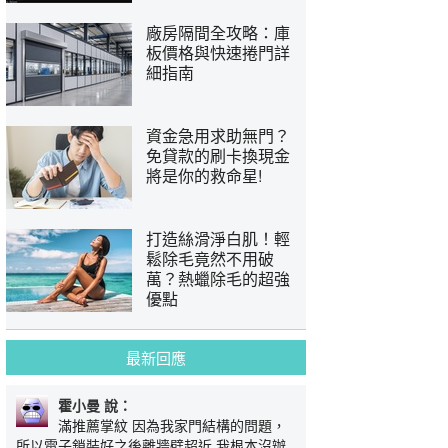
廠房隔間全攻略：庫
板價格與快速捲門詳
細指南
資金急用求助無門？
免貸款的刷卡換現金
將是你的救命星!
打造絲滑淨白肌！輕
鬆除毛竟然不用破
萬？熱蠟除毛的超強
優點
最新回應
霍小曼 說：
滿推薦掌紋 因為我家門結構的問題，
所以電子鎖裝好之後離牆壁超近 我根本沒辦