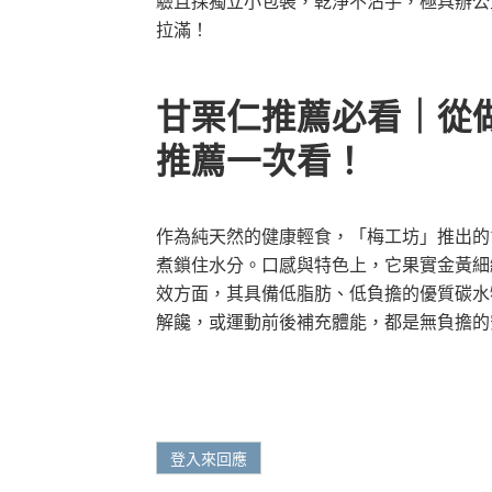
驗且採獨立小包裝，乾淨不沾手，極具辦公
拉滿！
甘栗仁推薦必看｜從
推薦一次看！
作為純天然的健康輕食，「梅工坊」推出的
煮鎖住水分。口感與特色上，它果實金黃細
效方面，其具備低脂肪、低負擔的優質碳水
解饞，或運動前後補充體能，都是無負擔的
登入來回應