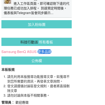
進入工作區頁面，即可確認剛下達的代
理任務已成功加入排程。 到達預定時間後，
儀表板與Telegram皆會同步顯示...
加入粉絲團
科技行動派
所有看板
Samsung
BenQ
ASUS
更多品牌
公佈欄
本板板規
請先利用本版搜尋功能搜尋文章，如蒐尋不
到您所需要的資訊，再發表文章詢問。
發文請遵循討論區發文規則，違者將直接刪
除文章
請勿討論與本版不相關事務。
管理員：
歡迎應徵