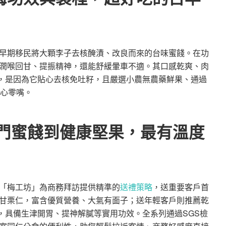
早期移民將大顆李子去核醃漬、改良而來的台味蜜餞。在功
潤喉回甘、提振精神，還能舒緩暈車不適。其口感乾爽、肉
，是因為它貼心去核免吐籽，且嚴選小農無農藥鮮果、通過
安心零嘴。
熱門蜜餞到健康堅果，最有溫度
「梅工坊」為商務拜訪提供精準的
送禮策略
，送重要客戶首
甘栗仁，富含優質營養、大氣有面子；送年輕客戶則推薦乾
，具備生津開胃、提神解膩等實用功效。全系列通過SGS檢