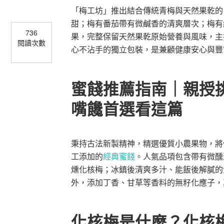
「梅工坊」推出結合傳統青梅與天然果乾的
甜；梅有番茄帶有微鹹香的清爽層次；梅有
736
果，完整保留天然果乾原始營養與風味，主打
閱讀次數
心不沾手的獨立包裝，是兼顧健康安心與豐
蜜餞推薦指南｜親授挑
嘴饞首選看這篇
秉持古法新製精神，精選優質小農果物，將傳
工添加的
經典蜜餞
。人氣品項包含帶有微醺
燻化核梅；冰鎮後清爽多汁、能飯後解膩的
外，添加丁香、甘草等香料的無籽化應子，
化核梅是什麼？化核