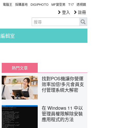
電腦王
採購基地
DIGIPHOTO
MF變型男
T17
透視鏡
登入
註冊
編輯室
熱門文章
找對POS機讓你營運
效率加倍!多元會員支
付管理系統大解密
在 Windows 11 中以
管理員權限解除安裝
應用程式的方法