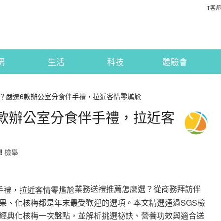
T客邦
男
生活
科技
體驗會
？嚴選6款辦公室分食伴手禮，拉近客情零尷尬
款辦公室分食伴手禮，拉近客
檢舉
業務送禮推薦怎麼選？從商務拜訪伴
果、化核梅都是年末最受歡迎的選項。本文精選通過SGS檢
經典化核梅一次盤點，並解析挑選祕訣、營養功效與適合送