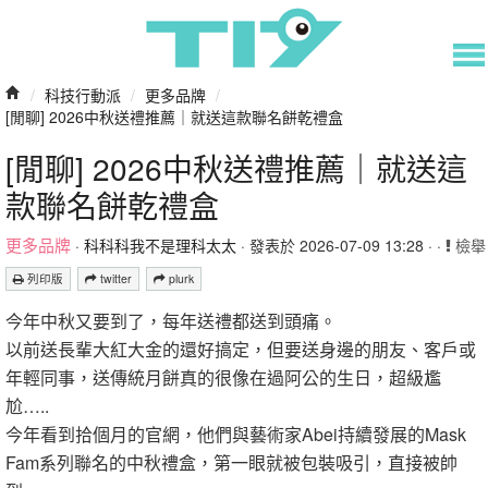
/
科技行動派
/
更多品牌
/
[閒聊] 2026中秋送禮推薦｜就送這款聯名餅乾禮盒
[閒聊] 2026中秋送禮推薦｜就送這
款聯名餅乾禮盒
更多品牌
·
科科科我不是理科太太
· 發表於 2026-07-09 13:28 · ·
檢舉
列印版
twitter
plurk
今年中秋又要到了，每年送禮都送到頭痛。
以前送長輩大紅大金的還好搞定，但要送身邊的朋友、客戶或
年輕同事，送傳統月餅真的很像在過阿公的生日，超級尷
尬…..
今年看到拾個月的官網，他們與藝術家Abei持續發展的Mask
Fam系列聯名的中秋禮盒，第一眼就被包裝吸引，直接被帥