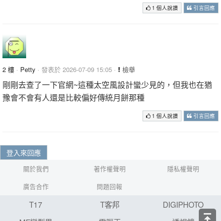
1 個人說讚
引言回應
2 樓
·
Petty
· 發表於 2026-07-09 15:05 ·
檢舉
剛剛去查了一下官網~這種太空風設計蠻少見的，但我也在猶
豫會不會有人還是比較偏好傳統月餅那種
1 個人說讚
引言回應
登入來回應
關於我們
著作權聲明
隱私權聲明
廣告合作
問題回報
T17
T客邦
DIGIPHOTO