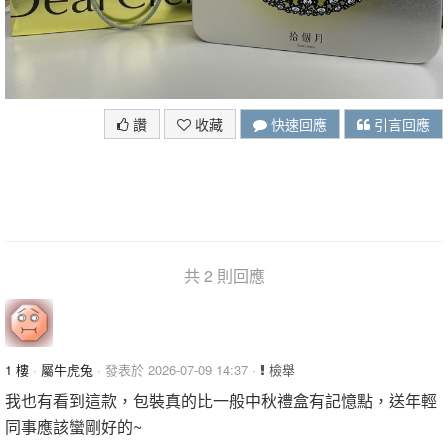
讚
收藏
快速回應
引言回應
共 2 則回應
1 樓
·
屬牛虎兔
· 發表於 2026-07-09 14:37 ·
檢舉
我也有看到這款，包裝真的比一般中秋禮盒有記憶點，送年輕
同事應該蠻剛好的~