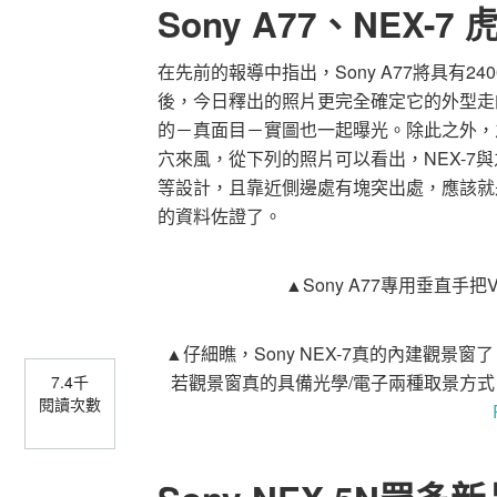
Sony A77、NEX-7
在先前的報導中指出，Sony A77將具有2
後，今日釋出的照片更完全確定它的外型走的
的－真面目－實圖也一起曝光。除此之外，之前分享S
穴來風，從下列的照片可以看出，NEX-7
等設計，且靠近側邊處有塊突出處，應該就
的資料佐證了。
▲Sony A77專用垂直手把
▲仔細瞧，Sony NEX-7真的內建觀
若觀景窗真的具備光學/電子兩種取景方式，與
7.4千
閱讀次數