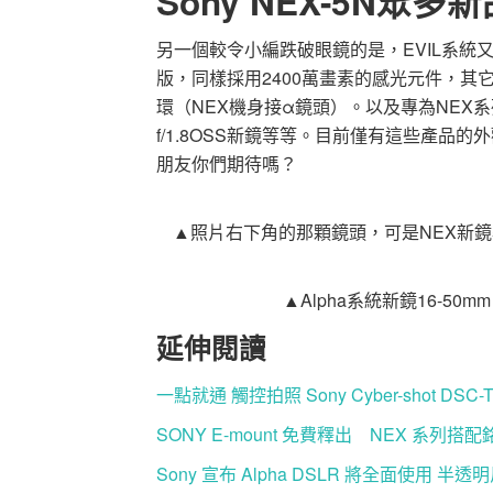
Sony NEX-5N眾
另一個較令小編跌破眼鏡的是，EVIL系統又將
版，同樣採用2400萬畫素的感光元件，其它
環（NEX機身接α鏡頭）。以及專為NEX系列打造的Zei
f/1.8OSS新鏡等等。目前僅有這些產品
朋友你們期待嗎？
▲照片右下角的那顆鏡頭，可是NEX新鏡50-2
▲Alpha系統新鏡16-50mm
延伸閱讀
一點就通 觸控拍照 Sony Cyber-shot DSC
SONY E-mount 免費釋出 NEX 系列
Sony 宣布 Alpha DSLR 將全面使用 半透