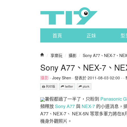
首頁
正妹
型
/
享樂玩
/
攝影
/
Sony A77、NEX-7、
Sony A77、NEX-7、
攝影
·
Joey Shen
· 發表於 2011-08-03 02:00 · ·
列印版
twitter
plurk
暑假都過了一半了，只盼到
Panasonic G
頻釋放
Sony A77
與
NEX-7
的小道消息，搞
A77、NEX-7、 NEX-5N 等眾多軍力將
機身外觀照片。