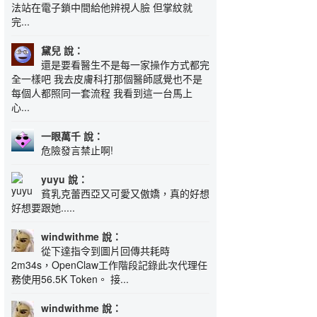
法站在電子鎖中間給他辨視人臉 但掌紋就
完...
黛兒 說：
還是要看醫生不是每一家操作方式都完
全一樣吧 我去皮膚科打那個醫師感覺也不是
每個人都照同一套流程 我看到這一台馬上
心...
一眼萬千 說：
危險發言禁止啊!
yuyu 說：
貧乳克蕾西亞又可愛又傲嬌，真的好想
好想要跟她.....
windwithme 說：
從下達指令到圖片回傳共耗時
2m34s，OpenClaw工作階段記錄此次代理任
務使用56.5K Token。 接...
windwithme 說：