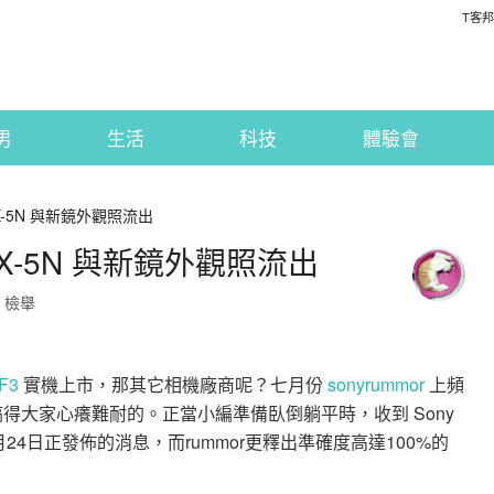
T客邦
男
生活
科技
體驗會
NEX-5N 與新鏡外觀照流出
NEX-5N 與新鏡外觀照流出
檢舉
F3
實機上市，那其它相機廠商呢？七月份
sonyrummor
上頻
得大家心癢難耐的。正當小編準備臥倒躺平時，收到 Sony
在8月24日正發佈的消息，而rummor更釋出準確度高達100%的