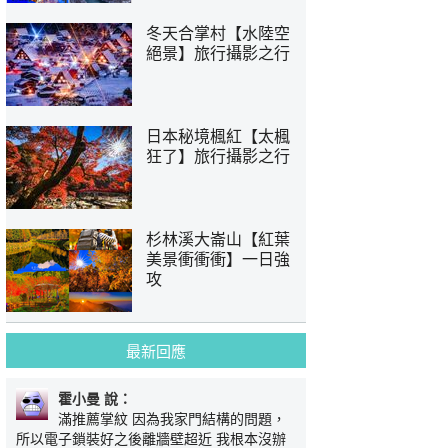
冬天合掌村【水陸空
絕景】旅行攝影之行
日本秘境楓紅【太楓
狂了】旅行攝影之行
杉林溪大崙山【紅葉
美景衝衝衝】一日強
攻
最新回應
霍小曼 說：
滿推薦掌紋 因為我家門結構的問題，
所以電子鎖裝好之後離牆壁超近 我根本沒辦