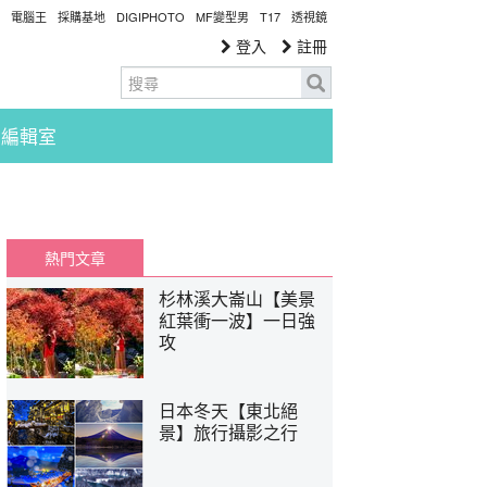
電腦王
採購基地
DIGIPHOTO
MF變型男
T17
透視鏡
登入
註冊
編輯室
熱門文章
杉林溪大崙山【美景
紅葉衝一波】一日強
攻
日本冬天【東北絕
景】旅行攝影之行