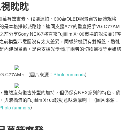
 虎視眈眈
400萬有效畫素、12張連拍、300萬OLED觀景窗等硬體規格
是本格攝影派路線。連同支援A77的垂直把手VG-C77AM
ony NEX-7將直攻Fujifilm X100市場的說法並非空
與之前模型示意圖沒有太大差異，同樣於機頂有雙轉盤、熱靴
是內建觀景窗，是否支援光學/電子兩者的切換還得等更確切
VG-C77AM。（圖片來源：
Photo rummors
）
景窗了，雖然沒有復古外型的加持，但仍保有NEX系列的特色。倘
浪攝流的Fujifilm X100較勁意味濃厚啊！（圖片來源：
Photo rummors
）