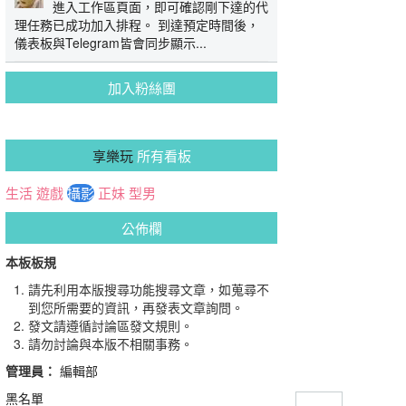
進入工作區頁面，即可確認剛下達的代
理任務已成功加入排程。 到達預定時間後，
儀表板與Telegram皆會同步顯示...
加入粉絲團
享樂玩
所有看板
生活
遊戲
攝影
正妹
型男
公佈欄
本板板規
請先利用本版搜尋功能搜尋文章，如蒐尋不
到您所需要的資訊，再發表文章詢問。
發文請遵循討論區發文規則。
請勿討論與本版不相關事務。
管理員：
編輯部
黑名單