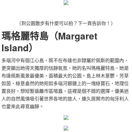
（到公園散步有什麼可以拍？下一頁告訴你！）
瑪格麗特島（Margaret
Island）
多瑙河中有個江心島，既不在布達也非隸屬於佩斯的範圍內，
更突顯出她得天獨厚的恬靜氣氛，她的名叫瑪格麗特島，她是
布達佩斯風景最優美，面積最大的公園。島上林木蔥鬱，芳草
如茵，綠意盎然的她宛如多瑙河銀鏈上的一塊綠寶石，地理位
置良好，想短暫遠離市區喧囂，這裡是個不錯的選擇。優美迷
人的自然風情吸引著世界各地的旅人，連久居鬧市的匈牙利人
也愛來此尋覓幽靜。