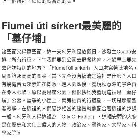
上一個禮拜，細細的欣賞她的美。
Fiumei úti sírkert最美麗的
「墓仔埔」
諸聖節又稱萬聖節，這一天匈牙利是放假日，
沙發
主Csada安
排了所有行程，下午我們要到公園去野餐烤肉，不過早上要先
去拜訪特別的地方？「Fiumei úti sírkert」入口處寫著此地名，
周圍築起高高的圍牆，當下完全沒有搞清楚這裡是什麼？入口
有幾處賣著淡素鮮花攤販，進入園區後，發現秋意濃的景色實
在令人心醉，原以為是座公園，但很快地我發現這裡是「墓仔
埔」公墓。幽靜的小徑上，兩旁枯黃的行道樹，一切是那麼聖
潔寂靜，在這裡的人們腳步相當的緩慢就像配合著這裡的步調
一般。匈牙利人稱這裡為「City Of Father」，這裡安葬的大多
是在歷史和文化上偉大的人物：政治家、藝術家、文學家、科
學家等。