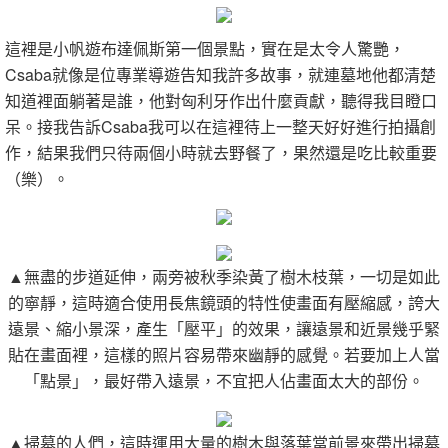
這裡是小帆遊布達佩斯第一個景點，實在是太令人驚艷，
Csaba就像是位專業導遊告知我許多故事，就連墓地他都清楚
知道裡面躺著是誰，他對匈利牙作出什麼貢獻，聽得我目瞪口
呆。接我告訴Csaba我可以在這裡待上一整天好好進行拍攝創
作，結果我們只待兩個小時就去野餐了，果然還是吃比較重要
（樂）。
▲無盡的步道延伸，兩旁被秋季染黃了樹木枝葉，一切是如此
的寧靜，這時適合使用長焦鏡頭的特性使畫面有壓縮感，誇大
遠景、縮小景深，產生「壓平」的效果，讓遠景和近景幾乎緊
貼在畫面裡，這樣的照片容易帶來幽靜的感覺。若要加上人當
「點景」，最好帶入遠景，不宜把人佔畫面太大的部份。
▲掃墓的人們，這時運用大量的樹木與落葉當前景來帶出掃墓