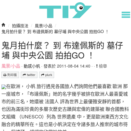
/
拍攝技法
/
風景/小品
/
鬼月拍什麼？ 到 布達佩斯的 墓仔埔 與中央公園 拍拍GO ！
鬼月拍什麼？ 到 布達佩斯的 墓仔
埔 與中央公園 拍拍GO ！
風景/小品
·
動感小帆
· 發表於 2011-08-04 14:40 · ·
檢舉
列印版
twitter
plurk
在歐洲， 小帆 旅行遇見各國旅人們詢問他們最喜歡 歐洲 那
一座城市，「布達佩斯」她的名字幾乎被排在歐洲人最喜愛城
市的前三名，她還被 法國人 評為世界上最優雅安靜的首都，
也因為滿街珍貴的多層次歷史古蹟與宏偉的建築被 聯合國教科
文組織 （UNESCO）列為 世界遺產 中，更是歐洲東西方文化
融合的精華所在。這也是小帆決定在令諸多旅人推崇的城市待