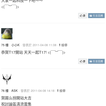
大家一起科技一下吧～～
<(￣︶￣)>
讚
引言回應
75 樓
·
小小K
· 發表於 2011-04-08 11:08 ·
檢舉
恭賀T17開站 天天一起T17! <(￣︶￣)>
讚
引言回應
76 樓
·
ASK
· 發表於 2011-04-08 14:18 ·
檢舉
賀踢么拐開站大吉
祝討論區清流雲集