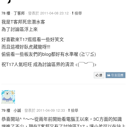
78 樓
·
丁客邦
· 發表於 2011-04-08 23:12 ·
檢舉
我是T客邦死忠潛水客
為了討論區浮上來
好喜歡來T17逛逛看一些好笑文
而且這裡好臥虎藏龍呀!!!
偷偷看一些板友們的blog都好有水準喔 (≧▽≦)
祝T17人氣旺旺 成為討論區界的清流 <(￣︶￣)>
讚
引言回應
79 樓
·
小誠
· 發表於 2011-04-09 12:33 ·
檢舉
恭喜開站^ ^～～從兩年前開始看電腦王以來，3C方面的知識
增進了不少，現在T客邦又有了討論區T17，讓小弟可以在站上