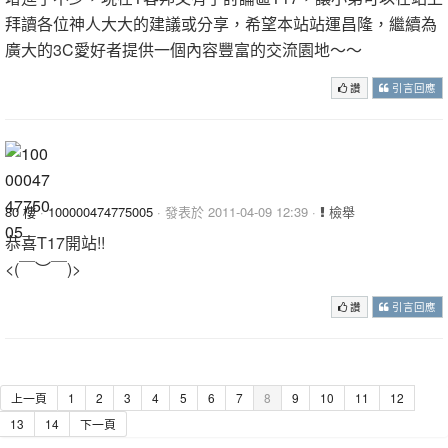
拜讀各位神人大大的建議或分享，希望本站站運昌隆，繼續為
廣大的3C愛好者提供一個內容豐富的交流園地～～
讚
引言回應
80 樓
·
100000474775005
· 發表於 2011-04-09 12:39 ·
檢舉
恭喜T17開站!!
<(￣︶￣)>
讚
引言回應
上一頁
1
2
3
4
5
6
7
8
9
10
11
12
13
14
下一頁