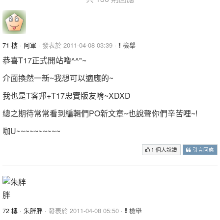
71 樓
·
阿軍
· 發表於 2011-04-08 03:39 ·
檢舉
恭喜T17正式開站嚕^^"~
介面換然一新~我想可以適應的~
我也是T客邦+T17忠實版友唷~XDXD
總之期待常常看到編輯們PO新文章~也說聲你們辛苦哩~!
咖U~~~~~~~~~~
1 個人說讚
引言回應
72 樓
·
朱胖胖
· 發表於 2011-04-08 05:50 ·
檢舉