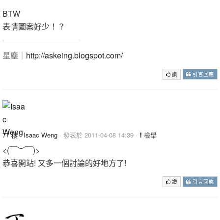
BTW
表情圖案好少！？
星塵｜
http://askeing.blogspot.com/
讚
引言回應
77 樓
·
Isaac Weng
· 發表於 2011-04-08 14:39 ·
檢舉
<(￣︶￣)>
恭喜開站! 又多一個討論的好地方了!
讚
引言回應