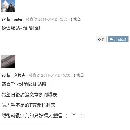
97 樓
·
anter
· 發表於 2011-04-12 13:53 ·
檢舉
優質網站~讚!讚!讚!
讚
引言回應
98 樓
·
利拉克
· 發表於 2011-04-12 15:30 ·
檢舉
恭喜T17討論區開站囉！
希望日後討論文章多到爆表
讓人手不足的T客邦忙翻天
然後就很無奈的只好擴大營運 <(￣︶￣)>