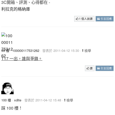
3C開箱、評測、心得都在 -
利拉克的格納庫
1 個人說讚
引言回應
99 樓
·
100000117531262
· 發表於 2011-04-12 15:30 ·
檢舉
T17 一出，誰與爭鋒。
讚
引言回應
100 樓
·
xdite
· 發表於 2011-04-12 15:48 ·
檢舉
踩 100 樓！