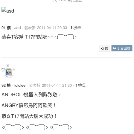
91 樓
·
asd
· 發表於 2011-04-11 20:33 ·
檢舉
恭喜T客幫 T17開站喔~~ <(￣︶￣)>
讚
引言回應
92 樓
·
lololee
· 發表於 2011-04-11 21:30 ·
檢舉
ANDROID機器人列隊致敬，
ANGRY憤怒鳥阿阿歡笑！
恭喜T17開站大慶大成功！
<(￣︶￣)> <(￣︶￣)> <(￣︶￣)>