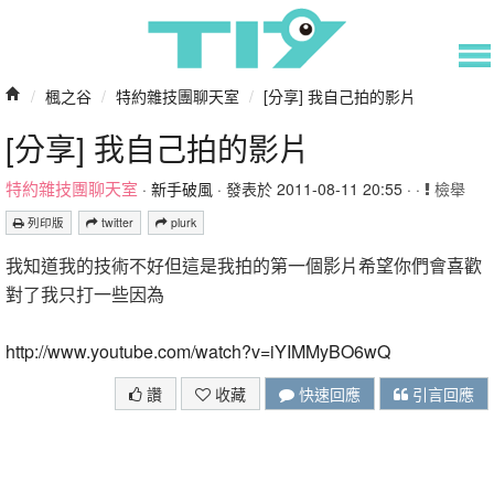
/
楓之谷
/
特約雜技團聊天室
/
[分享] 我自己拍的影片
[分享] 我自己拍的影片
特約雜技團聊天室
·
新手破風
· 發表於 2011-08-11 20:55 · ·
檢舉
列印版
twitter
plurk
我知道我的技術不好但這是我拍的第一個影片希望你們會喜歡
對了我只打一些因為
可惡的精靈老爹好難打=v=
http://www.youtube.com/watch?v=iYIMMyBO6wQ
讚
收藏
快速回應
引言回應