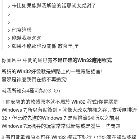
> 卡比如果能幫我解答的話那就太感謝了
>
>
> 他寫這樣
> 能幫我嗎@@
> 如果不能那也沒關係 放棄〒ˍ〒
你圖片中!中間的尾巴有
不是正確的Win32應用程式
所謂的
Win32
好像就是網路上的一種電腦語言!
實際是神麼我們在這不再追究!
就我所知有4種可能!(⊙ˍ⊙)
1.你安裝的的軟體原本就不屬於 Win32 程式(你電腦是
Windows 7)所以有點衝到。就像大改以前楓之谷只支援匯排流
32，但比較先進的Windows 7!是匯排流64!所以之前用
Windows 7玩楓谷的玩家常常就斷線或是發生一些問題!
2.有可能軟體原本可在 Win32 模式下執行，但你家在複製或複