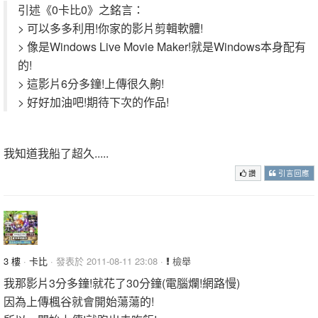
引述《0卡比0》之銘言：
> 可以多多利用!你家的影片剪輯軟體!
> 像是Windows Live Movie Maker!就是Windows本身配有
的!
> 這影片6分多鐘!上傳很久齁!
> 好好加油吧!期待下次的作品!
我知道我船了超久.....
讚
引言回應
3 樓
·
卡比
· 發表於 2011-08-11 23:08 ·
檢舉
我那影片3分多鐘!就花了30分鐘(電腦爛!網路慢)
因為上傳楓谷就會開始蕩蕩的!