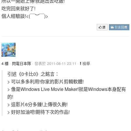
所以一開始上傳!就跑出去吃飯!
吃完回來就好了!
個人經驗談!<(￣︶￣)>
讚
引言回應
4 樓
·
閃電日本隊
· 發表於 2011-08-11 23:11 ·
檢舉
引述《0卡比0》之銘言：
> 可以多多利用!你家的影片剪輯軟體!
> 像是Windows Live Movie Maker!就是Windows本身配有
的!
> 這影片6分多鐘!上傳很久齁!
> 好好加油吧!期待下次的作品!