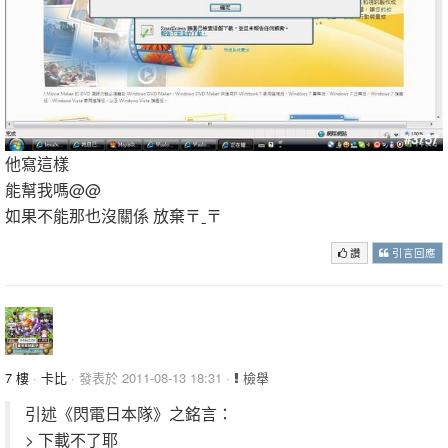
他寫這樣
能幫我嗎@@
如果不能那也沒關係 放棄〒ˍ〒
讚
引言回應
7 樓
·
卡比
· 發表於 2011-08-13 18:31 ·
檢舉
引述《閃電日本隊》之銘言：
> 下載不了耶