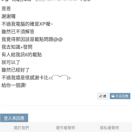
恩恩
謝謝囉
不過我電腦的確是XP喔~
雖然已不須解答
我覺得那因該是載點問題@@
我去知識+發問
有人給我訊6的載點
就可以了
雖然已經好了
不過我還是很感謝卡比<(￣︶￣)>
給你一個讚!
讚
引言回應
登入來回應
關於我們
著作權聲明
隱私權聲明