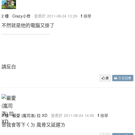
2 樓
·
Crazy小骨
· 發表於 2011-08-24 13:29 ·
檢舉
不然就是他的電腦又掛了
我是一個有品味的帥氣小神偷id:Crazy小骨骨
想幹麻就幹麻
目前在菇菇寶貝喔以一百二十等為目標
請反白
讚
引言回應
3 樓
·
最愛 (嵐司洛) 拉 XD
· 發表於 2011-08-24 14:06 ·
檢舉
恩我會等下ㄑㄉ 風骨又延遲ㄌ