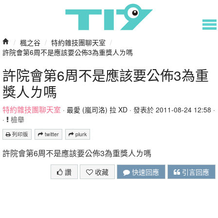
/
楓之谷
/
特約雜技團聊天室
/
許院會第6周不是應該要公佈3為重獎人ㄌ嗎
許院會第6周不是應該要公佈3為重
獎人ㄌ嗎
特約雜技團聊天室
·
最愛 (嵐司洛) 拉 XD
· 發表於 2011-08-24 12:58 ·
·
檢舉
列印版
twitter
plurk
許院會第6周不是應該要公佈3為重獎人ㄌ嗎
讚
收藏
快速回應
引言回應