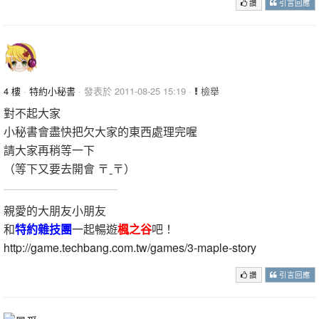
讚
引言回應
4 樓
·
特約小秘書
· 發表於 2011-08-25 15:19 ·
檢舉
對不起大家
小秘書會盡快把欠大家的東西處理完喔
請大家再稍等一下
（等下又要去開會 〒ˍ〒）
親愛的大朋友小朋友
和
特約雜技團
一起暢遊
楓之谷
吧！
http://game.techbang.com.tw/games/3-maple-story
讚
引言回應