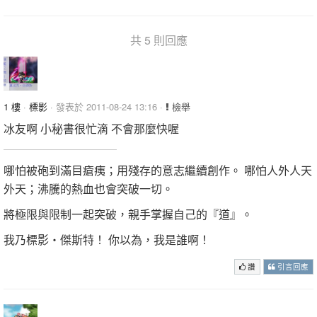
共 5 則回應
1 樓
·
標影
· 發表於 2011-08-24 13:16 ·
檢舉
冰友啊 小秘書很忙滴 不會那麼快喔
哪怕被砲到滿目瘡痍；用殘存的意志繼續創作。 哪怕人外人天
外天；沸騰的熱血也會突破一切。
將極限與限制一起突破，親手掌握自己的『道』。
我乃標影‧傑斯特！ 你以為，我是誰啊！
讚
引言回應