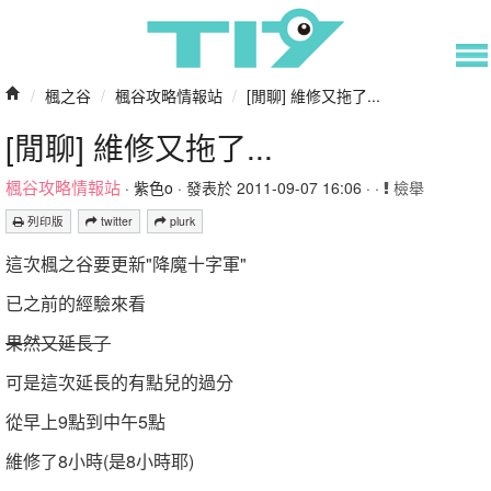
/
楓之谷
/
楓谷攻略情報站
/
[閒聊] 維修又拖了...
[閒聊] 維修又拖了...
楓谷攻略情報站
·
紫色o
· 發表於 2011-09-07 16:06 · ·
檢舉
列印版
twitter
plurk
這次楓之谷要更新"降魔十字軍"
已之前的經驗來看
果然又延長了
可是這次延長的有點兒的過分
從早上9點到中午5點
維修了8小時(是8小時耶)