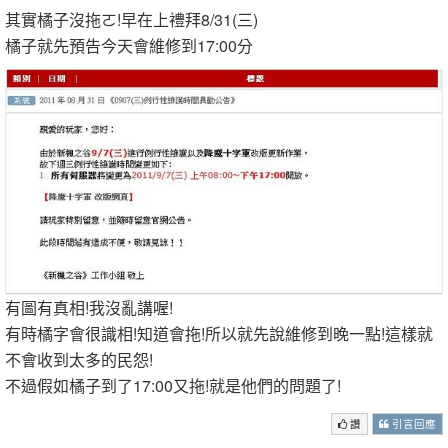
其實橘子沒拖ㄛ!早在上禮拜8/31(三)
橘子就先預告今天會維修到17:00分
有圖有真相!我沒亂講喔!
有時橘字會很識相!知道會拖!所以就先說維修到晚一點!這樣就
不會收到太多的民怨!
不過假如橘子到了17:00又拖!就是他們的問題了!
讚
引言回應