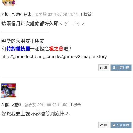
7 樓
·
特約小秘書
· 發表於 2011-09-08 11:44 ·
檢舉
這兩個月每次維修都好久耶 ╮(╯_╰)╭
親愛的大朋友小朋友
和
特約雜技團
一起暢遊
楓之谷
吧！
http://game.techbang.com.tw/games/3-maple-story
讚
引言回應
8 樓
·
z施O
· 發表於 2011-09-08 11:50 ·
檢舉
好險我去上課 不然會等到瘋掉-3-
讚
引言回應