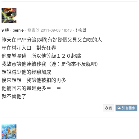
9 樓
·
bernie
· 發表於 2011-09-08 18:43 ·
檢舉
昨天在PVP分流(3頻)有好幾個又見又白吃的人
守在村莊入口 對光狂轟
他開導彈罐 所以他等級１２０起跳
我故意讓他連續秒我（迷：是你來不及躲吧）
想說減少他的經驗加成
後來想想 我讓他被扣的再多
他補回去的還是更多＝ ＝
就不管他了
讚
引言回應