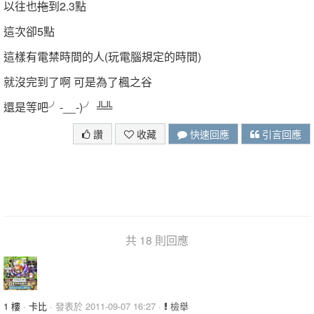
以往也
拖
到2.3點
這次卻5點
這樣有電禁時間的人(玩電腦規定的時間)
就沒完到了啊 可是為了楓之谷
還是等吧╯-__-)╯ ╩╩
讚
收藏
快速回應
引言回應
共 18 則回應
1 樓
·
卡比
· 發表於 2011-09-07 16:27 ·
檢舉