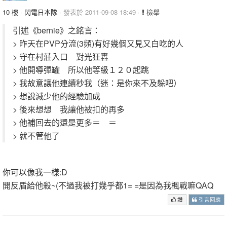
10 樓
·
閃電日本隊
· 發表於 2011-09-08 18:49 ·
檢舉
引述《bernie》之銘言：
> 昨天在PVP分流(3頻)有好幾個又見又白吃的人
> 守在村莊入口 對光狂轟
> 他開導彈罐 所以他等級１２０起跳
> 我故意讓他連續秒我（迷：是你來不及躲吧）
> 想說減少他的經驗加成
> 後來想想 我讓他被扣的再多
> 他補回去的還是更多＝ ＝
> 就不管他了
你可以像我一樣:D
開反盾給他殺~(不過我被打幾乎都1= =是因為我楓戰嘛QAQ
讚
引言回應