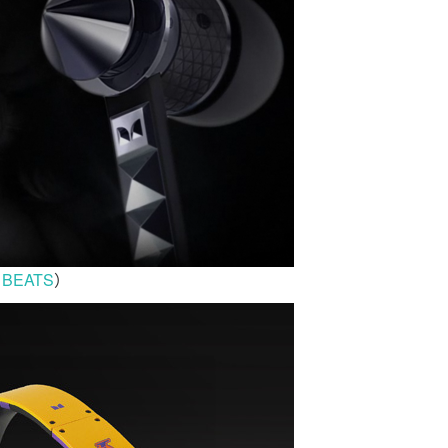
：
BEATS
）