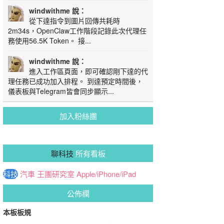
windwithme 說：
從下達指令到圖片回傳共耗時
2m34s，OpenClaw工作階段記錄此次代理任
務使用56.5K Token。 接...
windwithme 說：
進入工作區頁面，即可確認剛下達的代
理任務已成功加入排程。 到達預定時間後，
儀表板與Telegram皆會同步顯示...
加入粉絲團
聊科技
所有看板
科技
汽車
王團研究室
Apple/iPhone/iPad
公佈欄
本板板規