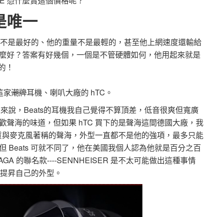
ion XE 憑什麼賣這個價格呢？
是唯一
設備不是最好的、他的重量不是最輕的，甚至他上網速度還輸給
賣得那麼好？答案有好幾個，一個是不管硬體如何，他用起來就是
的！
 這家
潮牌
耳機、喇叭大廠的 hTC。
粉絲來說，Beats的耳機我自己覺得不算頂差，低音很爽但寬廣
聲海的味道，但如果 hTC 買下的是聲海這間德國大廠，我
音質與麥克風著稱的聲海，外型一直都不是他的強項，最多只能
 Beats 可就不同了，他在美國我個人認為他就是百分之百
A 的聯名款----SENNHEISER 是不太可能做出這種事情
想要提昇自己的外型。