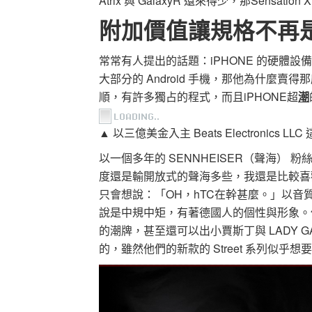
Atrix 與 GalaxyR 還來得少，那Sensat
附加價值讓規格不再
常常有人提出的話題：iPHONE 的硬體
大部分的 Android 手機，那他為什麼
順，有許多獨占的程式，而且iPHONE超
潮
▲ 以三億美金入主 Beats Electronics LLC
以一個多年的 SENNHEISER（聲海） 
度還是輸開放式的聲海多些，我還是比較喜歡
只會想說：「OH，hTC在幹甚麼。」以
說是中規中矩，有著德國人的個性與形象。但
的潮牌，甚至還可以出小賈斯丁與 LADY GAG
的，雖然他們的新款的 Street 系列似乎