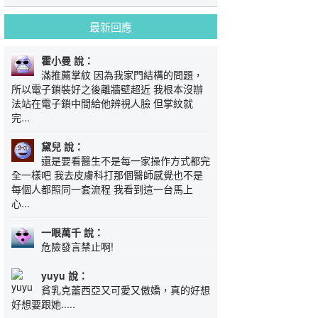
最新回應
霍小曼 說：
滿推薦掌紋 因為我家門結構的問題，
所以電子鎖裝好之後離牆壁超近 我根本沒辦
法站在電子鎖中間給他辨視人臉 但掌紋就
完...
黛兒 說：
還是要看醫生不是每一家操作方式都完
全一樣吧 我去皮膚科打那個醫師感覺也不是
每個人都照同一套流程 我看到這一台馬上
心...
一眼萬千 說：
危險發言禁止啊!
yuyu 說：
貧乳克蕾西亞又可愛又傲嬌，真的好想
好想要跟她.....