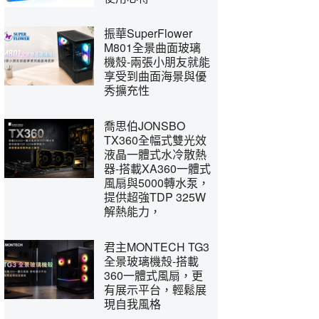
振華SuperFlower
M801全景曲面玻璃
機殼-兩張小朋友就能
享受到曲面海景與優
秀擴充性
喬思伯JONSBO
TX360全幅式雙光效
液晶一體式水冷散熱
器-搭載XA360一體式
風扇與5000轉水泵，
提供超強TDP 325W
解熱能力，
君主MONTECH TG3
全景玻璃機殼-搭載
360一體式風扇，更
有展示平台，輕鬆展
現自我風格