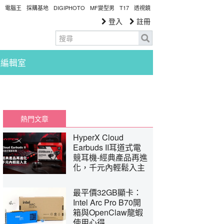
電腦王
採購基地
DIGIPHOTO
MF變型男
T17
透視鏡
登入
註冊
編輯室
熱門文章
HyperX Cloud
Earbuds II耳道式電
競耳機-經典產品再進
化，千元內輕鬆入主
最平價32GB顯卡：
Intel Arc Pro B70開
箱與OpenClaw龍蝦
使用心得