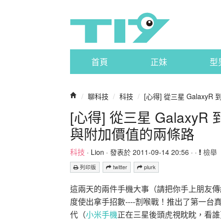
首頁
正妹
型
/
聊科技
/
科技
/
[心得] 從三星 GalaxyR 到 h
[心得] 從三星 GalaxyR 到
與附加價值的兩條路
科技
·
Lion
· 發表於 2011-09-14 20:56 · ·
檢舉
列印版
twitter
plurk
這兩天的兩件手機大事（請把你手上朋友傳給你
度使出拿手招數----割喉戰！推出了第一
代（
小米手機
正在三星後頭虎視眈眈，看誰