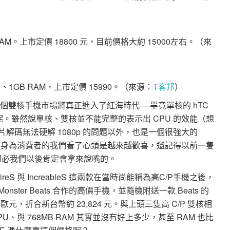
、1GB RAM。上市定價 18800 元，目前價格大約 15000左右。（來
z CPU、1GB RAM，上市定價 15990。（來源：
T客邦
）
雙核手機市場將真正進入了紅海時代----畢竟單核的 hTC
5000上下呢。雖然說單核、雙核並不能完整的表示出 CPU 的效能（想
2 除去影片解碼無法硬解 1080p 的問題以外，也是一個很強大的
讓身為消費者的我們看了心頭是越來越歡喜，還記得以前一隻
？想必我們以後肯定會拿來說嘴的。
reS 與 IncreableS 這兩款在當時尚能稱為高C/P手機之後，
Monster Beats 合作的高價手機，並隨機附送一款 Beats 的
元，折合新台幣約 23,824 元。與上頭三隻高 C/P 雙核相
GHz CPU、與 768MB RAM 其實並沒有好上多少，甚至 RAM 也比