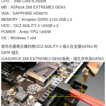
CPU ：Intel Core i5 2500K
MB：ASRock Z68 EXTREME3 GEN3
VGA：SAPPHIRE HD6670
MEMORY：Kingston DDR3 2133 2GB x 2
HDD：OCZ AGILITY 3 120GB x 2
POWER：Antec TPQ 1200W
OS：Windows 7 x64
首先先要將正確的將OCZ AGILITY 3 插入在支援SATA3 的
SATA 插孔
以ASORCK Z68 EXTREME3 GEN3為例，插孔灰色為SATA3