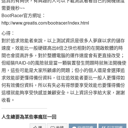
這真的有夠快，有興趣的人可以下載測試看看自己的開機速度
需要幾秒~~
BootRacer官方網址：
http://www.greatis.com/bootracer/index.html
心得：
對於追求效能者來說，以上測試資訊是很多人夢寐以求的儲存
速度，效能比一般硬碟高出8倍之快也相對的在開啟軟體的時
間也會提高許多，對於整體電腦的運作速度會有更直接改受；
但組裝RAID-0的風險就是當一顆裝置發生問題時就無法開機使
用，這些可能是大家所顧慮的問題；但小的個人還是會選擇追
求效能卻更懂得備份資料，往往追效能者要比一般人更懂得如
何有效備份資料，所以有失必有得想要享受效能也要懂得備份
這樣就能夠享受快感並兼顧安全。以上資訊分享給大家，謝謝
收看。
人生總要為某些事瘋狂一回
讚
收藏
快速回應
引言回應