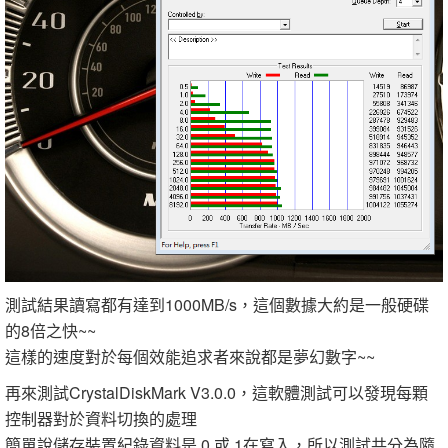
測試結果讀寫都有達到1000MB/s，這個數據大約是一般硬碟
的8倍之快~~
這樣的速度對於每個效能追求者來說都是夢幻數字~~
再來測試CrystalDiskMark V3.0.0，這軟體測試可以發現每顆
控制器對於資料切換的處理
簡單說儲存裝置紀錄資料是 0 或 1在寫入，所以測試共分為隨