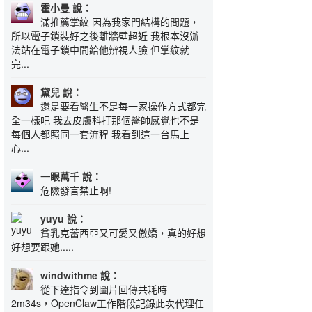
霍小曼 說：
滿推薦掌紋 因為我家門結構的問題，
所以電子鎖裝好之後離牆壁超近 我根本沒辦
法站在電子鎖中間給他辨視人臉 但掌紋就
完...
黛兒 說：
還是要看醫生不是每一家操作方式都完
全一樣吧 我去皮膚科打那個醫師感覺也不是
每個人都照同一套流程 我看到這一台馬上
心...
一眼萬千 說：
危險發言禁止啊!
yuyu 說：
貧乳克蕾西亞又可愛又傲嬌，真的好想
好想要跟她.....
windwithme 說：
從下達指令到圖片回傳共耗時
2m34s，OpenClaw工作階段記錄此次代理任