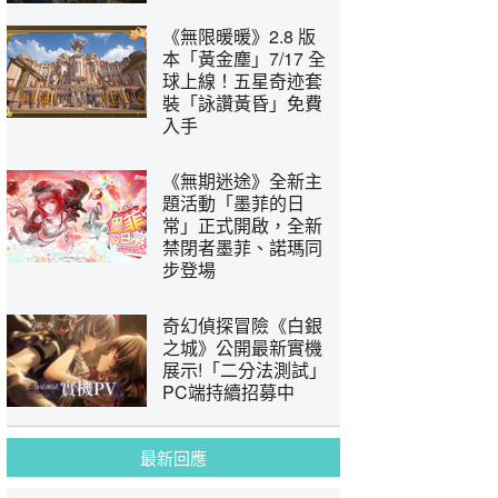
《無限暖暖》2.8 版
本「黃金塵」7/17 全
球上線！五星奇迹套
裝「詠讚黃昏」免費
入手
《無期迷途》全新主
題活動「墨菲的日
常」正式開啟，全新
禁閉者墨菲、諾瑪同
步登場
奇幻偵探冒險《白銀
之城》公開最新實機
展示!「二分法測試」
PC端持續招募中
最新回應