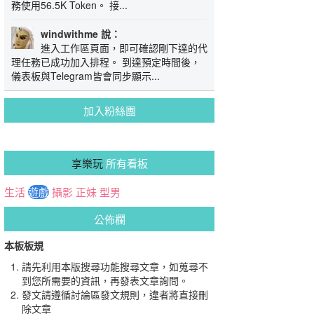
務使用56.5K Token。 接...
windwithme 說：
進入工作區頁面，即可確認剛下達的代
理任務已成功加入排程。 到達預定時間後，
儀表板與Telegram皆會同步顯示...
加入粉絲團
享樂玩
所有看板
生活
遊戲
攝影
正妹
型男
公佈欄
本板板規
請先利用本版搜尋功能搜尋文章，如蒐尋不
到您所需要的資訊，再發表文章詢問。
發文請遵循討論區發文規則，違者將直接刪
除文章