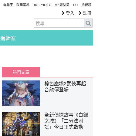
電腦王
採購基地
DIGIPHOTO
MF變型男
T17
透視鏡
登入
註冊
編輯室
熱門文章
棕色塵埃2武俠再起
合龍傳登場
全新偵探故事《白銀
之城》「二分法測
試」今日正式啟動