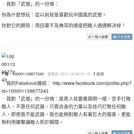
．我對「武僧」的一份情：
你為什麼想玩：從以前就是喜歡玩中國風的武僧。
你對它的期待：用迅雷不及掩耳的速度把敵人通通解決掉！
1 個人說讚
引言回應
7 樓
·
100001139677243
· 發表於 2011-10-04 21:15 ·
檢舉
．我的Fabebook連結：
http://www.facebook.com/profile.php?
id=100001139677243
．我對「武僧」的一份情：是男人就要像葉問一樣，空手打敗
敵人，不靠任何武器，只靠自身的力量以及技巧打敗任何敵
人，即使我不能武器，我也能夠對敵人有著巨大的傷害，更能
夠利用連擊讓敵人死於瞬間。
1 個人說讚
引言回應