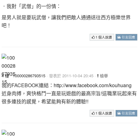
．我對「武僧」的一份情：
是男人就是要玩武僧，讓我們把敵人通通送往西方極樂世界
吧！
1 個人說讚
引言回應
4 樓
·
100000286793515
· 發表於 2011-10-04 20:45 ·
檢舉
我的FACEBOOK連結：
http://www.facebook.com/kouhuang
近身肉搏，爽快格鬥一直是玩遊戲的最高宗旨!這職業玩起來有
很多連技的感覺，希望能夠有新的體驗!!
1 個人說讚
引言回應