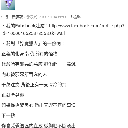
9 樓
·
達鋼號
· 發表於 2011-10-04 22:22 ·
檢舉
．我的Fabebook連結：http://www.facebook.com/profile.php?
id=100001652587235&sk=wall
．我對「狩魔獵人」的一份情：
正義的化身 討伐所有的怪物
獵殺所有邪惡的惡魔 把他們一一殲滅
內心被邪惡所吞噬的人
千萬注意 背後正有一支冷冷的箭
正對準著你 !
如果你違背良心 做出天理不容的事情
下一秒
你會感覺溫溫的血液 從胸膛不斷湧出