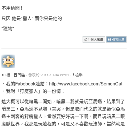
不用納悶 !
只因 他是"獵人" 而你只是他的
"獵物"
1 個人說讚
引言回應
10 樓
·
西門貓
· 發表於 2011-10-04 22:31 ·
檢舉
．我的Fabebook連結：http://www.facebook.com/SemonCat
．我對「狩魔獵人」的一份情：
這大概可以從暗黑二開始，暗黑二我就是玩亞馬遜，結果到了
暗黑三，亞馬遜不見啦（哭哭，但是取而代之的就是類似亞馬
遜＋刺客的狩魔獵人，當然要好好玩一下啊，而且玩暗黑二跟
魔獸世界，我都是玩遠程的，可是又不喜歡玩法師，當然就是