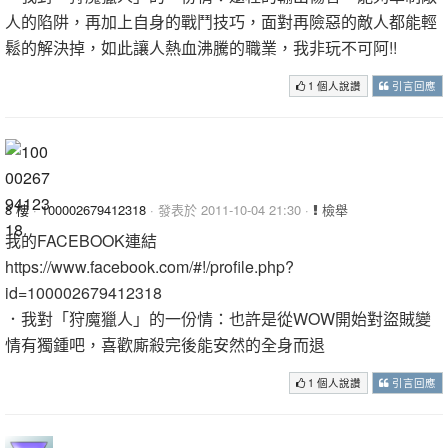
人的陷阱，再加上自身的戰鬥技巧，面對再險惡的敵人都能輕
鬆的解決掉，如此讓人熱血沸騰的職業，我非玩不可阿!!
1 個人說讚
引言回應
8 樓
·
100002679412318
· 發表於 2011-10-04 21:30 ·
檢舉
我的FACEBOOK連結
https://www.facebook.com/#!/profile.php?
id=100002679412318
．我對「狩魔獵人」的一份情：也許是從WOW開始對盜賊變
情有獨鍾吧，喜歡廝殺完後能安然的全身而退
1 個人說讚
引言回應