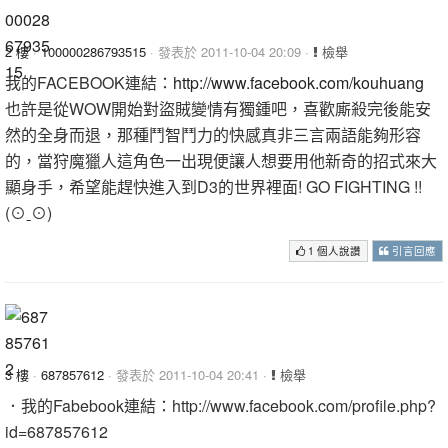
2 樓
·
100000286793515
· 發表於 2011-10-04 20:09 ·
檢舉
我的FACEBOOK連結：
http://www.facebook.com/kouhuang
也許是從WOW開始對盜賊變情有獨鍾吧，喜歡廝殺完後能安
然的全身而退，那種鬥智鬥力的快感真非三言兩語能夠形容
的，當狩魔獵人這角色一出現便讓人想要用他新奇的招式來大
顯身手，希望能趕快進入到D3的世界裡面! GO FIGHTING !!
(⊙ˍ⊙)
1 個人說讚
引言回應
3 樓
·
687857612
· 發表於 2011-10-04 20:41 ·
檢舉
．我的Fabebook連結：http://www.facebook.com/profile.php?
id=687857612