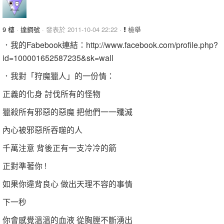
9 樓
·
達鋼號
· 發表於 2011-10-04 22:22 ·
檢舉
．我的Fabebook連結：http://www.facebook.com/profile.php?
id=100001652587235&sk=wall
．我對「狩魔獵人」的一份情：
正義的化身 討伐所有的怪物
獵殺所有邪惡的惡魔 把他們一一殲滅
內心被邪惡所吞噬的人
千萬注意 背後正有一支冷冷的箭
正對準著你 !
如果你違背良心 做出天理不容的事情
下一秒
你會感覺溫溫的血液 從胸膛不斷湧出