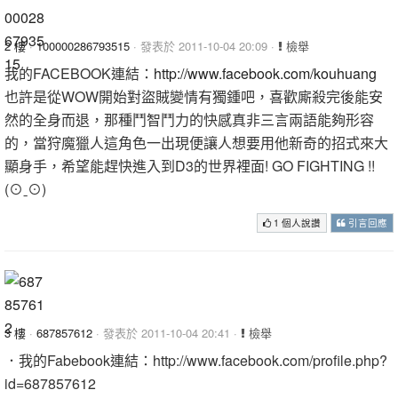
2 樓
·
100000286793515
· 發表於 2011-10-04 20:09 ·
檢舉
我的FACEBOOK連結：
http://www.facebook.com/kouhuang
也許是從WOW開始對盜賊變情有獨鍾吧，喜歡廝殺完後能安
然的全身而退，那種鬥智鬥力的快感真非三言兩語能夠形容
的，當狩魔獵人這角色一出現便讓人想要用他新奇的招式來大
顯身手，希望能趕快進入到D3的世界裡面! GO FIGHTING !!
(⊙ˍ⊙)
1 個人說讚
引言回應
3 樓
·
687857612
· 發表於 2011-10-04 20:41 ·
檢舉
．我的Fabebook連結：http://www.facebook.com/profile.php?
id=687857612