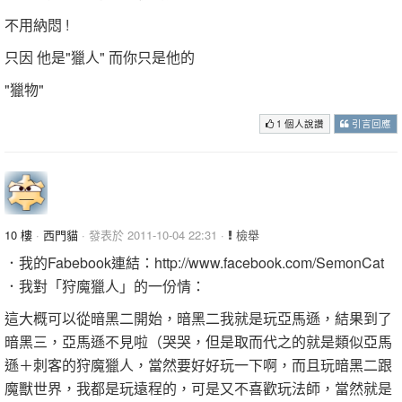
不用納悶 !
只因 他是"獵人" 而你只是他的
"獵物"
1 個人說讚
引言回應
10 樓
·
西門貓
· 發表於 2011-10-04 22:31 ·
檢舉
．我的Fabebook連結：http://www.facebook.com/SemonCat
．我對「狩魔獵人」的一份情：
這大概可以從暗黑二開始，暗黑二我就是玩亞馬遜，結果到了
暗黑三，亞馬遜不見啦（哭哭，但是取而代之的就是類似亞馬
遜＋刺客的狩魔獵人，當然要好好玩一下啊，而且玩暗黑二跟
魔獸世界，我都是玩遠程的，可是又不喜歡玩法師，當然就是