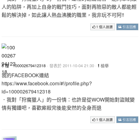
人的陷阱，再加上自身的戰鬥技巧，面對再險惡的敵人都能輕
鬆的解決掉，如此讓人熱血沸騰的職業，我非玩不可阿!!
1 個人說讚
引言回應
8 樓
·
100002679412318
· 發表於 2011-10-04 21:30 ·
檢舉
我的FACEBOOK連結
https://www.facebook.com/#!/profile.php?
id=100002679412318
．我對「狩魔獵人」的一份情：也許是從WOW開始對盜賊變
情有獨鍾吧，喜歡廝殺完後能安然的全身而退
1 個人說讚
引言回應