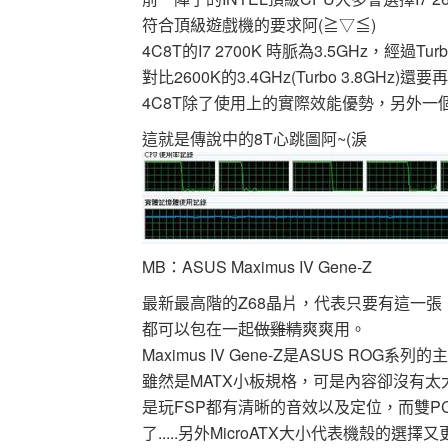
符合頂級遊戲機的要求阿(≧▽≦)
4C8T的I7 2700K 時脈為3.5GHz，經過Tu
對比2600K的3.4GHz(Turbo 3.8GHz)還
4C8T除了使用上的實際效能優勢，另外一個
這就是傳說中的8T心跳圖阿~(淚
MB：ASUS Maximus IV Gene-Z
最新最高階的Z68晶片，代表只要有這一張，
都可以包在一起
做雞精
爽爽用。
Maximus IV Gene-Z是ASUS R
雖然是MATX小板規格，可是內容卻沒有太大的縮
是玩FSP都有清晰的音效以及定位，而雙PC
了.....另外MicroATX大小代表機殼