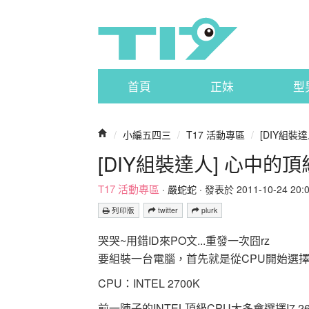
首頁
正妹
型
/
小編五四三
/
T17 活動專區
/
[DIY組裝
[DIY組裝達人] 心中的
T17 活動專區
·
嚴蛇蛇
· 發表於 2011-10-24 20:06
列印版
twitter
plurk
哭哭~用錯ID來PO文...重發一次囧rz
要組裝一台電腦，首先就是從CPU開始選擇
CPU：INTEL 2700K
前一陣子的INTEL頂級CPU大多會選擇I7