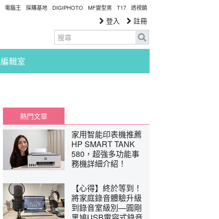
電腦王
採購基地
DIGIPHOTO
MF變型男
T17
透視鏡
登入
註冊
編輯室
熱門文章
家用智能印表機推薦
HP SMART TANK
580，超強多功能事
務機詳細介紹！
【心得】終於等到！
將家庭錄音體驗升級
到錄音室級別—圓剛
黑鳩USB電容式錄音