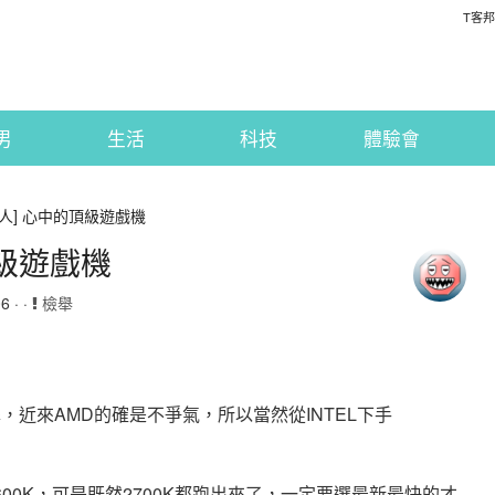
T客邦
男
生活
科技
體驗會
達人] 心中的頂級遊戲機
頂級遊戲機
 · ·
檢舉
，近來AMD的確是不爭氣，所以當然從INTEL下手
 2600K，可是既然2700K都跑出來了，一定要選最新最快的才