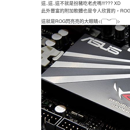
這..這..這不就是扮豬吃老虎嗎!!!??? XD
此外豐富的附加軟體也是令人欣賞的，ROG
這就是ROG閃亮亮的大眼睛<(￣︶￣)>