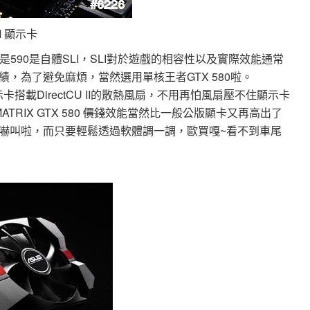
UM 顯示卡
可是590是自體SLI，SLI對於遊戲的相容性以及實際效能通常
，為了避免麻煩，當然選用單核王者GTX 580啦。
UM 顯示卡搭載DirectCU II的散熱風扇，不用再怕風扇壓不住顯示卡
IX GTX 580
價錢
效能當然比一般公版顯卡又再高出了
嚇叫啦，而只要輕鬆透過軟體調一調，歐買嘎~看不到車尾