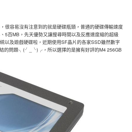
外，很容易沒有注意到的就是硬碟瓶頸，普通的硬碟傳輸速度
4、5百MB，先天優勢又讓搜尋時間以及反應速度縮的超級
統以及遊戲硬碟啦，近期使用SF晶片的各家SSD雖然數字
問題╮(╯_╰)╭，所以選擇的是擁有好評的M4 256GB