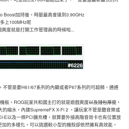
rbo Boost加持後，時脈最高會達到3.90GHz
要再多上100MHz呢
爽度就是打開工作管理員的時候啦...
不管是要H61/67系列的內顯或者P67系列的可超頻，通通
OG系列的主機板，ROG玩家共和國主打的就是遊戲爽度
以及錢包厚度
，
水，內建SupremeFX X-Fi 2 ，讓玩家不管是聽音樂或
I-E以及一條PCI擴充槽，就算要外接高階音效卡也有位置放
的選擇又更加的多樣化，可以挑選較小型的機殼卻依然擁有高效能，