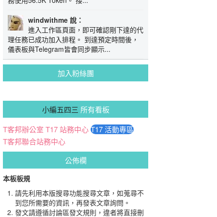
務使用56.5K Token。 接...
windwithme 說：
進入工作區頁面，即可確認剛下達的代
理任務已成功加入排程。 到達預定時間後，
儀表板與Telegram皆會同步顯示...
加入粉絲團
小編五四三
所有看板
T客邦辦公室
T17 站務中心
T17 活動專區
T客邦聯合站務中心
公佈欄
本板板規
請先利用本版搜尋功能搜尋文章，如蒐尋不
到您所需要的資訊，再發表文章詢問。
發文請遵循討論區發文規則，違者將直接刪