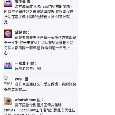
霍小曼 說：
滿推薦掌紋 因為我家門結構的問題，
所以電子鎖裝好之後離牆壁超近 我根本沒辦
法站在電子鎖中間給他辨視人臉 但掌紋就
完...
黛兒 說：
還是要看醫生不是每一家操作方式都完
全一樣吧 我去皮膚科打那個醫師感覺也不是
每個人都照同一套流程 我看到這一台馬上
心...
一眼萬千 說：
危險發言禁止啊!
yuyu 說：
貧乳克蕾西亞又可愛又傲嬌，真的好想
好想要跟她.....
windwithme 說：
從下達指令到圖片回傳共耗時
2m34s，OpenClaw工作階段記錄此次代理任