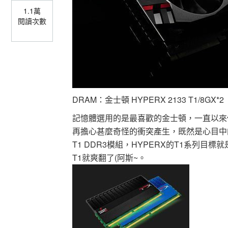
1.1萬
閱讀次數
DRAM：金士頓 HYPERX 2133 T1/8GX*2
記憶體選用的是最喜歡的金士頓，一直以來
再擔心甚麼奇怪的衝突產生，既然是心目中的
T1 DDR3模組，HYPERX的T1系列目
T1就爽翻了(阿斯~。