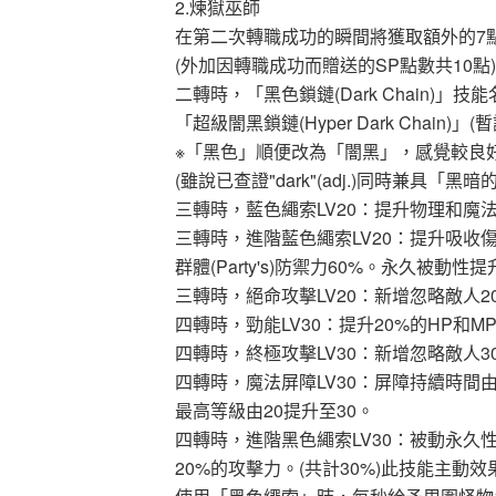
2.煉獄巫師
在第二次轉職成功的瞬間將獲取額外的7點
(外加因轉職成功而贈送的SP點數共10點)
二轉時，「黑色鎖鏈(Dark Chain)」技
「超級闇黑鎖鏈(Hyper Dark Chain)」(暫
※「黑色」順便改為「闇黑」，感覺較良
(雖說已查證"dark"(adj.)同時兼具「
三轉時，藍色繩索LV20：提升物理和魔法
三轉時，進階藍色繩索LV20：提升吸收傷
群體(Party's)防禦力60%。永久被動
三轉時，絕命攻擊LV20：新增忽略敵人2
四轉時，勁能LV30：提升20%的HP和M
四轉時，終極攻擊LV30：新增忽略敵人3
四轉時，魔法屏障LV30：屏障持續時間由
最高等級由20提升至30。
四轉時，進階黑色繩索LV30：被動永久
20%的攻擊力。(共計30%)此技能主動效