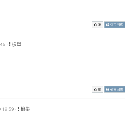
讚
引言回應
45 ·
檢舉
︶￣)>
讚
引言回應
 19:59 ·
檢舉