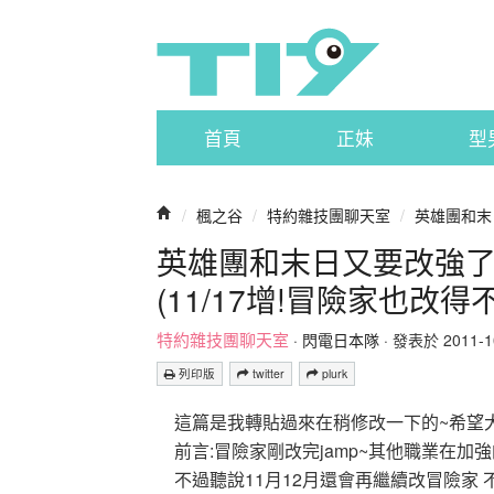
首頁
正妹
型
/
楓之谷
/
特約雜技團聊天室
/
英雄團和末日
英雄團和末日又要改強了!
(11/17增!冒險家也改得
特約雜技團聊天室
·
閃電日本隊
· 發表於 2011-10-
列印版
twitter
plurk
這篇是我轉貼過來在稍修改一下的~希望
前言:冒險家剛改完jamp~其他職業在加
不過聽說11月12月還會再繼續改冒險家 