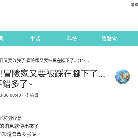
T客邦
男
生活
科技
體驗會
又要改強了!冒險家又要被踩在腳下了...(11/...
冒險家又要被踩在腳下了...
不錯多了~
30 00:43 · ·
檢舉
大家別介意
強的消息就傳出來了
不知道會改多強呢!