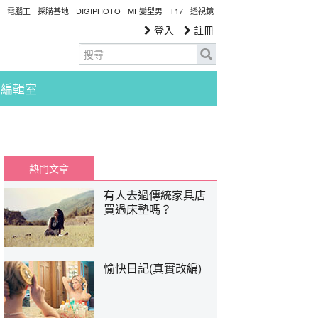
電腦王
採購基地
DIGIPHOTO
MF變型男
T17
透視鏡
登入
註冊
編輯室
熱門文章
有人去過傳統家具店
買過床墊嗎？
愉快日記(真實改編)