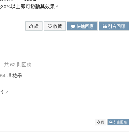
30%以上即可發動其效果。
讚
收藏
快速回應
引言回應
共 62 則回應
54 ·
檢舉
)╭
讚
引言回應