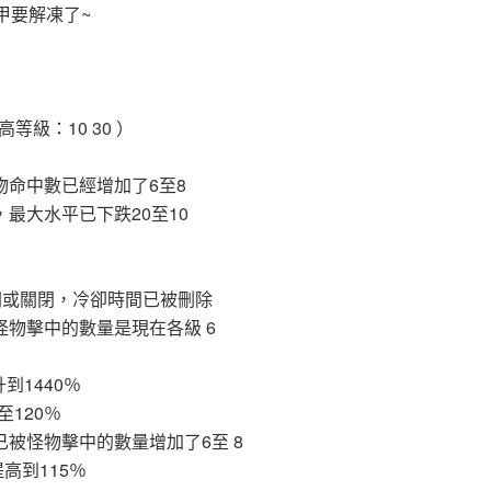
甲要解凍了~
級：10 30 ）
物命中數已經增加了6至8
，最大水平已下跌20至10
開或關閉，冷卻時間已被刪除
怪物擊中的數量是現在各級 6
到1440％
120％
已被怪物擊中的數量增加了6至 8
高到115％