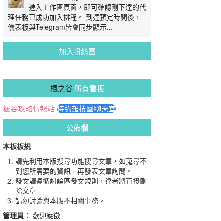
進入工作區頁面，即可確認剛下達的代
理任務已成功加入排程。 到達預定時間後，
儀表板與Telegram皆會同步顯示...
加入粉絲團
楓之谷
所有看板
楓谷攻略情報站
特約雜技團聊天室
公佈欄
本板板規
請先利用本版搜尋功能搜尋文章，如蒐尋不
到您所需要的資訊，再發表文章詢問。
發文請遵循討論區發文規則，違者將直接刪
除文章
請勿討論與本版不相關事務。
管理員：
歡迎應徵