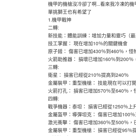
機甲的機槍沒冷卻了啊...看來我冷凍的機
單挑獅王也有希望了
1.機甲戰神
二轉:
新技能：體能訓練：增加力量和靈巧（最高等
技工掌握： 現在增加10％的關鍵機會
原子錘： 傷害已增加430％到460％，怪
火箭助推器： 損壞已增加160％到200％
三轉:
衛星： 損害已經從210％提高到240％
金屬裝甲：重型機槍： 技能現在可以打
火箭打孔： 損害已增加570％至640％，
四轉:
戰爭機器：泰坦： 損害已經從1250％上升
金屬盔甲：導彈坦克： 傷害已增加100％至
激光衝擊： 傷害已增加360％至500％，
金屬裝甲：重型機槍： 損害已經從95％提