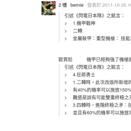
2 樓
·
bernie
· 發表於 2011-10-30 10
引述《閃電日本隊》之銘言：
> 1.機甲戰神
> 二轉:
> 金屬裝甲：重型機槍： 技
歐買尬 機甲已經夠強了機槍還
引述《閃電日本隊》之銘言：
> 4.狂郎勇士
> 1.二轉時，此次改版所新增
> 有40%的機率可以施放150
> 難道是說有可能雙重終極之
> 3.四轉時，進階終極之矛：
> 並且有60%的機率可以施放攻擊