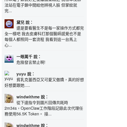
法站在電子鎖中間給他辨視人臉 但掌紋就
完...
黛兒 說：
還是要看醫生不是每一家操作方式都完
全一樣吧 我去皮膚科打那個醫師感覺也不是
每個人都照同一套流程 我看到這一台馬上
心...
一眼萬千 說：
危險發言禁止啊!
yuyu 說：
貧乳克蕾西亞又可愛又傲嬌，真的好想
好想要跟她.....
windwithme 說：
從下達指令到圖片回傳共耗時
2m34s，OpenClaw工作階段記錄此次代理任
務使用56.5K Token。 接...
windwithme 說：