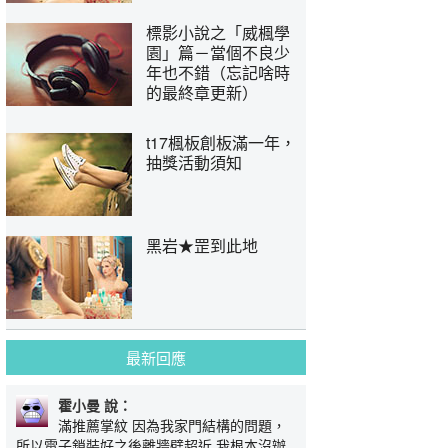
標影小說之「威楓學
園」篇－當個不良少
年也不錯（忘記啥時
的最終章更新）
t17楓板創板滿一年，
抽獎活動須知
黑岩★罡到此地
最新回應
霍小曼 說：
滿推薦掌紋 因為我家門結構的問題，
所以電子鎖裝好之後離牆壁超近 我根本沒辦