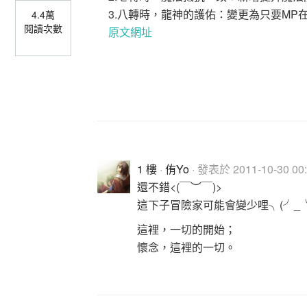
3.八轉時，龍神的護佑：變更為只要MP在
4.4萬
閱讀次數
原文網址
1 樓
·
侑Yo
· 發表於 2011-10-30 00:
還不錯<(￣︶￣)>
這下子冒險家可能會變少哩╮(╯_╰
這裡，一切的開始；
懷念，這裡的一切。