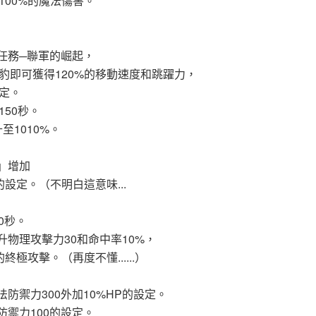
00%的魔法傷害。
任務─聯軍的崛起，
即可獲得120%的移動速度和跳躍力，
定。
150秒。
至1010%。
」增加
設定。（不明白這意味...
0秒。
物理攻擊力30和命中率10%，
極攻擊。（再度不懂......）
防禦力300外加10%HP的設定。
禦力100的設定。