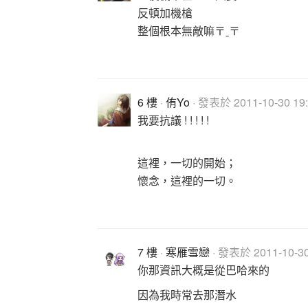
反頓加機槍
整個根本無敵嘛〒ˍ〒
6 樓
·
侑Yo
· 發表於 2011-10-30 19:
我要抗議 ! ! ! ! !
以後一定要升一隻機甲來打PVP<(￣
這裡，一切的開始；
懷念，這裡的一切。
7 樓
·
寒雁雪戀
· 發表於 2011-10-30
你那資訊大概是從巴哈來的
因為我時常去那潛水