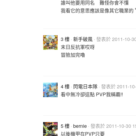
誰叫他要用同名 難怪你會不懂
我看它的意思應該是像其它職業的
3 樓
·
新手破風
· 發表於 2011-10-30
末日反抗軍哎呀
冒險加完嚕
4 樓
·
閃電日本隊
· 發表於 2011-10-3
看中無冷卻這點 PVP我稱霸!!
5 樓
·
bernie
· 發表於 2011-10-30 15
以後機甲在PVP只要