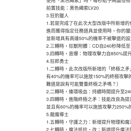
使用「黑色繩索」時，每秒給予周圍怪物1
前置技能：黑色繩索LV20
3.狂豹獵人
1.若是完成了在此次大型改版中所新增的
進而獲得指定任務道具並使用時，你的獵豹
並新增具有高達50%的機率不被擊退的設
2.三轉時，狂獸附體：CD自240秒降低至
3.四轉時，音爆：物理攻擊力自850%提升
4.狂郎勇士
1.二轉時，此次改版所新增的「終極之矛
有40%的機率可以施放150%的終極攻擊的
難道是說有可能雙重終極之矛嗎？）
2.二轉時，連環吸血：持續時間提升至24
3.四轉時，進階終極之矛：技能改良為提升
並且有60%的機率可以施放攻擊力250%的終
5.龍魔導士
1.五轉時，守護之力：新增提升物理和魔法
2.七轉時，魔法抵抗‧改：新增提升魔法防