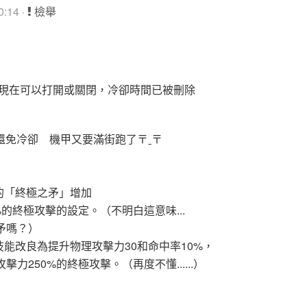
:14 ·
檢舉
能現在可以打開或關閉，冷卻時間已被刪除
免冷卻 機甲又要滿街跑了〒ˍ〒
的「終極之矛」增加
%的終極攻擊的設定。（不明白這意味...
矛嗎？）
技能改良為提升物理攻擊力30和命中率10%，
力250%的終極攻擊。（再度不懂......）