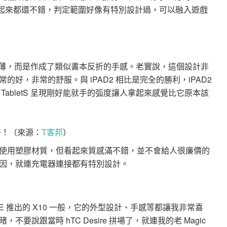
△ 按起來都還不錯，判定範圍好像有特別設計過，可以融入遊戲
求於超薄，而是作成了類似書本反折的手感。老實說，這個設計非
好，非常的舒服。與 iPAD2 相比是完全的勝利，iPAD2
abletS 呈現剛好能就手的弧度讓人拿起來感覺比它原本該
好！（來源：
T客邦
）
使用塑膠材質，但看起來質感滿不錯，並不會給人很廉價的
因，就連充電器連接都有特別設計。
 推出的 X10 一般，它的外型設計、手感等都讓我非常喜
說跟當時 hTC Desire 拼場了，就連我的老 Magic