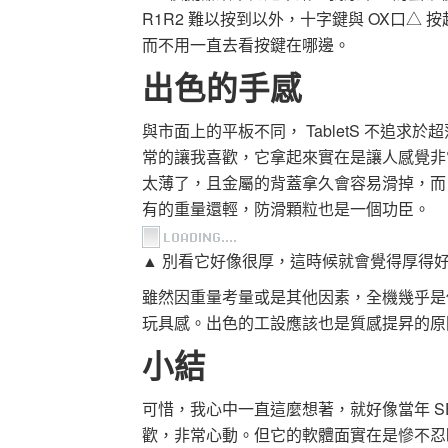
R1R2 難以按到以外，十字鍵與 OX口
而不用一直去看按鍵在哪邊。
出色的手感
與市面上的平板不同， TabletS 不追
常的讓我喜歡，它拿起來實在是讓人感覺非常的
太薄了，且金屬的背蓋拿久會容易滑掉，而 T
有的重量還輕，防滑顆粒也是一個功臣。
▲ 別看它好像很厚，這時候就會覺得厚得
雖然因重量考量或是其他因素，全機幾乎是
玩具感。出色的工設應該也是質感提昇的原
小結
可惜，我心中一直這麼想著，就好像當年 SE
歡，非常心動。但它的軟體面實在是慘不忍睹，不要