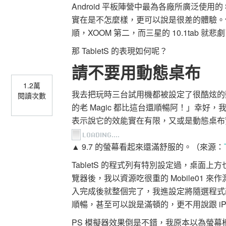
Android 平板陣營中最為各廠所廣泛使用的 S
實在是不怎麼樣，更可以說是很差的體驗。
順，XOOM 第二，而三星的 10.1tab 就悲
那 TabletS 的表現如何呢？
請不要用動態桌布
1.2萬
我去把玩時三台試用機都被設定了很酷炫的
閱讀次數
的老 Magic 都比這台還順暢阿！」幸
表示說它的效能實在有限，又或是動態桌布實在
▲ 9.7 的螢幕看起來還滿舒服的。（來源：
TabletS 的程式列有特別設定過，桌面上
覽器後，我以資源吃很重的 Mobile01 來
入完成後就整個完了，我進設定將隨選程式
順暢，甚至可以說是滿頓的，更不用說跟 iP
PS 模擬器效果倒是不錯，我原本以為螢幕