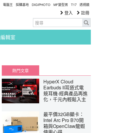
電腦王
採購基地
DIGIPHOTO
MF變型男
T17
透視鏡
登入
註冊
編輯室
熱門文章
HyperX Cloud
Earbuds II耳道式電
競耳機-經典產品再進
化，千元內輕鬆入主
最平價32GB顯卡：
Intel Arc Pro B70開
箱與OpenClaw龍蝦
使用心得