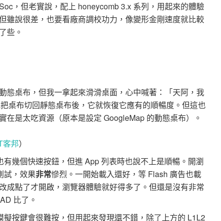
oc，但老實說，配上 honeycomb 3.x 系列，用起來的體驗
但雖說很差，也要看廠商調校功力，像變形金剛速度就比較
劇了些。
動態桌布，但我一拿起來滑滑桌面，心中喊著：「天阿，我
好，我把桌布切回靜態桌布後，它就恢復它應有的順暢度。但這也
是太吃資源（原本是設定 GoogleMap 的動態桌布）。
T客邦
）
方也有幾個快速按鈕，但進 App 列表時也說不上是順暢。開瀏
作測試，效果
非常
慘烈。一開始載入還好，等 Flash 廣告也載
改成點了才開啟，瀏覽器體驗就好得多了。但還是沒有非常
AD 比了。
模擬按鍵會很難按，但用起來發現還不錯，除了上方的 L1L2