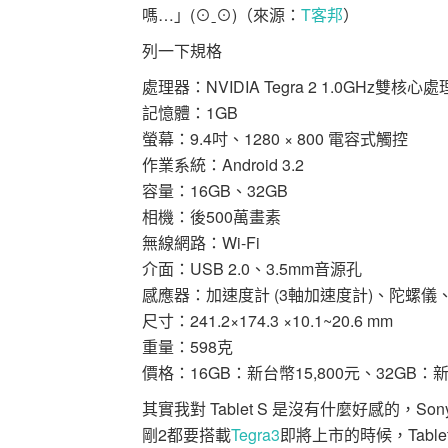
嗎…」(⊙ˍ⊙)（來源：
T客邦
）
列一下規格
處理器：NVIDIA Tegra 2 1.0GHz雙核心
記憶體：1GB
螢幕：9.4吋、1280 × 800 電容式觸控
作業系統：Android 3.2
容量：16GB、32GB
相機：後500萬畫素
無線網路：Wi-Fi
介面：USB 2.0、3.5mm音源孔
感應器：加速度計 (3軸加速度計)、陀螺
尺寸：241.2×174.3 ×10.1~20.6 mm
重量：598克
價格：16GB：新台幣15,800元、32GB：新
其實我對 Tablet S 是沒有什麼好感的
剛2都要搭載
Tegra3
即將上市的時候，Tablet