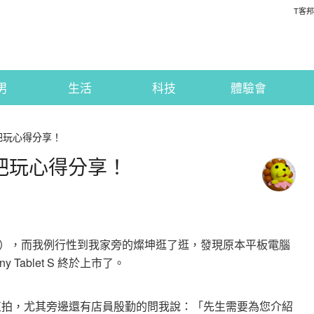
T客邦
男
生活
科技
體驗會
S 小把玩心得分享！
 S 小把玩心得分享！
），而我例行性到我家旁的燦坤逛了逛，發現原本平板電腦
 Tablet S 終於上市了。
直拍，尤其旁邊還有店員殷勤的問我說：「先生需要為您介紹