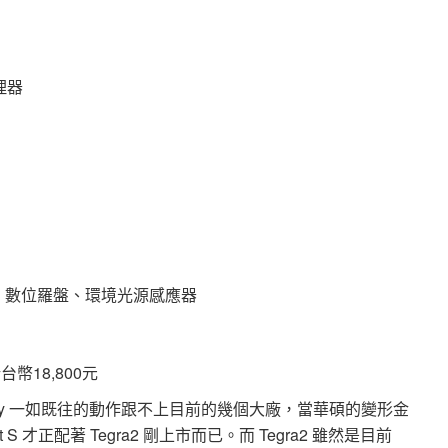
處理器
儀、數位羅盤、環境光源感應器
台幣18,800元
，Sony 一如既往的動作跟不上目前的幾個大廠，當華碩的變形金
 S 才正配著 Tegra2 剛上市而已。而 Tegra2 雖然是目前