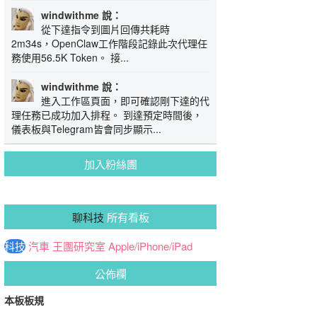
windwithme 說：
從下達指令到圖片回傳共耗時
2m34s，OpenClaw工作階段記錄此次代理任
務使用56.5K Token。 接...
windwithme 說：
進入工作區頁面，即可確認剛下達的代
理任務已成功加入排程。 到達預定時間後，
儀表板與Telegram皆會同步顯示...
加入粉絲團
聊科技
所有看板
科技
汽車
王團研究室
Apple/iPhone/iPad
公佈欄
本板板規