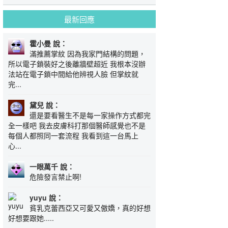
最新回應
霍小曼 說：
滿推薦掌紋 因為我家門結構的問題，
所以電子鎖裝好之後離牆壁超近 我根本沒辦
法站在電子鎖中間給他辨視人臉 但掌紋就
完...
黛兒 說：
還是要看醫生不是每一家操作方式都完
全一樣吧 我去皮膚科打那個醫師感覺也不是
每個人都照同一套流程 我看到這一台馬上
心...
一眼萬千 說：
危險發言禁止啊!
yuyu 說：
貧乳克蕾西亞又可愛又傲嬌，真的好想
好想要跟她.....