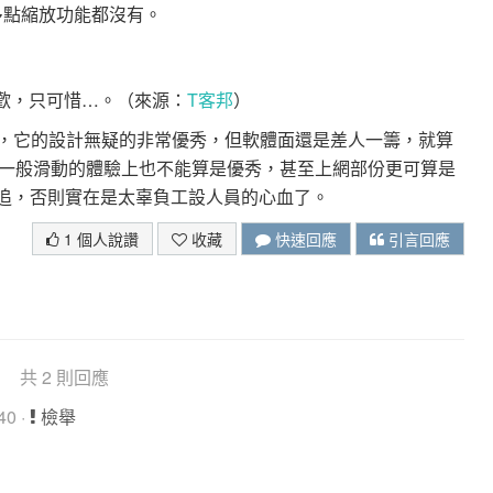
連多點縮放功能都沒有。
非常喜歡，只可惜…。（來源：
T客邦
）
的遺憾，它的設計無疑的非常優秀，但軟體面還是差人一籌，就算
一般滑動的體驗上也不能算是優秀，甚至上網部份更可算是
起直追，否則實在是太辜負工設人員的心血了。
1 個人說讚
收藏
快速回應
引言回應
共 2 則回應
40 ·
檢舉