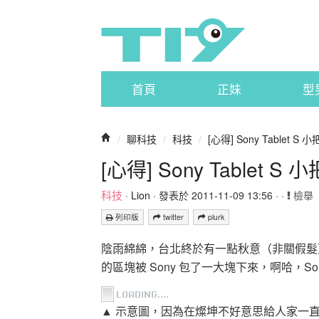
首頁
正妹
型
/
聊科技
/
科技
/
[心得] Sony Tablet 
[心得] Sony Tablet
科技
·
Lion
· 發表於 2011-11-09 13:56 · ·
檢舉
列印版
twitter
plurk
陰雨綿綿，台北終於有一點秋意（非關假髮
的區塊被 Sony 包了一大塊下來，啊哈，Sony
▲ 示意圖，因為在燦坤不好意思給人家一