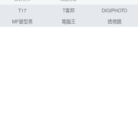
T17
T客邦
DIGIPHOTO
MF變型男
電腦王
透視鏡