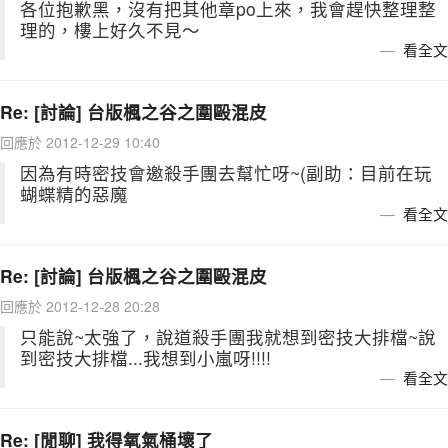
各位抱歉黑，沒有把其他章po上來，我會趕快整理整
理的，樓上好久不見～
看全文
Re: [討論] 台版楓之谷之圍毆混皮
回應於 2012-12-29 10:40
因為有時密技會邀殺手團去幫忙呀~(副助：目前在玩
蝴蝶精的惡魔
看全文
Re: [討論] 台版楓之谷之圍毆混皮
回應於 2012-12-28 20:28
只能說~太強了，說道殺手團我就想到密技大排檔~說
到密技大排檔...我想到小嵐呀!!!!
看全文
Re: [閒聊] 我得氧氣桶壞了