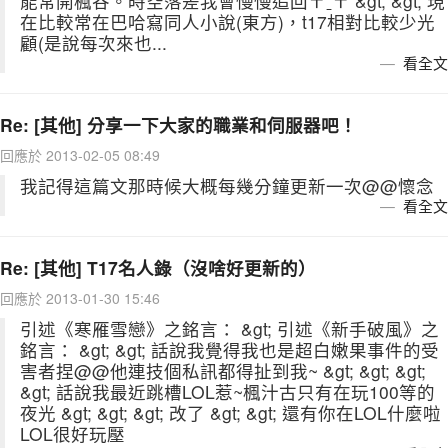
能常開楓谷。時空落差我會慢慢追回〒ˍ〒 &gt; &gt; 現
在比較常在巴哈寫同人小說(東方)，t17相對比較少光
顧(是說每次來也...
看全文
Re: [其他] 分享一下大家的職業和伺服器吧！
回應於 2013-02-05 08:49
我記得這篇文那時候大概每幾分鐘更新一次@@懷念
看全文
Re: [其他] T17名人錄（沒啥好更新的）
回應於 2013-01-30 15:46
引述《寒雁雪戀》之銘言： &gt; 引述《新手破風》之
銘言： &gt; &gt; 話說我覺得我也是超白嫩果事件的受
害者捏@@他連技個私訊都得扯到我~ &gt; &gt; &gt;
&gt; 話說我最近跳槽LOL惹~楓汁古只有在玩100等的
夜光 &gt; &gt; &gt; 改了 &gt; &gt; 還有你在LOL什麼啦
LOL很好玩壓