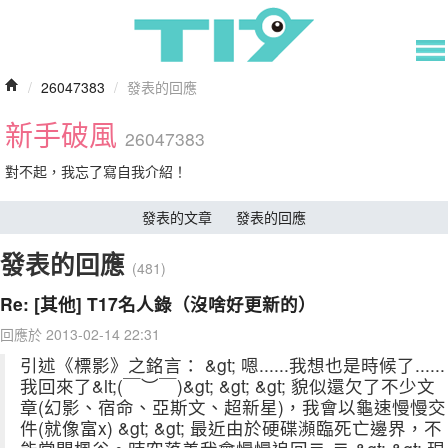
/
26047383
/
發表的回應
新手破風
26047383
對不起，我忘了寫自我介紹！
發表的文章
發表的回應
發表的回應
(481)
Re: [其他] T17名人錄（沒啥好更新的）
回應於 2013-02-14 22:31
引述《標影》之銘言： &gt; 嗯......我想也是時候了......
我回來了&lt;(￣︶￣)&gt; &gt; &gt; 貌似還欠了不少文
章(幻影、宿命、亞斯文、超新星)，我會以龜速慢慢交
件(就像富x) &gt; &gt; 最近由於硬碟瀕臨死亡邊界，不