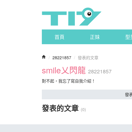
首頁
正妹
型
/
28221857
/
發表的文章
smile乂閃龍
28221857
對不起，我忘了寫自我介紹！
發
發表的文章
(0)