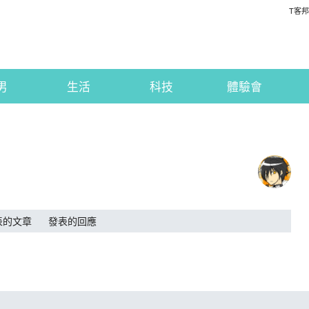
T客邦
男
生活
科技
體驗會
表的文章
發表的回應