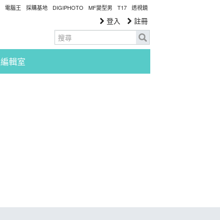
電腦王
採購基地
DIGIPHOTO
MF變型男
T17
透視鏡
登入
註冊
編輯室