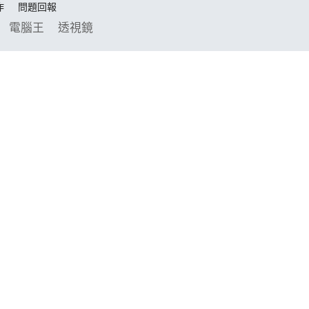
作
問題回報
電腦王
透視鏡