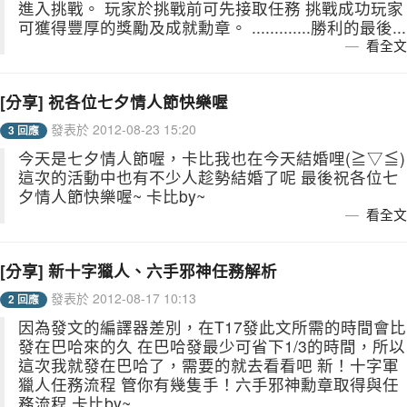
進入挑戰。 玩家於挑戰前可先接取任務 挑戰成功玩家
可獲得豐厚的獎勵及成就勳章。 .............勝利的最後...
看全文
[分享] 祝各位七夕情人節快樂喔
發表於 2012-08-23 15:20
3 回應
今天是七夕情人節喔，卡比我也在今天結婚哩(≧▽≦)
這次的活動中也有不少人趁勢結婚了呢 最後祝各位七
夕情人節快樂喔~ 卡比by~
看全文
[分享] 新十字獵人、六手邪神任務解析
發表於 2012-08-17 10:13
2 回應
因為發文的編譯器差別，在T17發此文所需的時間會比
發在巴哈來的久 在巴哈發最少可省下1/3的時間，所以
這次我就發在巴哈了，需要的就去看看吧 新！十字軍
獵人任務流程 管你有幾隻手！六手邪神勳章取得與任
務流程 卡比by~