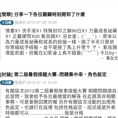
[閒聊] 分享一下各位關鍵時刻開到了什麼
發表於 2012-07-28 16:55
5 回應
情書X1 洗手液X1 特殊封印之鎖90日X1 力量成長祕藥
X1 正義硬幣X20 紫烏鴉X1 沒女皇╮(╯_╰)╭ 原本以
為力量成長祕藥和成長的祝福一樣，搞了半天只是依
你等級給予經驗，並不是按了馬上升等〒ˍ〒。 紫烏鴉
潛能悲劇，但戴在幻影身上真不錯看(￣︶￣) 卡比by~
看全文
[討論] 第二屆暑假接龍大賽~問題集中串、角色設定
發表於 2012-07-14 10:33
5 回應
有關這次2012第二屆暑假故事接龍大賽 相關問題請自
此發問，我會給予各位最適當的解答 在此提其非相關
事務，可是會刪回應的喔 另外有關這次活動的出現角
色設定，也請打在這裡 包誇性格設定、招式或是外表
特徵都可以 ..........................我是分格