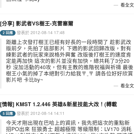
看全文
[分享] 影武者VS樹王-克雷塞爾
發表於 2012-08-14 17:48
2 回應
距離上次發打樹王已經有好長的一段時間了 趁影武改
版前夕，先拍了這部影片 下週的影武回歸改版，對有
練影武者的玩家來說格外興奮 改版後打樹王的速度肯
定能再加快 這次的影片並沒有加快，總共耗了3分20
秒 沒加活動的40攻，但有主教的進階祝福與祈禱 最後
樹王小氣的掉了本絕對引力給我〒ˍ〒 請各位好好欣賞
影片吧 卡比by~
看全文
[情報] KMST 1.2.446 英雄&新星技能大改！(轉載
發表於 2012-08-14 14:11
5 回應
今天才剛出現在巴哈上的資訊，我先把這次的重點新
招PO出來 狂狼勇士 超越極限 等級限制：LV170 消耗