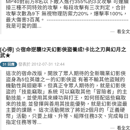
MP40對前方8名以下敵人進行355%的3次攻擊 可連續
接三種不同特效的攻擊，每段攻擊有三次判定，合計
攻擊次數為9下 無視物理防禦力20%，爆擊率100%，
最大傷害3百萬。 -----------------------------------------------
我是可愛的圖...
看全文
[心得] ☆宿命逆襲!2天幻影俠盜養成!卡比之刃與幻月之
武★
發表於 2012-07-31 12:44
31 回應
這次的宿命改版，開放了眾人期待的全新職業幻影俠
盜身為5位英雄之ㄧ的幻影俠盜 有著不輸其他盜賊的
機動性與迴避率，但真正令眾人期待的，就是幻影俠
盜的「技能竊取」系統 可以竊取其他「冒險者」的主
動技能，並使用其來練功與打王，如何搭配這些竊取
來的技能 並發揮與善用其技能優勢，就是幻影俠盜最
主要的課題。 這次活動開放了將近2個月的「正義硬
幣」活動，只要上線、升等、組隊任務3次、完成每日
指定任務等等...
看全文