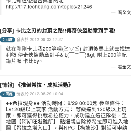
卡比知道後還蠻興奮的呢
http://t17.techbang.com/topics/21246
看全文
[分享] 卡比之刃的封頂之路!!傳奇俠盜勳章到手囉!
發表於 2012-09-02 17:27
2 回應
就在剛剛卡比我200等哩(≧▽≦) 封頂後馬上就去找達
利額 傳奇俠盜勳章到手&lt;(￣︶￣)&gt; 附上200等紀
錄片喔 卡比by~
看全文
[情報] 《推倒希拉‧成就活動》
發表於 2012-08-29 10:04
2 回應
●●希拉現身●● 活動時間：8/29 00:00起 參與條件：
Lv120級以上玩家 活動方式： 等級達到120級以上玩
家，即可獲得挑戰希拉權力，成功建立遠征隊後，至
地圖【阿斯旺避難所】 點選親自除掉希拉即可進入地
圖【希拉之塔入口】，與NPC【梅迪沙】對話可申請