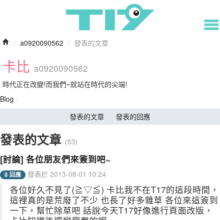
/
a0920090562
/
發表的文章
卡比
a0920090562
時代正在改變!而我們~就站在時代的尖端!
Blog
·
發表的文章
發表的回應
發表的文章
(53)
[討論] 各位朋友們來簽到吧~
發表於 2013-08-01 10:24
8 回應
各位好久不見了(≧▽≦) 卡比我不在T17的這段時間，
這裡真的是荒廢了不少 也長了好多雜草 各位來這簽到
一下，幫忙除草吧 話說今天T17好像進行頁面改版，