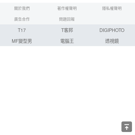
關於我們
著作權聲明
隱私權聲明
廣告合作
問題回報
T17
T客邦
DIGIPHOTO
MF變型男
電腦王
透視鏡