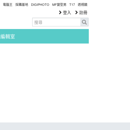
電腦王
採購基地
DIGIPHOTO
MF變型男
T17
透視鏡
登入
註冊
編輯室