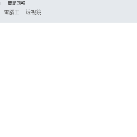
作
問題回報
電腦王
透視鏡