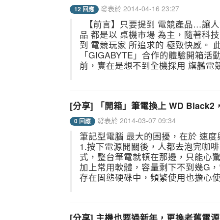
發表於 2014-04-16 23:27
12 回應
【前言】只要提到 電競產品…讓人
品 都是以 桌機市場 為主，隨著科
到 電競玩家 所追求的 極致快感。 此
「GIGABYTE」合作的體驗開箱活動，
前，實在是想不到全機採用 旗艦電競規
[分享] 「開箱」筆電換上 WD Blac
發表於 2014-03-07 09:34
0 回應
筆記型電腦 最大的困擾，在於 速度
1.按下電源開關後，人都去泡完咖啡
式，整台筆電就頓在那邊，只能心驚
加上常用軟體，容量剩下不到幾G，
存在固態硬碟中，頻繁使用也擔心使用壽
[分享] 主機也要過新年，更換老舊電源換 金