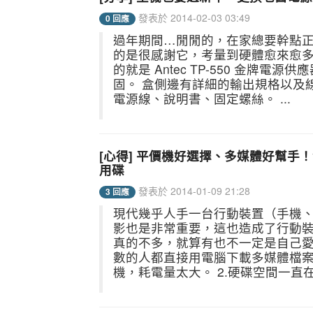
發表於 2014-02-03 03:49
0 回應
過年期間…閒閒的，在家總要幹點正事
的是很感謝它，考量到硬體愈來愈多
的就是 Antec TP-550 金牌
固。 盒側邊有詳細的輸出規格以及線材
電源線、說明書、固定螺絲。 ...
[心得] 平價機好選擇、多媒體好幫手！色卡司
用碟
發表於 2014-01-09 21:28
3 回應
現代幾乎人手一台行動裝置（手機
影也是非常重要，這也造成了行動
真的不多，就算有也不一定是自己愛
數的人都直接用電腦下載多媒體檔案
機，耗電量太大。 2.硬碟空間一直在