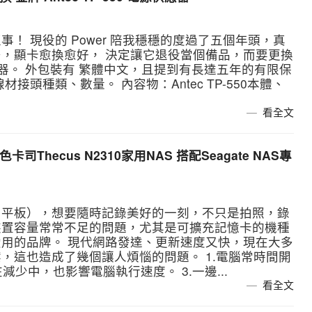
！ 現役的 Power 陪我穩穩的度過了五個年頭，真
，顯卡愈換愈好， 決定讓它退役當個備品，而要更換
電源供應器。 外包裝有 繁體中文，且提到有長達五年的有限保
接頭種類、數量。 內容物：Antec TP-550本體、
看全文
Thecus N2310家用NAS 搭配Seagate NAS專
、平板），想要隨時記錄美好的一刻，不只是拍照，錄
裝置容量常常不足的問題，尤其是可擴充記憶卡的機種
用的品牌。 現代網路發達、更新速度又快，現在大多
，這也造成了幾個讓人煩惱的問題。 1.電腦常時間開
減少中，也影響電腦執行速度。 3.一邊...
看全文