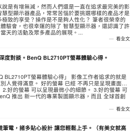
以說是有增無減，然而人們還是一直在追求最完美的影
智慧型顯示器產品，常常苦惱於要挑選哪樣的產品才是
多極致的享受？操作是不是夠人性化？ 筆者很榮幸的
身歷奇境體驗會，也很幸運的除了 智慧型顯示器，還認識了許
天的活動及眾多產品的展現。...
看全文
深度對談。BenQ BL2710PT螢幕體驗心得。
Q BL2710PT螢幕體驗心得」 影像工作者追求的就是
別人覺得滿意。 好的螢幕 已經 不再只是呈現畫面…
 2.好的螢幕 可以呈現最微小的細節。 3.好的螢幕 可
BenQ 推出 新一代的專業製圖顯示器，而且 全球首創
看全文
 電競筆電，諸多貼心設計 讓您輕鬆上手。（有美女就高