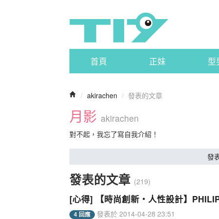
首頁
正妹
型
/
akirachen
/
發表的文章
月影
akirachen
對不起，我忘了寫自我介紹！
發
發表的文章
(219)
[心得] 【時尚創新‧人性設計】PHIL
發表於 2014-04-28 23:51
4 回應