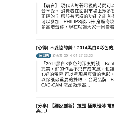
【前言】 現代人對著電視的時間可
音享受。 消費者在面對市場上眾多
正確的？ 應該有怎樣的功能？能有
可以參加 - PHILIPS顯示器 
多高階螢幕，現在就讓大家一同看看當
[心得] 不妥協的美！2014黑白X彩色的
發表於 2014-04-27 23:33
10 回應
「2014黑白X彩色的深度對談。Ben
完美，好的作品不只有成就感，也讓
1.好的螢幕 可以呈現最真實的色彩。
以保護最重要的雙眼。 台灣品牌 - 
CAD-CAM 液晶顯示器...
[分享] 【獨家創新】技嘉 極限輕薄
興…）