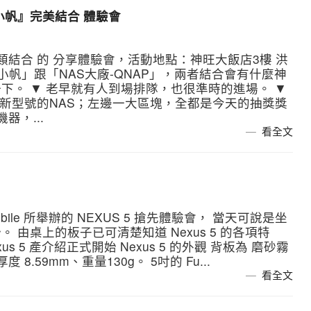
『小帆』完美結合 體驗會
類結合 的 分享體驗會，活動地點：神旺大飯店3樓 洪
小帆」跟「NAS大廠-QNAP」，兩者結合會有什麼神
下。 ▼ 老早就有人到場排隊，也很準時的進場。 ▼
最新型號的NAS；左邊一大區塊，全都是今天的抽獎獎
器，...
看全文
le 所舉辦的 NEXUS 5 搶先體驗會， 當天可說是坐
由桌上的板子已可清楚知道 Nexus 5 的各項特
 5 產介紹正式開始 Nexus 5 的外觀 背板為 磨砂霧
.59mm、重量130g。 5吋的 Fu...
看全文