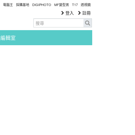
電腦王
採購基地
DIGIPHOTO
MF變型男
T17
透視鏡
登入
註冊
編輯室