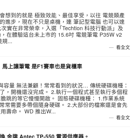
會想到的就是 極致效能、最佳享受，以往 電競類產
技的進步，現在不只是桌機，連 筆記型電腦 也可以達
次實在非常榮幸，入選「Techtion 科技行動派」及
在體驗這台未上市的 15.6吋 電競筆電 P35W v2
...
看全文
k2，馬上讓筆電 是F1賽車也是貨櫃車
與容量 無法兼顧！常常看到的狀況… 傳統硬碟機種：
了，開機還沒完成。 2.執行一個程式甚至執行多個程
膽跳的等它慢慢開啟。 固態硬碟機種： 1.作業系統
常常需要多帶個隨身硬碟。 2.大部份的檔案還是會先
命。 WD 推出W...
看全文
牌 Antec TP-550 電源供應器。