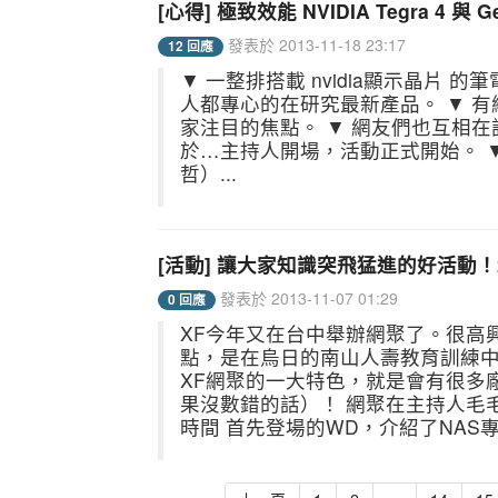
[心得] 極致效能 NVIDIA Tegra 4
發表於 2013-11-18 23:17
12 回應
▼ 一整排搭載 nvidia顯示晶片
人都專心的在研究最新產品。 ▼ 有
家注目的焦點。 ▼ 網友們也互相在
於…主持人開場，活動正式開始。 ▼ 第
哲）...
[活動] 讓大家知識突飛猛進的好活動！201
發表於 2013-11-07 01:29
0 回應
XF今年又在台中舉辦網聚了。很高
點，是在烏日的南山人壽教育訓練
XF網聚的一大特色，就是會有很多
果沒數錯的話）！ 網聚在主持人毛毛
時間 首先登場的WD，介紹了NAS專