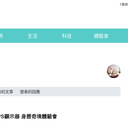
T客邦
男
生活
科技
體驗會
表的文章
發表的回應
IPS顯示器 身歷奇境體驗會