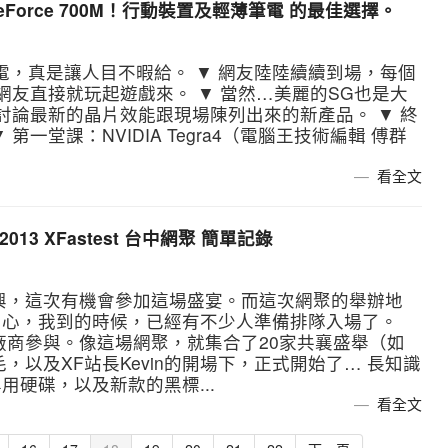
 與 GeForce 700M！行動裝置及輕薄筆電 的最佳選擇。
 的筆電，真是讓人目不暇給。 ▼ 網友陸陸續續到場，每個
網友直接就玩起遊戲來。 ▼ 當然…美麗的SG也是大
討論最新的晶片效能跟現場陳列出來的新產品。 ▼ 終
一堂課：NVIDIA Tegra4（電腦王技術編輯 傅群
看全文
3 XFastest 台中網聚 簡單記錄
興，這次有機會參加這場盛宴。而這次網聚的舉辦地
中心，我到的時候，已經有不少人準備排隊入場了。
廠商參與。像這場網聚，就集合了20家共襄盛舉（如
，以及XF站長Kevin的開場下，正式開始了… 長知識
用硬碟，以及新款的黑標...
看全文