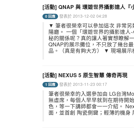
[活動] QNAP 與 環遊世界攝影達人
發表於 2013-12-02 04:28
0 回應
▼ 筆者很榮幸可以參加這次 非常另
陽廳。 一個「環遊世界的攝影達人-
秘的關係呢？真的讓人著實想瞭解一
QNAP的展示攤位，不只放了幾台
品。（真是有夠大方） ▼ 現場展示機
[活動] NEXUS 5 原生智慧 傳奇再現
發表於 2013-11-23 00:17
1 回應
筆者很榮幸的入選參加由 LG台灣Mobi
無虛席，每個人早早就到在期待開始。 
色，等一下講師都會一一介紹。 Nexus
面，並首創 陶瓷側鍵；輕薄的機身 厚度 8