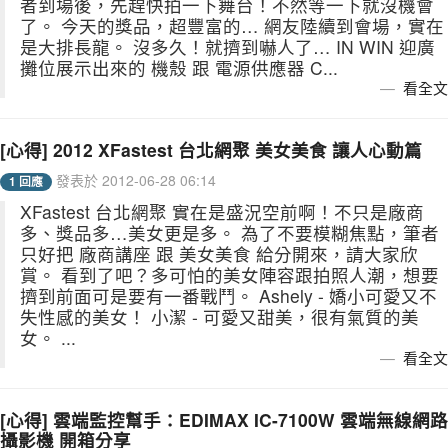
者到場後，先趕快拍一下舞台！不然等一下就沒機會
了。 今天的獎品，超豐富的… 網友陸續到會場，實在
是大排長龍。 沒多久！就擠到嚇人了… IN WIN 迎廣
攤位展示出來的 機殼 跟 電源供應器 C...
看全文
[心得] 2012 XFastest 台北網聚 美女美食 讓人心動篇
發表於 2012-06-28 06:14
1 回應
XFastest 台北網聚 實在是盛況空前啊！不只是廠商
多、獎品多…美女更是多。 為了不要模糊焦點，筆者
只好把 廠商講座 跟 美女美食 給分開來，請大家欣
賞。 看到了吧？多可怕的美女陣容跟拍照人潮，想要
擠到前面可是要有一番戰鬥。 Ashely - 嬌小可愛又不
失性感的美女！ 小潔 - 可愛又甜美，很有氣質的美
女。 ...
看全文
[心得] 雲端監控幫手：EDIMAX IC-7100W 雲端無線網路
攝影機 開箱分享