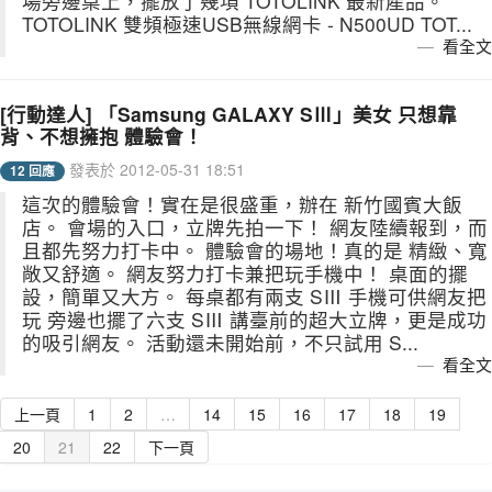
場旁邊桌上，擺放了幾項 TOTOLINK 最新產品。
TOTOLINK 雙頻極速USB無線網卡 - N500UD TOT...
看全文
[行動達人] 「Samsung GALAXY SⅢ」美女 只想靠
背、不想擁抱 體驗會！
發表於 2012-05-31 18:51
12 回應
這次的體驗會！實在是很盛重，辦在 新竹國賓大飯
店。 會場的入口，立牌先拍一下！ 網友陸續報到，而
且都先努力打卡中。 體驗會的場地！真的是 精緻、寬
敞又舒適。 網友努力打卡兼把玩手機中！ 桌面的擺
設，簡單又大方。 每桌都有兩支 SⅢ 手機可供網友把
玩 旁邊也擺了六支 SⅢ 講臺前的超大立牌，更是成功
的吸引網友。 活動還未開始前，不只試用 S...
看全文
上一頁
1
2
…
14
15
16
17
18
19
20
21
22
下一頁