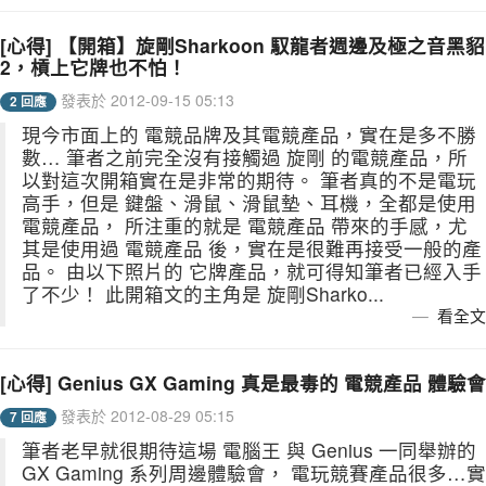
[心得] 【開箱】旋剛Sharkoon 馭龍者週邊及極之音黑貂
2，槓上它牌也不怕！
發表於 2012-09-15 05:13
2 回應
現今市面上的 電競品牌及其電競產品，實在是多不勝
數… 筆者之前完全沒有接觸過 旋剛 的電競產品，所
以對這次開箱實在是非常的期待。 筆者真的不是電玩
高手，但是 鍵盤、滑鼠、滑鼠墊、耳機，全都是使用
電競產品， 所注重的就是 電競產品 帶來的手感，尤
其是使用過 電競產品 後，實在是很難再接受一般的產
品。 由以下照片的 它牌產品，就可得知筆者已經入手
了不少！ 此開箱文的主角是 旋剛Sharko...
看全文
[心得] Genius GX Gaming 真是最毒的 電競產品 體驗會
發表於 2012-08-29 05:15
7 回應
筆者老早就很期待這場 電腦王 與 Genius 一同舉辦的
GX Gaming 系列周邊體驗會， 電玩競賽產品很多…實