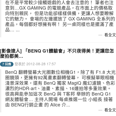
在不是平常較少接觸遊戲的人會去注意的！ 筆者也注
意到…GX GAMING 的電競產品，在市面上的價格取
向特別親民， 但是功能卻樣樣俱備，更讓人想要瞭解
它的魅力。 會場的左邊擺放了 GX GAMING 全系列的
產品，每個都好想擁有啊！ 另一桌同樣也是擺滿了產
品… ...
看全文
[影像達人] 「BENQ G1體驗會」不只夜得美！更讓您怎
麼拍都美…
發表於 2012-08-28 17:57
7 回應
BenQ 翻轉螢幕大光圈數位相機G1，除了有 F1.8 大光
圈鏡頭，更擁有92萬畫素翻轉螢幕， 可模擬單眼相機
淺景深效果，還有 BenQ 獨家 MagiQ 魔幻濾鏡、色彩
濃烈的HDR-art、油畫、素描、16連拍等多重效果。
很高興能參加這次 BenQ 與 T客邦 舉辦的 BenQ G1
網友體驗會… 主持人開場 每桌推選一位 小組長 接著
由 BENQ行銷企畫 的 Alice 介...
看全文