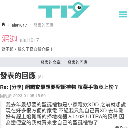
/
alai1617
/
發表的回應
泥迦
alai1617
對不起，我忘了寫自我介紹！
發表的文章
發表的回應
發表的回應
(8)
Re: [分享] 網調查最想要聖誕禮物 植髮手術竟上榜？
回應於 2023-01-05 15:50
我去年最想要的聖誕禮物是小家電欸XDD 之前就想說
現在好多很方便的家電 不過我只能自己買XD 去年剛
好有趕上追覓新的掃地機器人L10S ULTRA的預購 因
為蠻便宜的我就買來當自己的聖誕禮物了
看全文