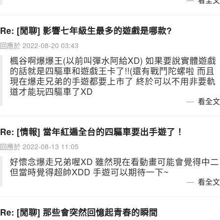
Re: [閒聊] 影響七年級生最多的遊戲是哪款?
回應於 2022-08-20 03:43
楓谷啊爆爆王(以前叫彈水阿給XD) 如果要說實體遊戲
的話就是四驅車和遊戲王卡了!!(還有戰鬥陀螺啦 而且
現在爆走兄弟的手遊都要上市了 終於可以不用非要軌
道才能玩四驅車了XD
看全文
Re: [情報] 當年紅遍全台的四驅車要出手遊了！
回應於 2022-08-13 11:05
好懷念爆走兄弟喔XD 雖然現在看動畫可能會覺得中二
但當時覺得超帥XDD 手遊可以期待一下~
看全文
Re: [閒聊] 那些會突然回憶起青春的瞬間