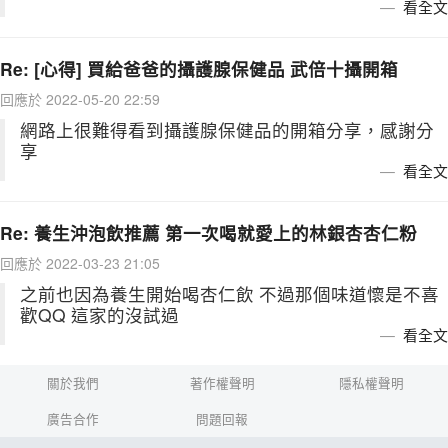
看全文
Re: [心得] 買給爸爸的攝護腺保健品 武倍十攝開箱
回應於 2022-05-20 22:59
網路上很難得看到攝護腺保健品的開箱分享，感謝分
享
看全文
Re: 養生沖泡飲推薦 第一次喝就愛上的林銀杏杏仁粉
回應於 2022-03-23 21:05
之前也因為養生開始喝杏仁飲 不過那個味道懷是不喜
歡QQ 這家的沒試過
看全文
關於我們
著作權聲明
隱私權聲明
廣告合作
問題回報