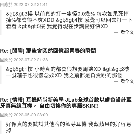
回應於 2022-07-22 21:41
&gt;&gt;3樓 以前真的打一隻怪0.0幾% 每次如果死掉
掉%都會很不爽XDD &gt;&gt;4樓 感覺可以回去打一下
看看 &gt;&gt;5樓 我覺得現在步調變好快XD
看全文
Re: [閒聊] 那些會突然回憶起青春的瞬間
回應於 2022-07-22 21:38
&gt;&gt;1樓 小時真的都會很想要周邊XD &gt;&gt;2樓
一號箱子也很懷念欸XD 我之前都是負責跳的那個
看全文
Re: [情報] 耳機時尚新美學 JLab全球首款以膚色設計藍
牙真無線耳機， 自由切換你的專屬SKIN!!
回應於 2022-05-20 23:00
好像真的要試試其他牌的藍芽耳機 我戴蘋果的好容易
掉