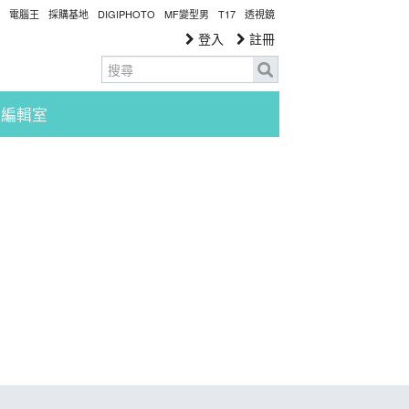
電腦王
採購基地
DIGIPHOTO
MF變型男
T17
透視鏡
登入
註冊
編輯室