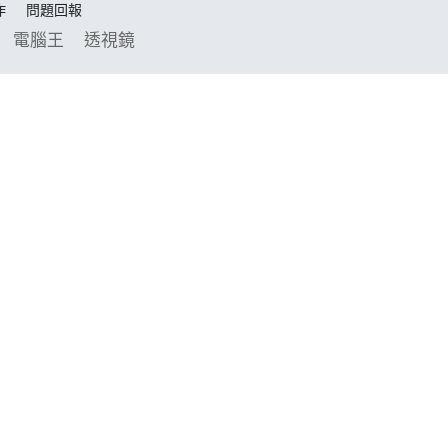
作
問題回報
電腦王
透視鏡