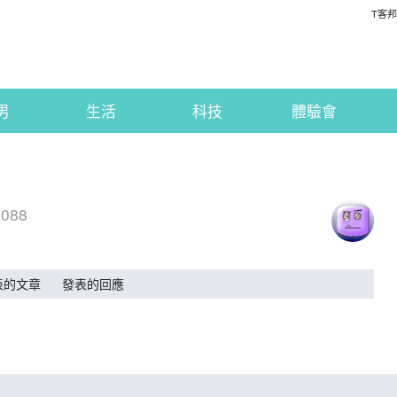
T客邦
男
生活
科技
體驗會
2088
表的文章
發表的回應