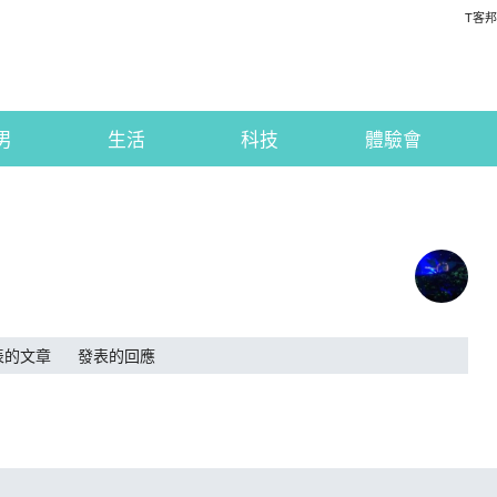
T客邦
男
生活
科技
體驗會
表的文章
發表的回應