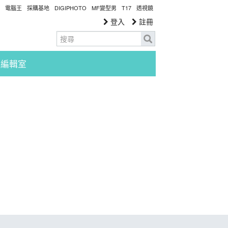
電腦王
採購基地
DIGIPHOTO
MF變型男
T17
透視鏡
登入
註冊
編輯室