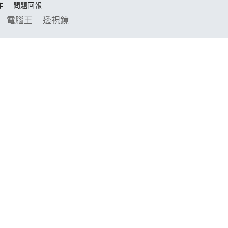
作
問題回報
電腦王
透視鏡