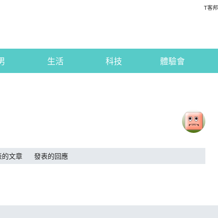
T客邦
男
生活
科技
體驗會
表的文章
發表的回應