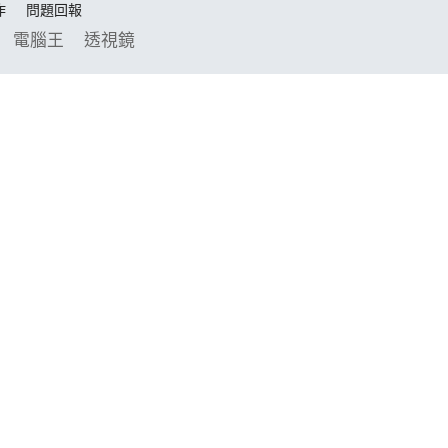
作
問題回報
電腦王
透視鏡