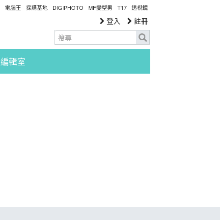
電腦王
採購基地
DIGIPHOTO
MF變型男
T17
透視鏡
登入
註冊
編輯室