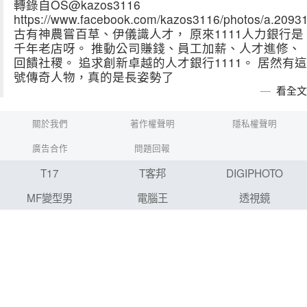
轉錄自OS@kazos3116
https://www.facebook.com/kazos3116/photos/a.209
古有神農嘗百草、伊儀識人才， 原來1111人力銀行是
千年老店呀。 推動公司賺錢、員工加薪、人才進修、
回饋社稷。 追求創新卓越的人才銀行1111。 居然有這
號傳奇人物，真的是長姿勢了
看全文
關於我們
著作權聲明
隱私權聲明
廣告合作
問題回報
T17
T客邦
DIGIPHOTO
MF變型男
電腦王
透視鏡