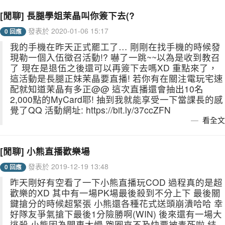
[閒聊] 長腿學姐茉晶叫你簽下去(?
發表於 2020-01-06 15:17
0 回應
我的手機在昨天正式罷工了… 剛剛在找手機的時候發
現勒一個入伍徵召活動!? 嚇了一跳~~以為是收到教召
了 現在是退伍之後還可以再簽下去嗎XD 重點來了，
這活動是長腿正妹茉晶要直播! 若你有在關注電玩宅速
配就知道茉晶有多正@@ 這次直播還會抽出10名
2,000點的MyCard耶! 抽到我就能享受一下當課長的感
覺了QQ 活動網址: https://bit.ly/37ccZFN
看全文
[閒聊] 小熊直播歡樂場
發表於 2019-12-19 13:48
0 回應
昨天剛好有空看了一下小熊直播玩COD 過程真的是超
歡樂的XD 其中有一場PK場最後殺到不分上下 最後關
鍵搶分的時候超緊張 小熊還各種花式送頭崩潰哈哈 幸
好隊友爭氣搶下最後1分險勝啊(WIN) 後來還有一場大
逃殺 小熊因為開車太慢 跑圈來不及快要被毒死啦 結