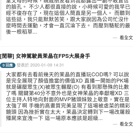
望父母的時候，親戚朋友看到我都露出一副不敢置信
的臉孔。 不少人都很直接的說，小時候可愛的我早已
經不復存在了，現在這個人簡直是另一個人。 而聽到
這些話，我只能默默苦笑，跟大家說因為公司忙沒什
麼時間去運動，才會一直沉淪下去。 而壓到駱駝的最
後一根稻草...
看全文
[閒聊] 女神駕駛員茉晶在FPS大展身手
發表於 2020-01-09 14:31
0 回應
大家都有去看前幾天的茉晶的直播玩COD嗎? 可以說
是完全展現了顏值擔當的價值XD 直播一開始的PK場
就是碾壓眾生(X)被眾生輾壓(O) 有看到那懸殊的比數
了嗎 關鍵第40分不意外也是女神茉晶的奉獻喔XD 三
位主持人特地向對面的MVP豬頭妹致上敬意，實在是
太強了啊 手機的高畫質完美呈現了這場被虐菜的精彩
鏡頭 因為挫折實在太大，茉晶決定轉到下一場改屠殺
殭屍來宣洩一下 這一場原本應該是超級...
看全文